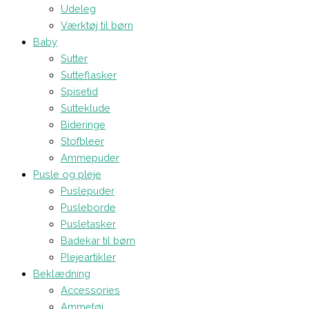
Udeleg
Værktøj til børn
Baby
Sutter
Sutteflasker
Spisetid
Sutteklude
Bideringe
Stofbleer
Ammepuder
Pusle og pleje
Puslepuder
Pusleborde
Pusletasker
Badekar til børn
Plejeartikler
Beklædning
Accessories
Ammetøj