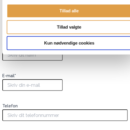
Mål (lastbil): Ca. 22,2 x 12,6 x 14,6 cm
Tillad alle
Har du spørgsmål til denne vare?
Tillad valgte
"
*
" indikerer påkrævede felter
Kun nødvendige cookies
Navn
*
E-mail
*
Telefon