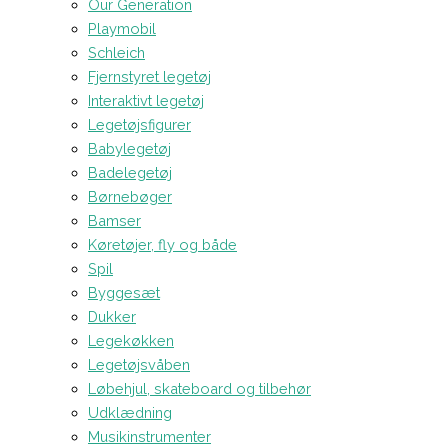
Our Generation
Playmobil
Schleich
Fjernstyret legetøj
Interaktivt legetøj
Legetøjsfigurer
Babylegetøj
Badelegetøj
Børnebøger
Bamser
Køretøjer, fly og både
Spil
Byggesæt
Dukker
Legekøkken
Legetøjsvåben
Løbehjul, skateboard og tilbehør
Udklædning
Musikinstrumenter