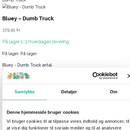
Bluey – Dumb Truck
379,95
kr.
På lager 1-3 hverdages levering
På lager:
På lager
Bluey - Dumb Truck antal
Samtykke
Detaljer
Om
Læg i kurv
Varenummer
9856088
Kategorier
Babylegetøj
,
Køretøjer, fly og
både
,
Legetøj
,
Legetøjsbiler
Denne hjemmeside bruger cookies
Beskrivelse
Vi bruger cookies til at tilpasse vores indhold og annoncer, til
Spørg om produktet
at vise dig funktioner til sociale medier og til at analysere