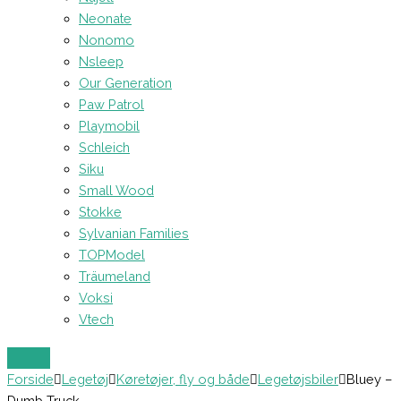
Neonate
Nonomo
Nsleep
Our Generation
Paw Patrol
Playmobil
Schleich
Siku
Small Wood
Stokke
Sylvanian Families
TOPModel
Träumeland
Voksi
Vtech
Forside
Legetøj
Køretøjer, fly og både
Legetøjsbiler
Bluey –
Dumb Truck