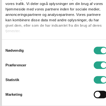
vores trafik. Vi deler også oplysninger om din brug af vores
Bluey Dump Truck legesættet bringer arbejdsglæde og fantasi
hjemmeside med vores partnere inden for sociale medier,
til børns leg med karaktererne fra den populære tv-serie
Bluey
.
annonceringspartnere og analysepartnere. Vores partnere
Sættet inkluderer en detaljeret lastbil med bevægelig
kan kombinere disse data med andre oplysninger, du har
ladfunktion, der gør det muligt at læsse og tømme de
givet dem, eller som de har indsamlet fra din brug af deres
medfølgende tre store klipper.
tjenester.
Derudover medfølger eksklusive figurer af Bluey med
Samtykkevalg
sikkerhedshjelm og Muddy Bingo, begge med bevægelige
Nødvendig
arme og ben, hvilket gør dem ideelle til fantasifuld leg.
Sættet indeholder også to sikkerhedsskilte og et
klistermærkeark, så børnene kan tilpasse lastbilen efter deres
Præferencer
egne ønsker.
Statistik
Specifikationer
Anbefalet alder: Fra 3 år
Marketing
Materiale: Plast