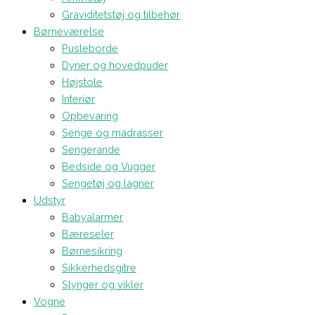
Graviditetstøj og tilbehør
Børneværelse
Pusleborde
Dyner og hovedpuder
Højstole
Interiør
Opbevaring
Senge og madrasser
Sengerande
Bedside og Vugger
Sengetøj og lagner
Udstyr
Babyalarmer
Bæreseler
Børnesikring
Sikkerhedsgitre
Slynger og vikler
Vogne