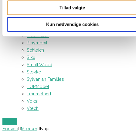
Neonate
Tillad valgte
Nonomo
Nsleep
Kun nødvendige cookies
Our Generation
Paw Patrol
Playmobil
Schleich
Siku
Small Wood
Stokke
Sylvanian Families
TOPModel
Träumeland
Voksi
Vtech
Forside
Mærker
Najell