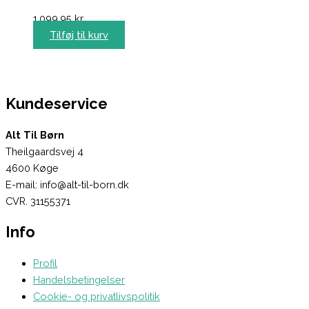
1.099,95
kr.
Tilføj til kurv
Kundeservice
Alt Til Børn
Theilgaardsvej 4
4600 Køge
E-mail: info@alt-til-born.dk
CVR. 31155371
Info
Profil
Handelsbetingelser
Cookie- og privatlivspolitik