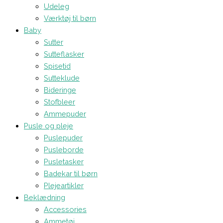
Udeleg
Værktøj til børn
Baby
Sutter
Sutteflasker
Spisetid
Sutteklude
Bideringe
Stofbleer
Ammepuder
Pusle og pleje
Puslepuder
Pusleborde
Pusletasker
Badekar til børn
Plejeartikler
Beklædning
Accessories
Ammetøj