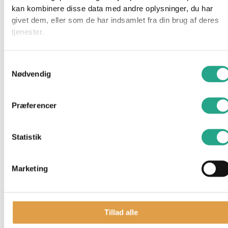
Mærker
kan kombinere disse data med andre oplysninger, du har
BabyDan
givet dem, eller som de har indsamlet fra din brug af deres
BabyJogger
tjenester.
Barbie
Basson
Samtykkevalg
Besafe
Nødvendig
BRIO
Bruder
Done by Deer
Præferencer
Emmaljunga
Fisher Price
Statistik
Hama
Kids by Friis
Leander
Marketing
LEGO
Little Dutch
Maxi Cosi
Tillad alle
Membantu
Najell