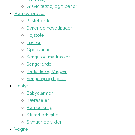
Graviditetstøj og tilbehør
Børneværelse
Pusleborde
Dyner og hovedpuder
Højstole
Interiør
Opbevaring
Senge og madrasser
Sengerande
Bedside og Vugger
Sengetøj og lagner
Udstyr
Babyalarmer
Bæreseler
Børnesikring
Sikkerhedsgitre
Slynger og vikler
Vogne