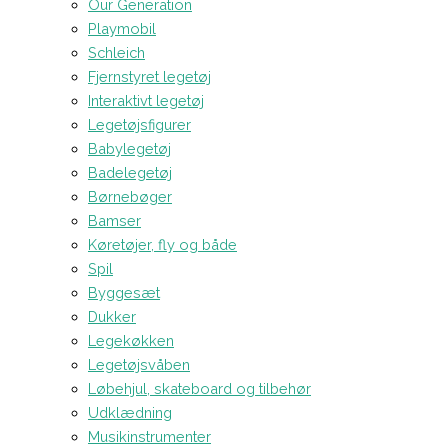
Our Generation
Playmobil
Schleich
Fjernstyret legetøj
Interaktivt legetøj
Legetøjsfigurer
Babylegetøj
Badelegetøj
Børnebøger
Bamser
Køretøjer, fly og både
Spil
Byggesæt
Dukker
Legekøkken
Legetøjsvåben
Løbehjul, skateboard og tilbehør
Udklædning
Musikinstrumenter