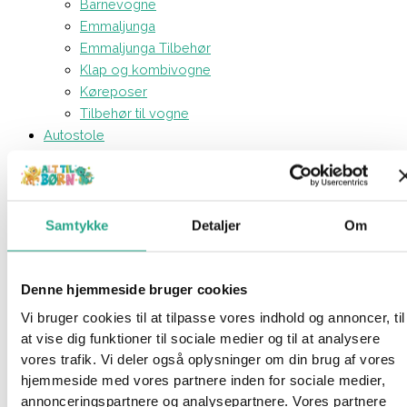
Barnevogne
Emmaljunga
Emmaljunga Tilbehør
Klap og kombivogne
Køreposer
Tilbehør til vogne
Autostole
Autostole 0-1 år
Autostole 1-4 år
Autostole 4-12 år
Tilbehør til køreturen
Samtykke
Detaljer
Om
Isofix baser
Kreativt og Lærerigt
Aktivitetsbøger
Denne hjemmeside bruger cookies
Børnemaling
Vi bruger cookies til at tilpasse vores indhold og annoncer, til
Farveblyanter og tuscher
at vise dig funktioner til sociale medier og til at analysere
Modellervoks
vores trafik. Vi deler også oplysninger om din brug af vores
Perler
hjemmeside med vores partnere inden for sociale medier,
STEM - legetøj
annonceringspartnere og analysepartnere. Vores partnere