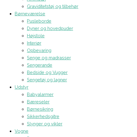
Graviditetstøj og tilbehør
Børneværelse
Pusleborde
Dyner og hovedpuder
Højstole
Interiør
Opbevaring
Senge og madrasser
Sengerande
Bedside og Vugger
Sengetøj og lagner
Udstyr
Babyalarmer
Bæreseler
Børnesikring
Sikkerhedsgitre
Slynger og vikler
Vogne