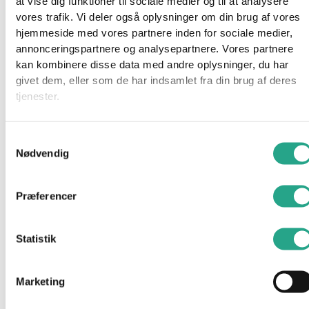
at vise dig funktioner til sociale medier og til at analysere
vores trafik. Vi deler også oplysninger om din brug af vores
På lager 1-3 hverdages levering
hjemmeside med vores partnere inden for sociale medier,
annonceringspartnere og analysepartnere. Vores partnere
Nsleep – Stræklagen Junior
kan kombinere disse data med andre oplysninger, du har
(70x160cm)
givet dem, eller som de har indsamlet fra din brug af deres
tjenester.
249,95
kr.
Tilføj til kurv
Samtykkevalg
Nødvendig
På lager 1-3 hverdages levering
Præferencer
Nsleep – Vådliggerlagen barnevogn
(36 x 96 cm)
Statistik
119,95
kr.
Marketing
Tilføj til kurv