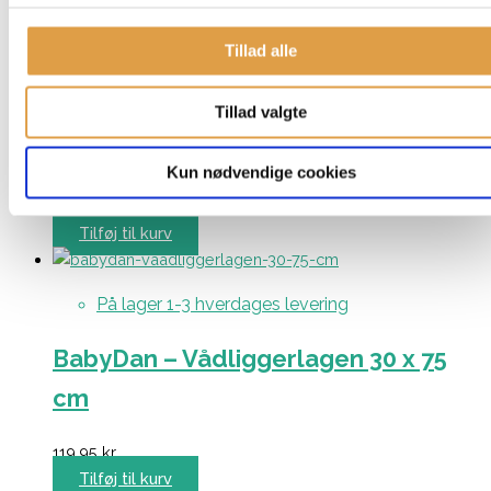
Tillad alle
På lager 1-3 hverdages levering
Nsleep – Vådliggerlagen baby (60 x
Tillad valgte
120 cm)
Kun nødvendige cookies
199,95
kr.
Tilføj til kurv
På lager 1-3 hverdages levering
BabyDan – Vådliggerlagen 30 x 75
cm
119,95
kr.
Tilføj til kurv