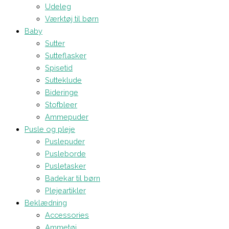
Udeleg
Værktøj til børn
Baby
Sutter
Sutteflasker
Spisetid
Sutteklude
Bideringe
Stofbleer
Ammepuder
Pusle og pleje
Puslepuder
Pusleborde
Pusletasker
Badekar til børn
Plejeartikler
Beklædning
Accessories
Ammetøj