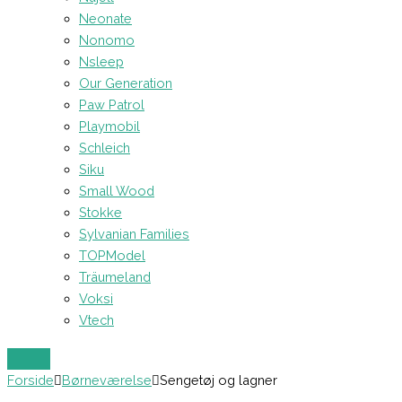
Neonate
Nonomo
Nsleep
Our Generation
Paw Patrol
Playmobil
Schleich
Siku
Small Wood
Stokke
Sylvanian Families
TOPModel
Träumeland
Voksi
Vtech
Forside
Børneværelse
Sengetøj og lagner