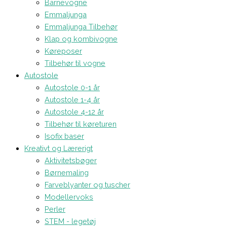
Barnevogne
Emmaljunga
Emmaljunga Tilbehør
Klap og kombivogne
Køreposer
Tilbehør til vogne
Autostole
Autostole 0-1 år
Autostole 1-4 år
Autostole 4-12 år
Tilbehør til køreturen
Isofix baser
Kreativt og Lærerigt
Aktivitetsbøger
Børnemaling
Farveblyanter og tuscher
Modellervoks
Perler
STEM - legetøj