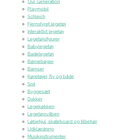
Our Generation
Playmobil
Schleich
Fjernstyret legetøj
Interaktivt legetøj
Legetøjsfigurer
Babylegetøj
Badelegetøj
Børnebøger
Bamser
Køretøjer, fly og både
Spil
Byggesæt
Dukker
Legekøkken
Legetøjsvåben
Løbehjul, skateboard og tilbehør
Udklædning
Musikinstrumenter