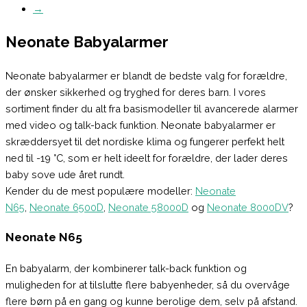
→
Neonate Babyalarmer
Neonate babyalarmer er blandt de bedste valg for forældre,
der ønsker sikkerhed og tryghed for deres barn. I vores
sortiment finder du alt fra basismodeller til avancerede alarmer
med video og talk-back funktion. Neonate babyalarmer er
skræddersyet til det nordiske klima og fungerer perfekt helt
ned til -19 °C, som er helt ideelt for forældre, der lader deres
baby sove ude året rundt.
Kender du de mest populære modeller:
Neonate
N65
,
Neonate 6500D
,
Neonate 58000D
og
Neonate 8000DV
?
Neonate N65
En babyalarm, der kombinerer talk-back funktion og
muligheden for at tilslutte flere babyenheder, så du overvåge
flere børn på en gang og kunne berolige dem, selv på afstand.