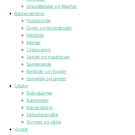
Graviditetstøj og tilbehør
Børneværelse
Pusleborde
Dyner og hovedpuder
Højstole
Interiør
Opbevaring
Senge og madrasser
Sengerande
Bedside og Vugger
Sengetøj og lagner
Udstyr
Babyalarmer
Bæreseler
Børnesikring
Sikkerhedsgitre
Slynger og vikler
Vogne