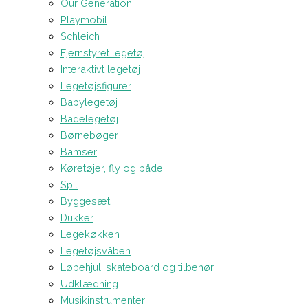
Our Generation
Playmobil
Schleich
Fjernstyret legetøj
Interaktivt legetøj
Legetøjsfigurer
Babylegetøj
Badelegetøj
Børnebøger
Bamser
Køretøjer, fly og både
Spil
Byggesæt
Dukker
Legekøkken
Legetøjsvåben
Løbehjul, skateboard og tilbehør
Udklædning
Musikinstrumenter