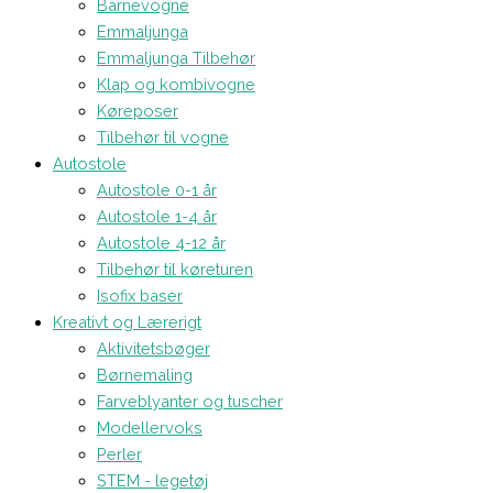
Barnevogne
Emmaljunga
Emmaljunga Tilbehør
Klap og kombivogne
Køreposer
Tilbehør til vogne
Autostole
Autostole 0-1 år
Autostole 1-4 år
Autostole 4-12 år
Tilbehør til køreturen
Isofix baser
Kreativt og Lærerigt
Aktivitetsbøger
Børnemaling
Farveblyanter og tuscher
Modellervoks
Perler
STEM - legetøj