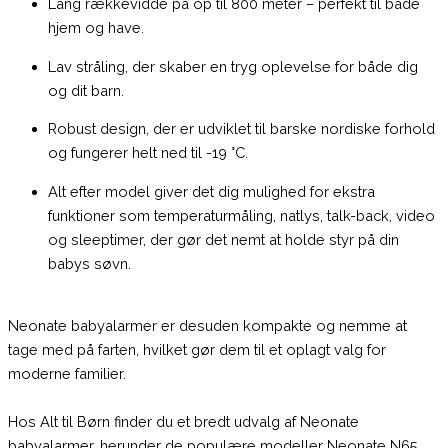
Lang rækkevidde på op til 800 meter – perfekt til både
hjem og have.
Lav stråling, der skaber en tryg oplevelse for både dig
og dit barn.
Robust design, der er udviklet til barske nordiske forhold
og fungerer helt ned til -19 °C.
Alt efter model giver det dig mulighed for ekstra
funktioner som temperaturmåling, natlys, talk-back, video
og sleeptimer, der gør det nemt at holde styr på din
babys søvn.
Neonate babyalarmer er desuden kompakte og nemme at
tage med på farten, hvilket gør dem til et oplagt valg for
moderne familier.
Hos Alt til Børn finder du et bredt udvalg af Neonate
babyalarmer, herunder de populære modeller Neonate N65,