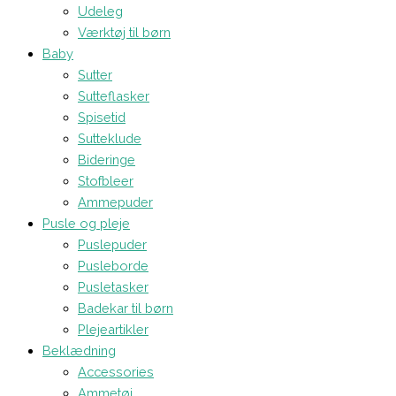
Udeleg
Værktøj til børn
Baby
Sutter
Sutteflasker
Spisetid
Sutteklude
Bideringe
Stofbleer
Ammepuder
Pusle og pleje
Puslepuder
Pusleborde
Pusletasker
Badekar til børn
Plejeartikler
Beklædning
Accessories
Ammetøj