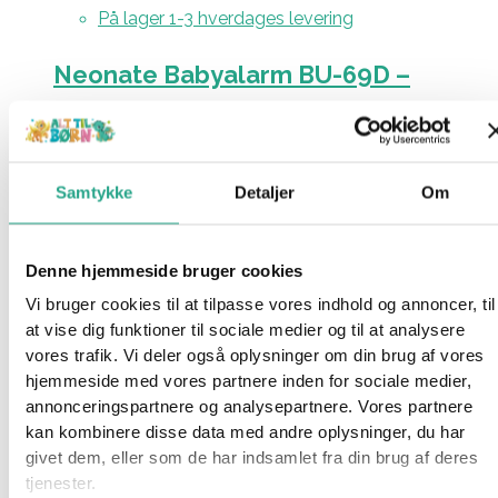
På lager 1-3 hverdages levering
Neonate Babyalarm BU-69D –
Babyenhed V1, Grey
749,00
kr.
Samtykke
Detaljer
Om
Tilføj til kurv
På lager 1-3 hverdages levering
Denne hjemmeside bruger cookies
Vi bruger cookies til at tilpasse vores indhold og annoncer, til
Neonate Babyalarm PU-69D –
at vise dig funktioner til sociale medier og til at analysere
vores trafik. Vi deler også oplysninger om din brug af vores
Forældreenhed V1 – Grey
hjemmeside med vores partnere inden for sociale medier,
annonceringspartnere og analysepartnere. Vores partnere
799,00
kr.
kan kombinere disse data med andre oplysninger, du har
Tilføj til kurv
givet dem, eller som de har indsamlet fra din brug af deres
tjenester.