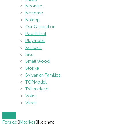
Neonate
Nonomo
Nsleep
Our Generation
Paw Patrol
Playmobil
Schleich
Siku
Small Wood
Stokke
Sylvanian Families
TOPModel
Träumeland
Voksi
Vtech
Forside
Mærker
Neonate