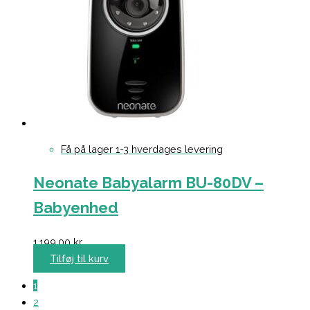
Få på lager 1-3 hverdages levering
Neonate Babyalarm BU-80DV –
Babyenhed
1.199,00
kr.
Tilføj til kurv
1
2