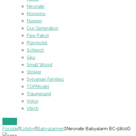
Neonate
Nonomo
Nsleep
Our Generation
Paw Patrol
Playmobil
Schleich
Siku
Small Wood
Stokke
Sylvanian Families
TOPModel
Träumeland
Voksi
Vtech
Forside
Udstyr
Babyalarmer
Neonate Babyalarm BC-5800D