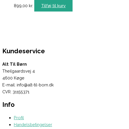
899,00
kr.
Tilføj til kurv
Kundeservice
Alt Til Børn
Theilgaardsvej 4
4600 Køge
E-mail: info@alt-til-born.dk
CVR. 31155371
Info
Profil
Handelsbetingelser