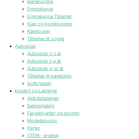
Barnevogne
Emmaljunga
Emmaljunga Tilbehør
Klap og kombivogne
Køreposer
Tilbehør til vogne
Autostole
Autostole 0-1 år
Autostole 1-4 år
Autostole 4-12 år
Tilbehør til køreturen
Isofix baser
Kreativt og Lærerigt
Aktivitetsbøger
Børnemaling
Farveblyanter og tuscher
Modellervoks
Perler
STEM - legetøj