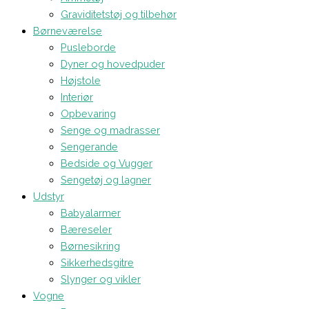
Graviditetstøj og tilbehør
Børneværelse
Pusleborde
Dyner og hovedpuder
Højstole
Interiør
Opbevaring
Senge og madrasser
Sengerande
Bedside og Vugger
Sengetøj og lagner
Udstyr
Babyalarmer
Bæreseler
Børnesikring
Sikkerhedsgitre
Slynger og vikler
Vogne