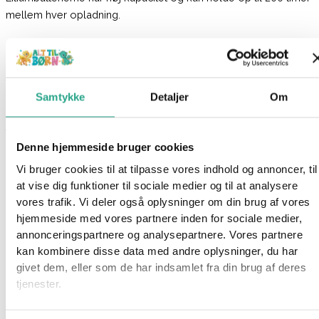
mellem hver opladning.
BC-5800D er digital, hvilket giver 100% støjfri sending af lyd
uden forstyrrelser. Den digitale sende-teknologi sørger også
for god lydkvalitet og forbedret mikrofonfølsomhed.
Samtykke
Detaljer
Om
Babyalarmen er specielt designet for det nordiske klima og har
temperaturindikation samt en justerbar temperaturalarm ned til
Denne hjemmeside bruger cookies
-19°C.
Vi bruger cookies til at tilpasse vores indhold og annoncer, til
Fordele:
at vise dig funktioner til sociale medier og til at analysere
 Lang rækkevidde
vores trafik. Vi deler også oplysninger om din brug af vores
 Lav stråling
hjemmeside med vores partnere inden for sociale medier,
 Høj batterikapacitet
annonceringspartnere og analysepartnere. Vores partnere
 Medfølgende oplader
kan kombinere disse data med andre oplysninger, du har
 Op til 200 timers stand-by tid
givet dem, eller som de har indsamlet fra din brug af deres
 Temperaturindikator med alarm
tjenester.
Kassens indhold: