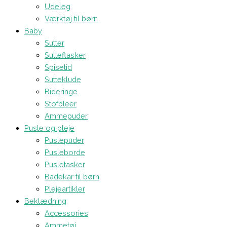
Udeleg
Værktøj til børn
Baby
Sutter
Sutteflasker
Spisetid
Sutteklude
Bideringe
Stofbleer
Ammepuder
Pusle og pleje
Puslepuder
Pusleborde
Pusletasker
Badekar til børn
Plejeartikler
Beklædning
Accessories
Ammetøj