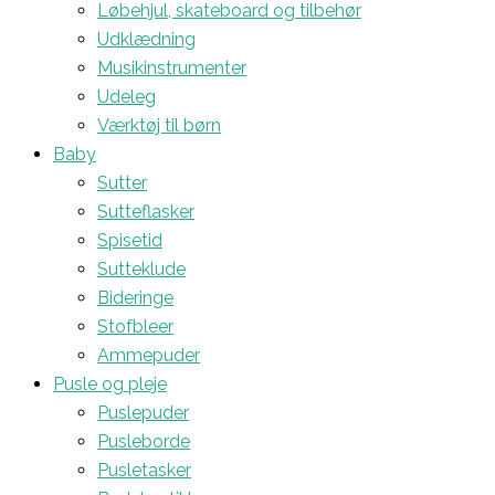
Løbehjul, skateboard og tilbehør
Udklædning
Musikinstrumenter
Udeleg
Værktøj til børn
Baby
Sutter
Sutteflasker
Spisetid
Sutteklude
Bideringe
Stofbleer
Ammepuder
Pusle og pleje
Puslepuder
Pusleborde
Pusletasker