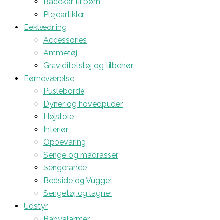
Badekar til børn
Plejeartikler
Beklædning
Accessories
Ammetøj
Graviditetstøj og tilbehør
Børneværelse
Pusleborde
Dyner og hovedpuder
Højstole
Interiør
Opbevaring
Senge og madrasser
Sengerande
Bedside og Vugger
Sengetøj og lagner
Udstyr
Babyalarmer