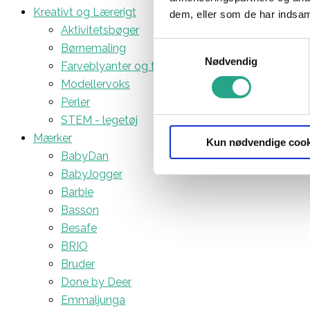
Kreativt og Lærerigt
dem, eller som de har indsaml
Aktivitetsbøger
Samtykkevalg
Børnemaling
Nødvendig
Farveblyanter og tuscher
Modellervoks
Perler
STEM - legetøj
Mærker
Kun nødvendige cook
BabyDan
BabyJogger
Barbie
Basson
Besafe
BRIO
Bruder
Done by Deer
Emmaljunga