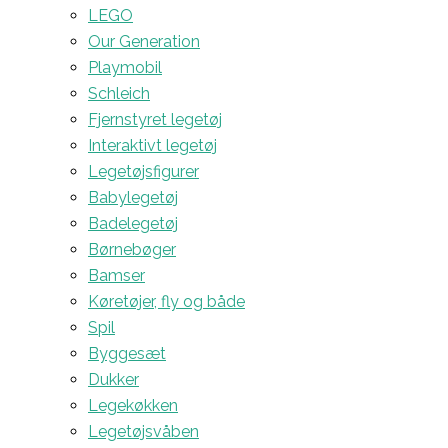
LEGO
Our Generation
Playmobil
Schleich
Fjernstyret legetøj
Interaktivt legetøj
Legetøjsfigurer
Babylegetøj
Badelegetøj
Børnebøger
Bamser
Køretøjer, fly og både
Spil
Byggesæt
Dukker
Legekøkken
Legetøjsvåben