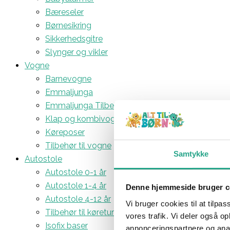
Bæreseler
Børnesikring
Sikkerhedsgitre
Slynger og vikler
Vogne
Barnevogne
Emmaljunga
Emmaljunga Tilbehør
Klap og kombivogne
Køreposer
Tilbehør til vogne
Samtykke
Autostole
Autostole 0-1 år
Autostole 1-4 år
Denne hjemmeside bruger c
Autostole 4-12 år
Vi bruger cookies til at tilpas
Tilbehør til køreturen
vores trafik. Vi deler også 
Isofix baser
annonceringspartnere og anal