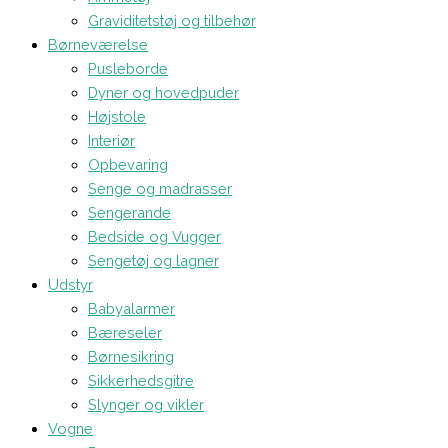
Graviditetstøj og tilbehør
Børneværelse
Pusleborde
Dyner og hovedpuder
Højstole
Interiør
Opbevaring
Senge og madrasser
Sengerande
Bedside og Vugger
Sengetøj og lagner
Udstyr
Babyalarmer
Bæreseler
Børnesikring
Sikkerhedsgitre
Slynger og vikler
Vogne