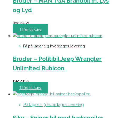
Bruder – MAN TGA Brandbil m. Lys
og Lyd
829,95
kr.
Tilføj til kurv
Få på lager 1-3 hverdages levering
Bruder – Politibil Jeep Wrangler
Unlimited Rubicon
549,95
kr.
Tilføj til kurv
På lager 1-3 hverdages levering
Siku – Sniper bil med hækspoiler