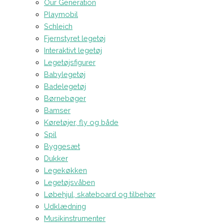
Our Generation
Playmobil
Schleich
Fjernstyret legetøj
Interaktivt legetøj
Legetøjsfigurer
Babylegetøj
Badelegetøj
Børnebøger
Bamser
Køretøjer, fly og både
Spil
Byggesæt
Dukker
Legekøkken
Legetøjsvåben
Løbehjul, skateboard og tilbehør
Udklædning
Musikinstrumenter