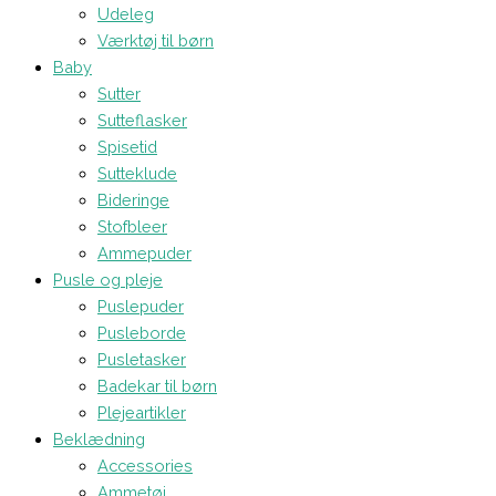
Udeleg
Værktøj til børn
Baby
Sutter
Sutteflasker
Spisetid
Sutteklude
Bideringe
Stofbleer
Ammepuder
Pusle og pleje
Puslepuder
Pusleborde
Pusletasker
Badekar til børn
Plejeartikler
Beklædning
Accessories
Ammetøj