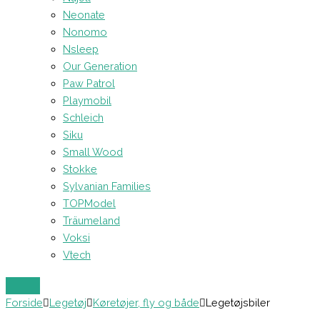
Neonate
Nonomo
Nsleep
Our Generation
Paw Patrol
Playmobil
Schleich
Siku
Small Wood
Stokke
Sylvanian Families
TOPModel
Träumeland
Voksi
Vtech
Forside
Legetøj
Køretøjer, fly og både
Legetøjsbiler