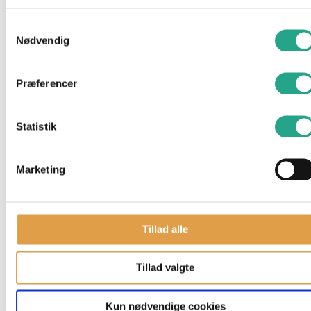
Samtykkevalg
Nødvendig
Præferencer
Statistik
Marketing
Få på lager 1-3 hverdages levering
Siku – DHL Postbil Mercedes-Benz
Tillad alle
Sprinter
Tillad valgte
49,95
kr.
Tilføj til kurv
Kun nødvendige cookies