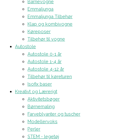
Barnevogne
Emmaljunga
Emmaljunga Tilbehør
Klap og kombivogne
Køreposer
Tilbehør til vogne
Autostole
Autostole 0-1 år
Autostole 1-4 år
Autostole 4-12 år
Tilbehør til køreturen
Isofix baser
Kreativt og Lærerigt
Aktivitetsbøger
Børnemaling
Farveblyanter og tuscher
Modellervoks
Perler
STEM - legetøj