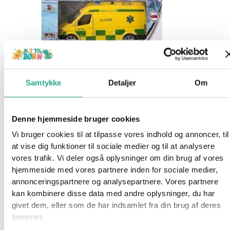
Samtykke
Detaljer
Om
Få på lager 1-3 hverdages levering
Denne hjemmeside bruger cookies
Speedcar – Ambulance (inl lyd og
Vi bruger cookies til at tilpasse vores indhold og annoncer, til
lys)
at vise dig funktioner til sociale medier og til at analysere
vores trafik. Vi deler også oplysninger om din brug af vores
79,95
kr.
hjemmeside med vores partnere inden for sociale medier,
annonceringspartnere og analysepartnere. Vores partnere
Tilføj til kurv
kan kombinere disse data med andre oplysninger, du har
givet dem, eller som de har indsamlet fra din brug af deres
tjenester.