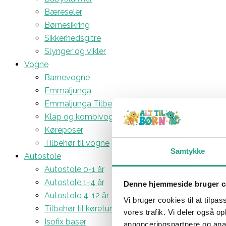
Bæreseler
Børnesikring
Sikkerhedsgitre
Slynger og vikler
Vogne
Barnevogne
Emmaljunga
Emmaljunga Tilbehør
Klap og kombivogne
Køreposer
Tilbehør til vogne
Samtykke
Autostole
Autostole 0-1 år
Autostole 1-4 år
Denne hjemmeside bruger c
Autostole 4-12 år
Vi bruger cookies til at tilpas
Tilbehør til køreturen
vores trafik. Vi deler også 
Isofix baser
annonceringspartnere og anal