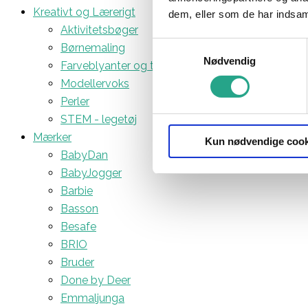
Kreativt og Lærerigt
dem, eller som de har indsaml
Aktivitetsbøger
Samtykkevalg
Børnemaling
Nødvendig
Farveblyanter og tuscher
Modellervoks
Perler
STEM - legetøj
Mærker
Kun nødvendige cook
BabyDan
BabyJogger
Barbie
Basson
Besafe
BRIO
Bruder
Done by Deer
Emmaljunga