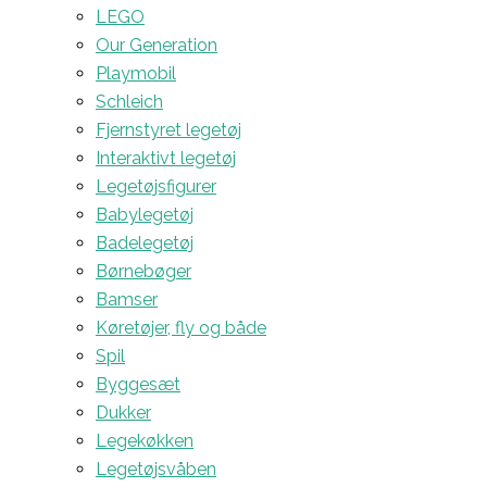
LEGO
Our Generation
Playmobil
Schleich
Fjernstyret legetøj
Interaktivt legetøj
Legetøjsfigurer
Babylegetøj
Badelegetøj
Børnebøger
Bamser
Køretøjer, fly og både
Spil
Byggesæt
Dukker
Legekøkken
Legetøjsvåben