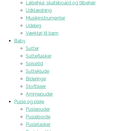
Løbehjul, skateboard og tilbehør
Udklædning
Musikinstrumenter
Udeleg
Værktøj til børn
Baby
Sutter
Sutteflasker
Spisetid
Sutteklude
Bideringe
Stofbleer
Ammepuder
Pusle og pleje
Puslepuder
Pusleborde
Pusletasker