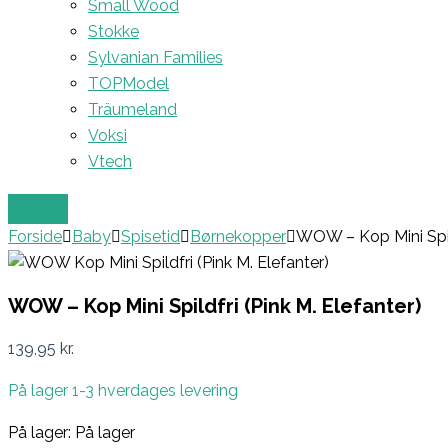
Small Wood
Stokke
Sylvanian Families
TOPModel
Träumeland
Voksi
Vtech
Forside
Baby
Spisetid
Børnekopper
WOW – Kop Mini Spild
WOW – Kop Mini Spildfri (Pink M. Elefanter)
139,95
kr.
På lager 1-3 hverdages levering
På lager:
På lager