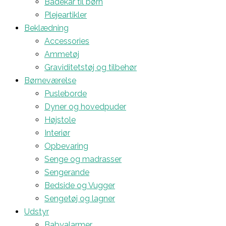
Badekar til børn
Plejeartikler
Beklædning
Accessories
Ammetøj
Graviditetstøj og tilbehør
Børneværelse
Pusleborde
Dyner og hovedpuder
Højstole
Interiør
Opbevaring
Senge og madrasser
Sengerande
Bedside og Vugger
Sengetøj og lagner
Udstyr
Babyalarmer