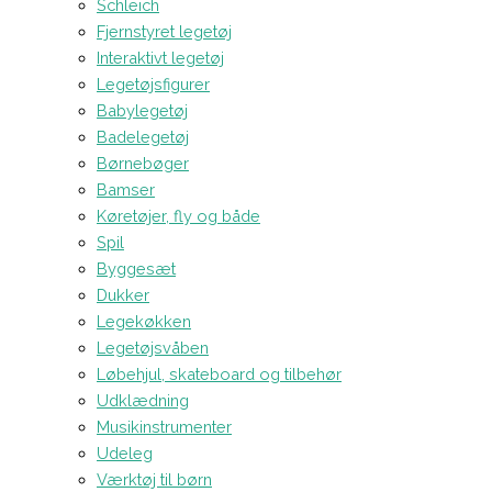
Schleich
Fjernstyret legetøj
Interaktivt legetøj
Legetøjsfigurer
Babylegetøj
Badelegetøj
Børnebøger
Bamser
Køretøjer, fly og både
Spil
Byggesæt
Dukker
Legekøkken
Legetøjsvåben
Løbehjul, skateboard og tilbehør
Udklædning
Musikinstrumenter
Udeleg
Værktøj til børn