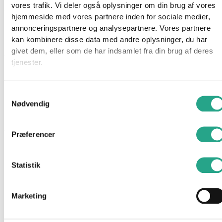
vores trafik. Vi deler også oplysninger om din brug af vores
ventilation til barnet. På bagsiden er der velcroåbninger, hvor du
hjemmeside med vores partnere inden for sociale medier,
kan få klapvongens eller autostolens seler igennem og
annonceringspartnere og analysepartnere. Vores partnere
spænde dit barn fast.
kan kombinere disse data med andre oplysninger, du har
givet dem, eller som de har indsamlet fra din brug af deres
Voksi® Explorer køreposen er crash testet og udstyret med en
tjenester.
nødlynlås. Der er skridsikker materiale på bagsiden, der sikrer
at køreposen ikke skrider, når I bruger den i klapvognen.
Samtykkevalg
Nødvendig
Specifikationer:
Farve: Sort
Alder: 0-3 år
Præferencer
Materiale: Yderside af 100 % nylon og inderside af 100 %
bomuld. Øko-Tex® Standard 100, Klasse I. Yderside
af slidstærkt mat nylon.
Statistik
Har du spørgsmål til denne vare?
Marketing
"
*
" indikerer påkrævede felter