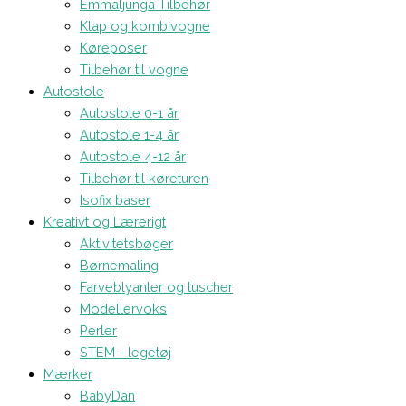
Emmaljunga Tilbehør
Klap og kombivogne
Køreposer
Tilbehør til vogne
Autostole
Autostole 0-1 år
Autostole 1-4 år
Autostole 4-12 år
Tilbehør til køreturen
Isofix baser
Kreativt og Lærerigt
Aktivitetsbøger
Børnemaling
Farveblyanter og tuscher
Modellervoks
Perler
STEM - legetøj
Mærker
BabyDan