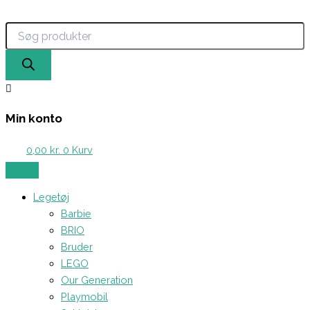
Products
Gå
search
til
indholdet
Min konto
0,00
kr.
0
Kurv
Legetøj
Barbie
BRIO
Bruder
LEGO
Our Generation
Playmobil