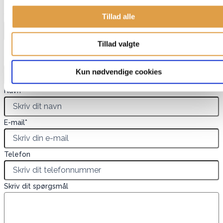
Dette felt er skjult, når du får vist formularen
varenavn
Tillad alle
Tillad valgte
Dette felt er skjult, når du får vist formularen
EAN
Kun nødvendige cookies
Navn
*
E-mail
*
Telefon
Skriv dit spørgsmål