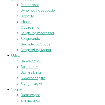
Pusleborde
Dyner og hovedpuder
Højstole
Interiør
Opbevaring
Senge og madrasser
Sengerande
Bedside og Vugger
Sengetøj og lagner
Udstyr
Babyalarmer
Bæreseler
Børnesikring
Sikkerhedsgitre
Slynger og vikler
Vogne
Barnevogne
Emmaljunga