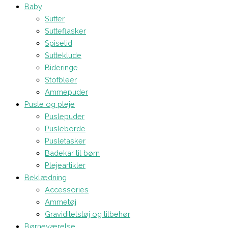
Baby
Sutter
Sutteflasker
Spisetid
Sutteklude
Bideringe
Stofbleer
Ammepuder
Pusle og pleje
Puslepuder
Pusleborde
Pusletasker
Badekar til børn
Plejeartikler
Beklædning
Accessories
Ammetøj
Graviditetstøj og tilbehør
Børneværelse