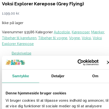
Voksi Explorer Kørepose (Grey Flying)
1.199,00
kr.
Ikke på lager
Varenummer
93586
Kategorier
Autostole
,
Køreposer
,
Mærker
,
Tilbehør til køreturen
,
Tilbehør til vogne
,
Vogne
,
Voksi
,
Voksi
Explorer Kørepose
Beskrivelse
Spørg om produktet
Denne ekslusive kørepose fra Voksi kan du bruge i
klapvognen, autostolen eller cykeltraileren, så dit barn ikke
Samtykke
Detaljer
Om
fryser, når I er på tur. Køreposen har uld i rygstykket samt dun i
overdelen og i siderne. Der er vandafvisende materiale i
fodenden og sikrer at der ikke kommer snavs og vand ind til
Denne hjemmeside bruger cookies
barnet.
Vi bruger cookies til at tilpasse vores indhold og annoncer, til
at vise dig funktioner til sociale medier og til at analysere
Der er en lynlås, som du kan lyne op i fodenden for at skabe