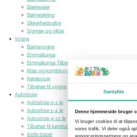
Bæreseler
Børnesikring
Sikkerhedsgitre
Slynger og vikler
Vogne
Barnevogne
Emmaljunga
Emmaljunga Tilbehør
Klap og kombivogne
Køreposer
Tilbehør til vogne
Samtykke
Autostole
Autostole 0-1 år
Autostole 1-4 år
Denne hjemmeside bruger c
Autostole 4-12 år
Vi bruger cookies til at tilpas
Tilbehør til køreturen
vores trafik. Vi deler også 
Isofix baser
annonceringspartnere og anal