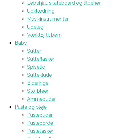
Løbehjul, skateboard og tilbehør
Udklædning
Musikinstrumenter
Udeleg
Værktøj til børn
Baby
Sutter
Sutteflasker
Spisetid
Sutteklude
Bideringe
Stofbleer
Ammepuder
Pusle og pleje
Puslepuder
Pusleborde
Pusletasker