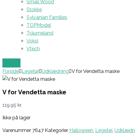
Small Wood
Stokke
Sylvanian Families
TOPModel
Träumeland
Voksi
Vtech
Forside
Legetøj
Udklædning
V for Vendetta maske
V for Vendetta maske
119,95
kr.
Ikke på lager
Varenummer
7647
Kategorier
Halloween
,
Legetøj
,
Udklædn