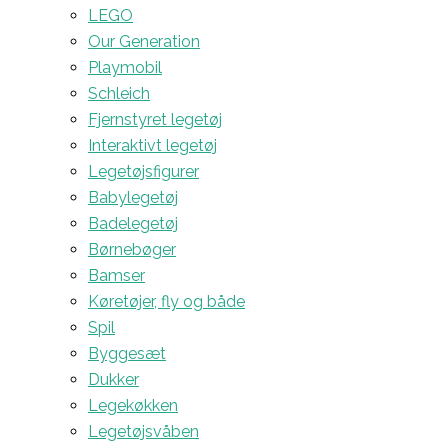
LEGO
Our Generation
Playmobil
Schleich
Fjernstyret legetøj
Interaktivt legetøj
Legetøjsfigurer
Babylegetøj
Badelegetøj
Børnebøger
Bamser
Køretøjer, fly og både
Spil
Byggesæt
Dukker
Legekøkken
Legetøjsvåben