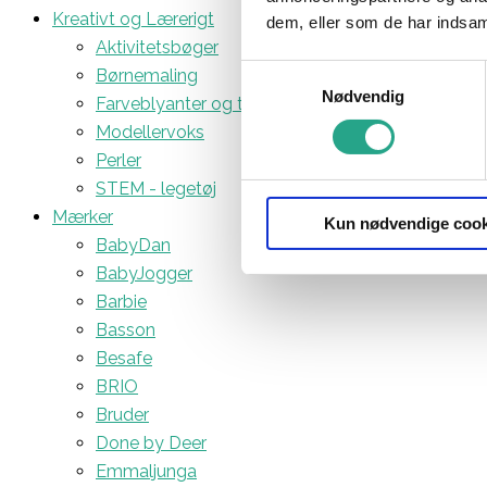
Kreativt og Lærerigt
dem, eller som de har indsaml
Aktivitetsbøger
Samtykkevalg
Børnemaling
Nødvendig
Farveblyanter og tuscher
Modellervoks
Perler
STEM - legetøj
Mærker
Kun nødvendige cook
BabyDan
BabyJogger
Barbie
Basson
Besafe
BRIO
Bruder
Done by Deer
Emmaljunga