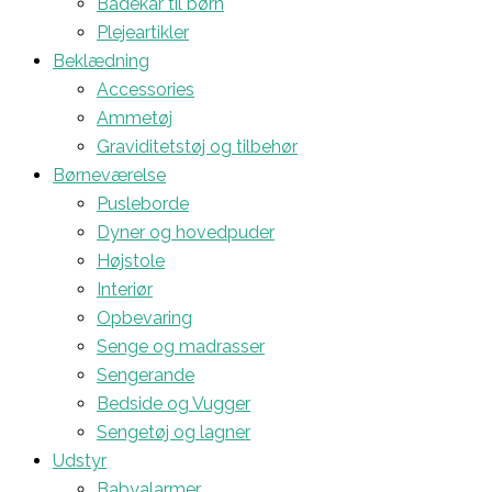
Badekar til børn
Plejeartikler
Beklædning
Accessories
Ammetøj
Graviditetstøj og tilbehør
Børneværelse
Pusleborde
Dyner og hovedpuder
Højstole
Interiør
Opbevaring
Senge og madrasser
Sengerande
Bedside og Vugger
Sengetøj og lagner
Udstyr
Babyalarmer