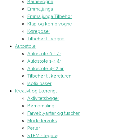
Barnevogne
Emmaljunga
Emmaljunga Tilbehør
Klap og kombivogne
Køreposer
Tilbehør til vogne
Autostole
Autostole 0-1 år
Autostole 1-4 år
Autostole 4-12 år
Tilbehør til køreturen
Isofix baser
Kreativt og Lærerigt
Aktivitetsbøger
Børnemaling
Farveblyanter og tuscher
Modellervoks
Perler
STEM - legetøj