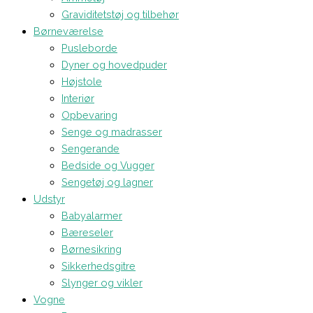
Graviditetstøj og tilbehør
Børneværelse
Pusleborde
Dyner og hovedpuder
Højstole
Interiør
Opbevaring
Senge og madrasser
Sengerande
Bedside og Vugger
Sengetøj og lagner
Udstyr
Babyalarmer
Bæreseler
Børnesikring
Sikkerhedsgitre
Slynger og vikler
Vogne