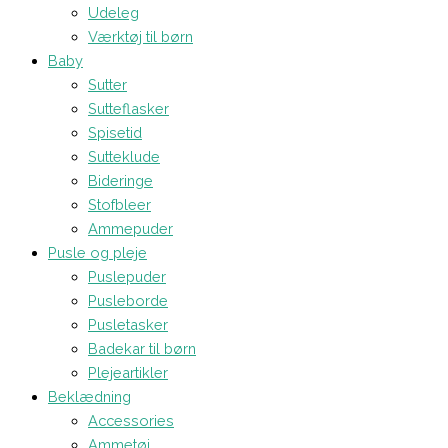
Udeleg
Værktøj til børn
Baby
Sutter
Sutteflasker
Spisetid
Sutteklude
Bideringe
Stofbleer
Ammepuder
Pusle og pleje
Puslepuder
Pusleborde
Pusletasker
Badekar til børn
Plejeartikler
Beklædning
Accessories
Ammetøj