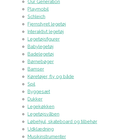
Our Generation
Playmobil
Schleich
Fjernstyret legetøj
Interaktivt legetøj
Legetøjsfigurer
Babylegetøj
Badelegetøj
Børnebøger
Bamser
Køretøjer, fly og både
Spil
Byggesæt
Dukker
Legekøkken
Legetøjsvåben
Løbehjul, skateboard og tilbehør
Udklædning
Musikinstrumenter