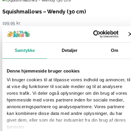
Squishmallows – Wendy (30 cm)
199,95
kr.
Ikke på lager
Varenummer
94594
Kategorier
Bamser
,
Legetøj
Samtykke
Detaljer
Om
Beskrivelse
Spørg om produktet
Denne hjemmeside bruger cookies
Det her er Wendy og der er noget helt specielt ved hende.
Vi bruger cookies til at tilpasse vores indhold og annoncer, til
For vidste du godt at Wendy, den charmerende frø, er en af de
at vise dig funktioner til sociale medier og til at analysere
oprindelige 8 Squishmallows-bamser?
vores trafik. Vi deler også oplysninger om din brug af vores
hjemmeside med vores partnere inden for sociale medier,
Wendy er grøn med en cremefarvet mave, hendes øjne sidder
annonceringspartnere og analysepartnere. Vores partnere
ovenpå hovedet, og hun har røde kinder og en glad mund. I
kan kombinere disse data med andre oplysninger, du har
denne vinterudgave er hun klædt i et rødt, ternede
givet dem, eller som de har indsamlet fra din brug af deres
halstørklæde, der holder hende varm i de kolde måneder.
tjenester.