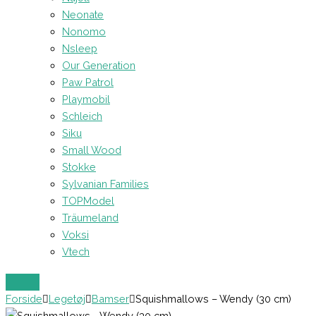
Neonate
Nonomo
Nsleep
Our Generation
Paw Patrol
Playmobil
Schleich
Siku
Small Wood
Stokke
Sylvanian Families
TOPModel
Träumeland
Voksi
Vtech
Forside
Legetøj
Bamser
Squishmallows – Wendy (30 cm)