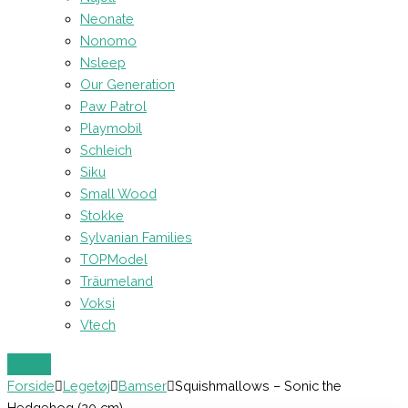
Neonate
Nonomo
Nsleep
Our Generation
Paw Patrol
Playmobil
Schleich
Siku
Small Wood
Stokke
Sylvanian Families
TOPModel
Träumeland
Voksi
Vtech
Forside
Legetøj
Bamser
Squishmallows – Sonic the
Hedgehog (20 cm)