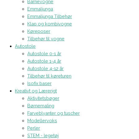
Barnevogne
Emmaljunga
Emmaljunga Tilbehør
Klap og kombivogne
Køreposer
Tilbehør til vogne
Autostole
Autostole 0-1 år
Autostole 1-4 år
Autostole 4-12 år
Tilbehør til køreturen
Isofix baser
Kreativt og Lærerigt
Aktivitetsbøger
Børnemaling
Farveblyanter og tuscher
Modellervoks
Perler
STEM - legetøj