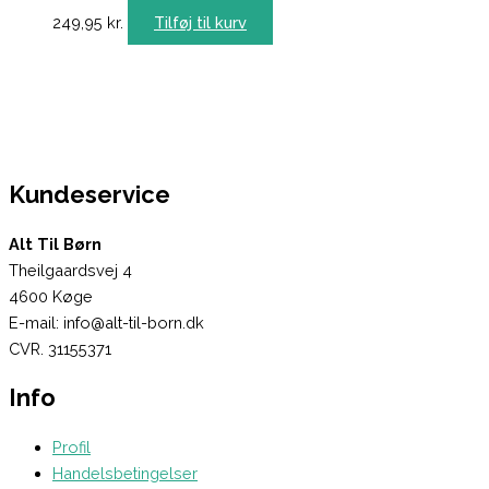
249,95
kr.
Tilføj til kurv
Kundeservice
Alt Til Børn
Theilgaardsvej 4
4600 Køge
E-mail: info@alt-til-born.dk
CVR. 31155371
Info
Profil
Handelsbetingelser