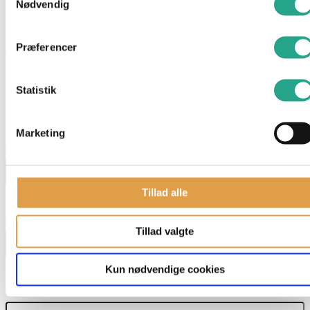
Nødvendig
Specifikationer
Præferencer
Alder: 0 år
Mål: 20 cm
Statistik
Har du spørgsmål til denne vare?
"
*
" indikerer påkrævede felter
Marketing
Navn
*
Tillad alle
E-mail
*
Tillad valgte
Kun nødvendige cookies
Telefon