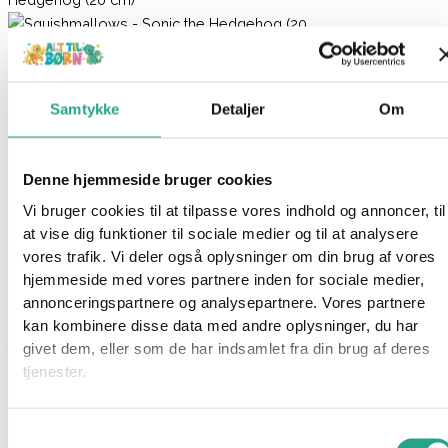
Squishmallows – Sonic the Hedgehog (20 cm)
Samtykke
Detaljer
Om
169,95
kr.
Ikke på lager
Denne hjemmeside bruger cookies
Varenummer
94447
Kategorier
Bamser
,
Legetøj
Vi bruger cookies til at tilpasse vores indhold og annoncer, til
at vise dig funktioner til sociale medier og til at analysere
Beskrivelse
vores trafik. Vi deler også oplysninger om din brug af vores
Spørg om produktet
hjemmeside med vores partnere inden for sociale medier,
annonceringspartnere og analysepartnere. Vores partnere
Squishmallows er en skøn serie af bløde plysdyr, elsket for
kan kombinere disse data med andre oplysninger, du har
deres utroligt bløde og “squishy” tekstur. Disse plyslegetøj fås i
givet dem, eller som de har indsamlet fra din brug af deres
forskellige figurer og størrelser, og de er et stort hit, især
tjenester.
blandt børn og samlere.
Denne søde Squishmallows ligner Sonic the Hedgehog der er
Samtykkevalg
kendt fra serien af samme navn.