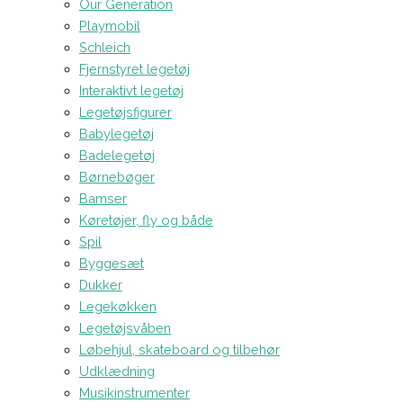
Our Generation
Playmobil
Schleich
Fjernstyret legetøj
Interaktivt legetøj
Legetøjsfigurer
Babylegetøj
Badelegetøj
Børnebøger
Bamser
Køretøjer, fly og både
Spil
Byggesæt
Dukker
Legekøkken
Legetøjsvåben
Løbehjul, skateboard og tilbehør
Udklædning
Musikinstrumenter