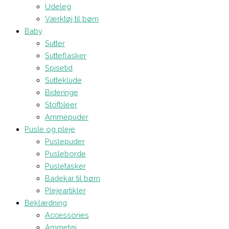
Udeleg
Værktøj til børn
Baby
Sutter
Sutteflasker
Spisetid
Sutteklude
Bideringe
Stofbleer
Ammepuder
Pusle og pleje
Puslepuder
Pusleborde
Pusletasker
Badekar til børn
Plejeartikler
Beklædning
Accessories
Ammetøj