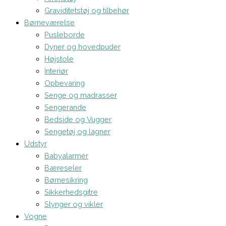
Graviditetstøj og tilbehør
Børneværelse
Pusleborde
Dyner og hovedpuder
Højstole
Interiør
Opbevaring
Senge og madrasser
Sengerande
Bedside og Vugger
Sengetøj og lagner
Udstyr
Babyalarmer
Bæreseler
Børnesikring
Sikkerhedsgitre
Slynger og vikler
Vogne