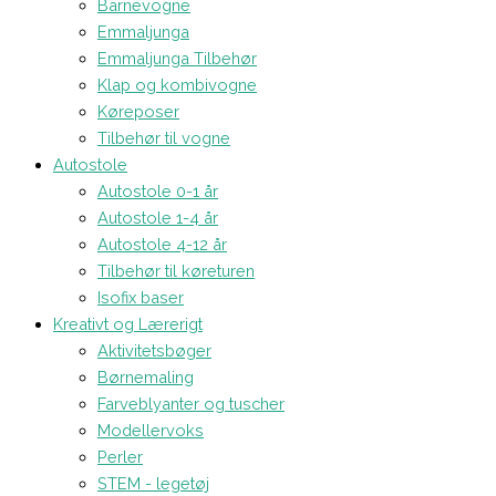
Barnevogne
Emmaljunga
Emmaljunga Tilbehør
Klap og kombivogne
Køreposer
Tilbehør til vogne
Autostole
Autostole 0-1 år
Autostole 1-4 år
Autostole 4-12 år
Tilbehør til køreturen
Isofix baser
Kreativt og Lærerigt
Aktivitetsbøger
Børnemaling
Farveblyanter og tuscher
Modellervoks
Perler
STEM - legetøj