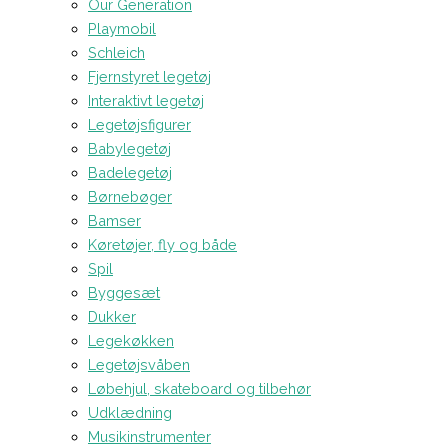
Our Generation
Playmobil
Schleich
Fjernstyret legetøj
Interaktivt legetøj
Legetøjsfigurer
Babylegetøj
Badelegetøj
Børnebøger
Bamser
Køretøjer, fly og både
Spil
Byggesæt
Dukker
Legekøkken
Legetøjsvåben
Løbehjul, skateboard og tilbehør
Udklædning
Musikinstrumenter