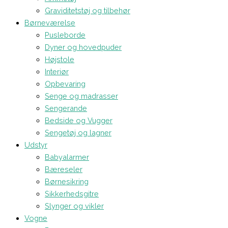
Graviditetstøj og tilbehør
Børneværelse
Pusleborde
Dyner og hovedpuder
Højstole
Interiør
Opbevaring
Senge og madrasser
Sengerande
Bedside og Vugger
Sengetøj og lagner
Udstyr
Babyalarmer
Bæreseler
Børnesikring
Sikkerhedsgitre
Slynger og vikler
Vogne