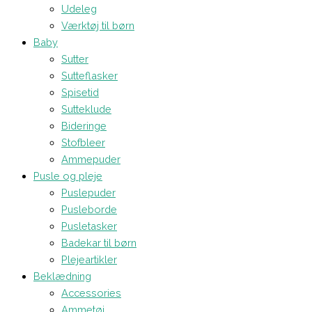
Udeleg
Værktøj til børn
Baby
Sutter
Sutteflasker
Spisetid
Sutteklude
Bideringe
Stofbleer
Ammepuder
Pusle og pleje
Puslepuder
Pusleborde
Pusletasker
Badekar til børn
Plejeartikler
Beklædning
Accessories
Ammetøj