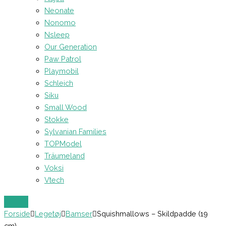
Neonate
Nonomo
Nsleep
Our Generation
Paw Patrol
Playmobil
Schleich
Siku
Small Wood
Stokke
Sylvanian Families
TOPModel
Träumeland
Voksi
Vtech
Forside
Legetøj
Bamser
Squishmallows – Skildpadde (19
cm)