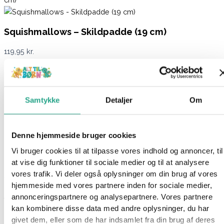
Squishmallows – Skildpadde (19 cm)
119,95
kr.
Ikke på lager
Varenummer
94579
Kategorier
Bamser
,
Legetøj
Samtykke
Detaljer
Om
Beskrivelse
Spørg om produktet
Denne hjemmeside bruger cookies
Dette er Truman. Han er en blå skildpadde og super blød.
Vi bruger cookies til at tilpasse vores indhold og annoncer, til
Perfekt til at kramme og putte med om natten.
at vise dig funktioner til sociale medier og til at analysere
vores trafik. Vi deler også oplysninger om din brug af vores
Squishmallows er en skøn serie af bløde plysdyr, elsket for
hjemmeside med vores partnere inden for sociale medier,
deres utroligt bløde og “squishy” tekstur. Disse plyslegetøj fås i
annonceringspartnere og analysepartnere. Vores partnere
forskellige figurer og størrelser, og de er et stort hit, især
kan kombinere disse data med andre oplysninger, du har
blandt børn og samlere.
givet dem, eller som de har indsamlet fra din brug af deres