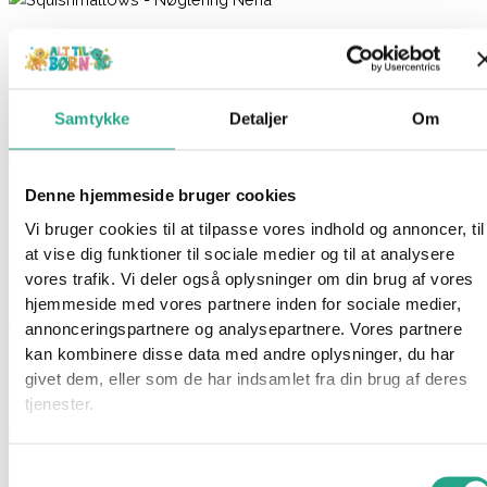
Squishmallows – Nøglering Neha
69,95
kr.
Samtykke
Detaljer
Om
Ikke på lager
Varenummer
94568
Kategorier
Bamser
,
Legetøj
Denne hjemmeside bruger cookies
Beskrivelse
Vi bruger cookies til at tilpasse vores indhold og annoncer, til
Spørg om produktet
at vise dig funktioner til sociale medier og til at analysere
Squishmallows er en skøn serie af bløde plysdyr, elsket for
vores trafik. Vi deler også oplysninger om din brug af vores
hjemmeside med vores partnere inden for sociale medier,
deres utroligt bløde og “squishy” tekstur. Disse plyslegetøj fås i
annonceringspartnere og analysepartnere. Vores partnere
forskellige figurer og størrelser, og de er et stort hit, især
kan kombinere disse data med andre oplysninger, du har
blandt børn og samlere.
givet dem, eller som de har indsamlet fra din brug af deres
tjenester.
Denne Squishmallows er en lilla pingvin, med plysset vinger og
en orange næse.
Figuren måler 9 cm og har et vedhæng, så du kan bruge den
Samtykkevalg
som nøglering.