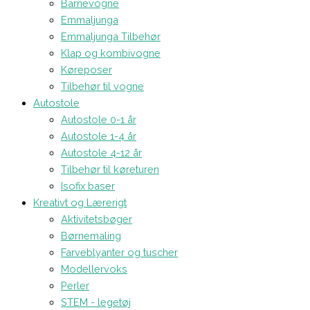
Barnevogne
Emmaljunga
Emmaljunga Tilbehør
Klap og kombivogne
Køreposer
Tilbehør til vogne
Autostole
Autostole 0-1 år
Autostole 1-4 år
Autostole 4-12 år
Tilbehør til køreturen
Isofix baser
Kreativt og Lærerigt
Aktivitetsbøger
Børnemaling
Farveblyanter og tuscher
Modellervoks
Perler
STEM - legetøj