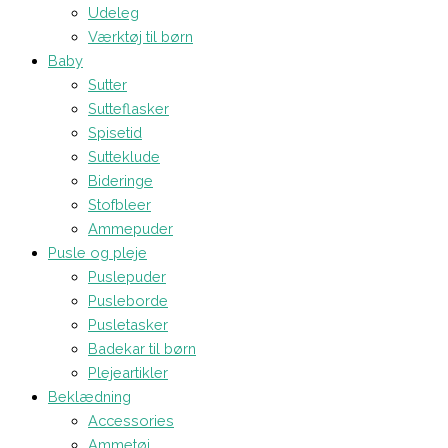
Udeleg
Værktøj til børn
Baby
Sutter
Sutteflasker
Spisetid
Sutteklude
Bideringe
Stofbleer
Ammepuder
Pusle og pleje
Puslepuder
Pusleborde
Pusletasker
Badekar til børn
Plejeartikler
Beklædning
Accessories
Ammetøj