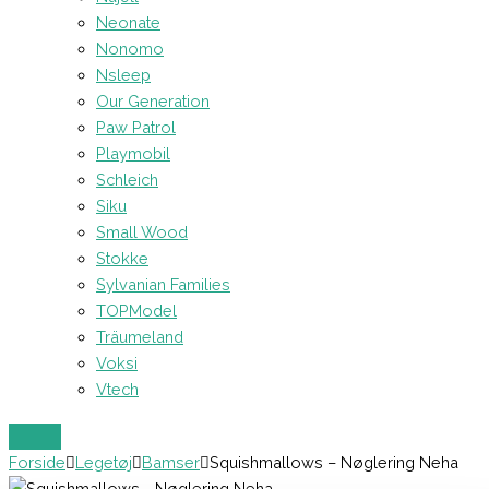
Neonate
Nonomo
Nsleep
Our Generation
Paw Patrol
Playmobil
Schleich
Siku
Small Wood
Stokke
Sylvanian Families
TOPModel
Träumeland
Voksi
Vtech
Forside
Legetøj
Bamser
Squishmallows – Nøglering Neha