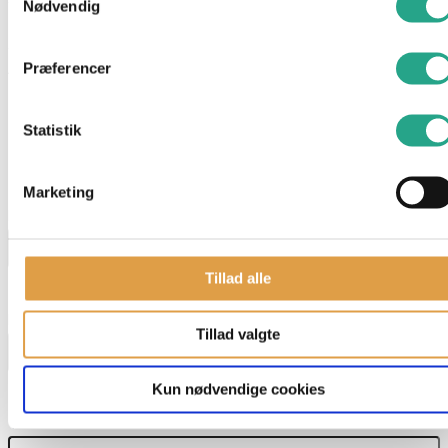
Nødvendig
Specifikationer
Præferencer
Alder: 3 år
Mål: 9 cm.
Statistik
Har du spørgsmål til denne vare?
"
*
" indikerer påkrævede felter
Marketing
Navn
*
Tillad alle
E-mail
*
Tillad valgte
Kun nødvendige cookies
Telefon