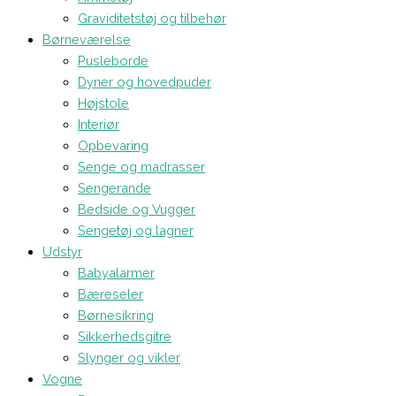
Graviditetstøj og tilbehør
Børneværelse
Pusleborde
Dyner og hovedpuder
Højstole
Interiør
Opbevaring
Senge og madrasser
Sengerande
Bedside og Vugger
Sengetøj og lagner
Udstyr
Babyalarmer
Bæreseler
Børnesikring
Sikkerhedsgitre
Slynger og vikler
Vogne