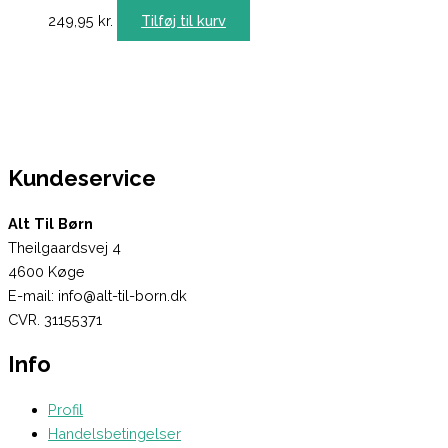
249,95
kr.
Tilføj til kurv
Kundeservice
Alt Til Børn
Theilgaardsvej 4
4600 Køge
E-mail: info@alt-til-born.dk
CVR. 31155371
Info
Profil
Handelsbetingelser