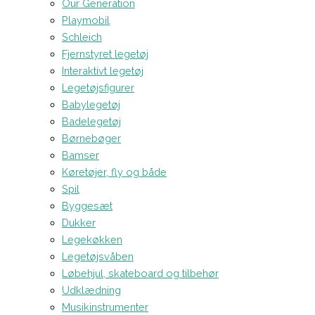
Our Generation
Playmobil
Schleich
Fjernstyret legetøj
Interaktivt legetøj
Legetøjsfigurer
Babylegetøj
Badelegetøj
Børnebøger
Bamser
Køretøjer, fly og både
Spil
Byggesæt
Dukker
Legekøkken
Legetøjsvåben
Løbehjul, skateboard og tilbehør
Udklædning
Musikinstrumenter