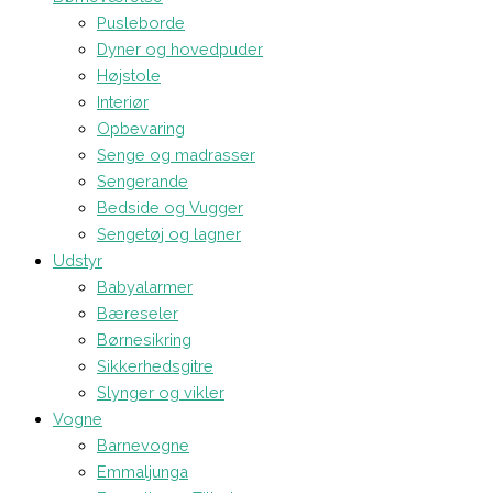
Pusleborde
Dyner og hovedpuder
Højstole
Interiør
Opbevaring
Senge og madrasser
Sengerande
Bedside og Vugger
Sengetøj og lagner
Udstyr
Babyalarmer
Bæreseler
Børnesikring
Sikkerhedsgitre
Slynger og vikler
Vogne
Barnevogne
Emmaljunga