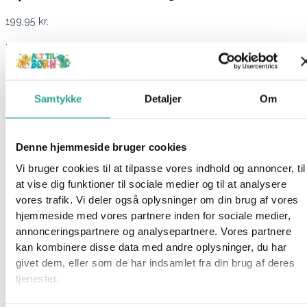
199,95
kr.
Ikke på lager
Varenummer
94612
Kategorier
Bamser
,
Legetøj
Samtykke
Detaljer
Om
Beskrivelse
Spørg om produktet
Det her er Melrose. Melrose er sort og blå kasuar. Hvis du ikke
Denne hjemmeside bruger cookies
kender dyret, så er det en fugl der elver på Papua Ny
Vi bruger cookies til at tilpasse vores indhold og annoncer, til
Guinea. Melrose er super blød og en perfekt kramme-ven.
at vise dig funktioner til sociale medier og til at analysere
vores trafik. Vi deler også oplysninger om din brug af vores
Squishmallows er en skøn serie af bløde plysdyr, elsket for
hjemmeside med vores partnere inden for sociale medier,
deres utroligt bløde og “squishy” tekstur. Disse plyslegetøj fås i
annonceringspartnere og analysepartnere. Vores partnere
forskellige figurer og størrelser, og de er et stort hit, især
kan kombinere disse data med andre oplysninger, du har
blandt børn og samlere.
givet dem, eller som de har indsamlet fra din brug af deres
tjenester.
Specifikationer
Alder: 0 år