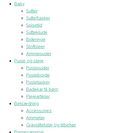
Baby
Sutter
Sutteflasker
Spisetid
Sutteklude
Bideringe
Stofbleer
Ammepuder
Pusle og pleje
Puslepuder
Pusleborde
Pusletasker
Badekar til børn
Plejeartikler
Beklædning
Accessories
Ammetøj
Graviditetstøj og tilbehør
Børneværelse