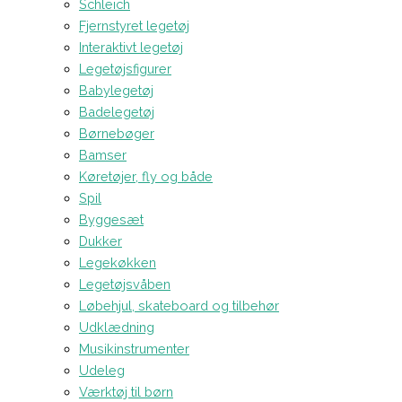
Schleich
Fjernstyret legetøj
Interaktivt legetøj
Legetøjsfigurer
Babylegetøj
Badelegetøj
Børnebøger
Bamser
Køretøjer, fly og både
Spil
Byggesæt
Dukker
Legekøkken
Legetøjsvåben
Løbehjul, skateboard og tilbehør
Udklædning
Musikinstrumenter
Udeleg
Værktøj til børn