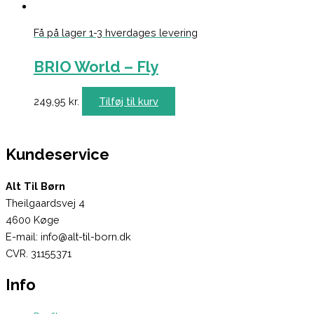
Få på lager 1-3 hverdages levering
BRIO World – Fly
249,95
kr.
Tilføj til kurv
Kundeservice
Alt Til Børn
Theilgaardsvej 4
4600 Køge
E-mail: info@alt-til-born.dk
CVR. 31155371
Info