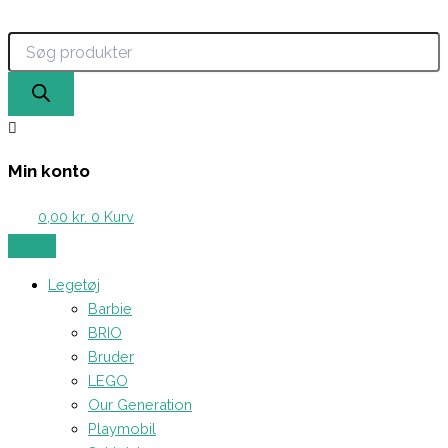
Products
Gå
search
til
indholdet
Min konto
0,00
kr.
0
Kurv
Legetøj
Barbie
BRIO
Bruder
LEGO
Our Generation
Playmobil