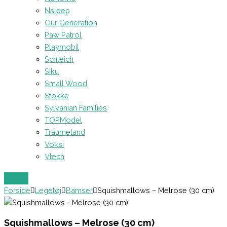
Nsleep
Our Generation
Paw Patrol
Playmobil
Schleich
Siku
Small Wood
Stokke
Sylvanian Families
TOPModel
Träumeland
Voksi
Vtech
Forside
Legetøj
Bamser
Squishmallows – Melrose (30 cm)
Squishmallows – Melrose (30 cm)