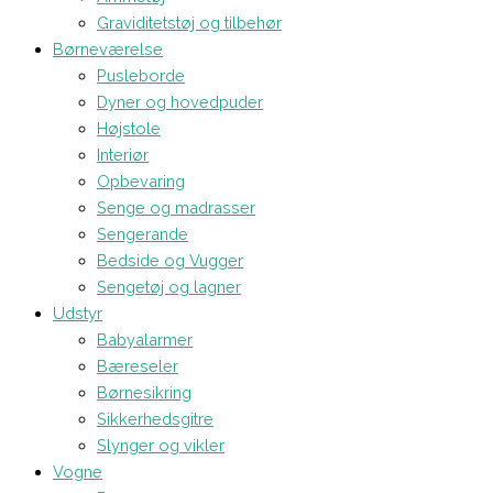
Graviditetstøj og tilbehør
Børneværelse
Pusleborde
Dyner og hovedpuder
Højstole
Interiør
Opbevaring
Senge og madrasser
Sengerande
Bedside og Vugger
Sengetøj og lagner
Udstyr
Babyalarmer
Bæreseler
Børnesikring
Sikkerhedsgitre
Slynger og vikler
Vogne