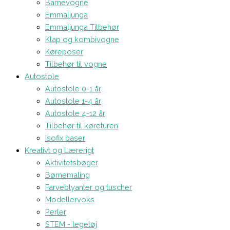
Barnevogne
Emmaljunga
Emmaljunga Tilbehør
Klap og kombivogne
Køreposer
Tilbehør til vogne
Autostole
Autostole 0-1 år
Autostole 1-4 år
Autostole 4-12 år
Tilbehør til køreturen
Isofix baser
Kreativt og Lærerigt
Aktivitetsbøger
Børnemaling
Farveblyanter og tuscher
Modellervoks
Perler
STEM - legetøj