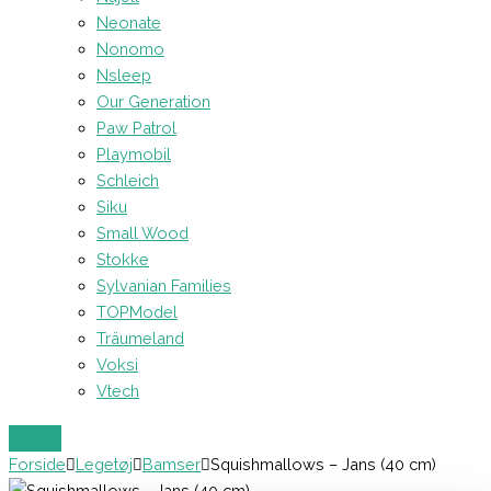
Neonate
Nonomo
Nsleep
Our Generation
Paw Patrol
Playmobil
Schleich
Siku
Small Wood
Stokke
Sylvanian Families
TOPModel
Träumeland
Voksi
Vtech
Forside
Legetøj
Bamser
Squishmallows – Jans (40 cm)