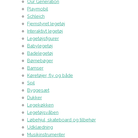
Our Generation
Playmobil
Schleich
Fjernstyret legetøj
Interaktivt legetøj
Legetøjsfigurer
Babylegetøj
Badelegetøj
Børnebøger
Bamser
Køretøjer, fly og både
Spil
Byggesæt
Dukker
Legekøkken
Legetøjsvåben
Løbehjul, skateboard og tilbehør
Udklædning
Musikinstrumenter