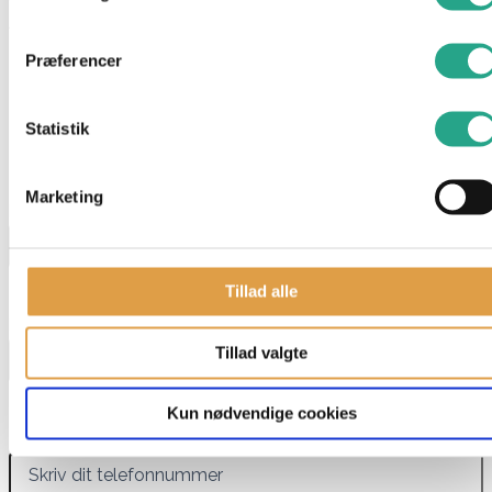
Alder: 0 år
Mål: 40 cm
Præferencer
Materiale: 100% polyester
Har du spørgsmål til denne vare?
Statistik
"
*
" indikerer påkrævede felter
Marketing
Navn
*
Tillad alle
E-mail
*
Tillad valgte
Kun nødvendige cookies
Telefon