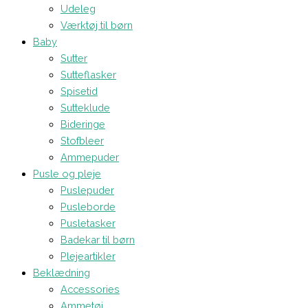
Udeleg
Værktøj til børn
Baby
Sutter
Sutteflasker
Spisetid
Sutteklude
Bideringe
Stofbleer
Ammepuder
Pusle og pleje
Puslepuder
Pusleborde
Pusletasker
Badekar til børn
Plejeartikler
Beklædning
Accessories
Ammetøj