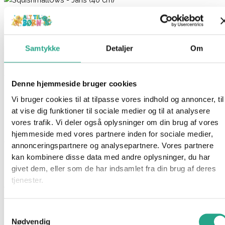
Squishmallows – Jans (40 cm)
299,95
kr.
Samtykke
Detaljer
Om
Ikke på lager
Varenummer
94601
Kategorier
Bamser
,
Legetøj
Denne hjemmeside bruger cookies
Beskrivelse
Vi bruger cookies til at tilpasse vores indhold og annoncer, til
Spørg om produktet
at vise dig funktioner til sociale medier og til at analysere
vores trafik. Vi deler også oplysninger om din brug af vores
Det her er Jans. Jans er en lyserød og punk frugt-punch, der
hjemmeside med vores partnere inden for sociale medier,
elsker at ramme og putte.
annonceringspartnere og analysepartnere. Vores partnere
kan kombinere disse data med andre oplysninger, du har
Squishmallows er en skøn serie af bløde plysdyr, elsket for
givet dem, eller som de har indsamlet fra din brug af deres
deres utroligt bløde og “squishy” tekstur. Disse plyslegetøj fås i
tjenester.
forskellige figurer og størrelser, og de er et stort hit, især
blandt børn og samlere.
Samtykkevalg
Nødvendig
Specifikationer