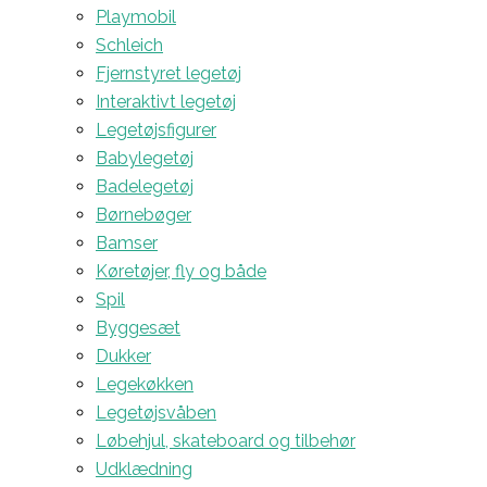
Playmobil
Schleich
Fjernstyret legetøj
Interaktivt legetøj
Legetøjsfigurer
Babylegetøj
Badelegetøj
Børnebøger
Bamser
Køretøjer, fly og både
Spil
Byggesæt
Dukker
Legekøkken
Legetøjsvåben
Løbehjul, skateboard og tilbehør
Udklædning