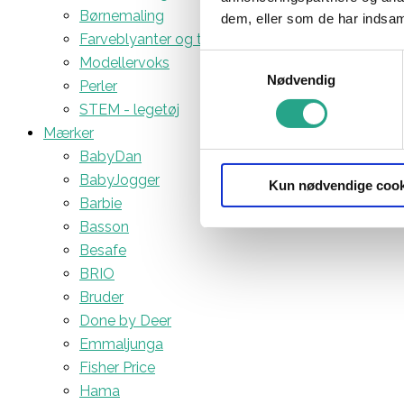
Børnemaling
dem, eller som de har indsaml
Farveblyanter og tuscher
Samtykkevalg
Modellervoks
Nødvendig
Perler
STEM - legetøj
Mærker
BabyDan
BabyJogger
Kun nødvendige cook
Barbie
Basson
Besafe
BRIO
Bruder
Done by Deer
Emmaljunga
Fisher Price
Hama