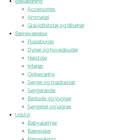
Beklædning
Accessories
Ammetøj
Graviditetstøj og tilbehør
Børneværelse
Pusleborde
Dyner og hovedpuder
Højstole
Interiør
Opbevaring
Senge og madrasser
Sengerande
Bedside og Vugger
Sengetøj og lagner
Udstyr
Babyalarmer
Bæreseler
Børnesikring