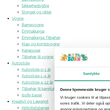
Sikkerhedsgitre
Slynger og vikler
Vogne
Barnevogne
Emmaljunga
Emmaljunga Tilbehør
Klap og kombivogne
Køreposer
Tilbehør til vogne
Autostole
Autostole 0-1 år
Samtykke
Autostole 1-4 år
Autostole 4-12 år
Tilbehør til køreturen
Denne hjemmeside bruger c
Isofix baser
Vi bruger cookies til at tilpas
Kreativt og Lærerigt
vores trafik. Vi deler også 
Aktivitetsbøger
annonceringspartnere og anal