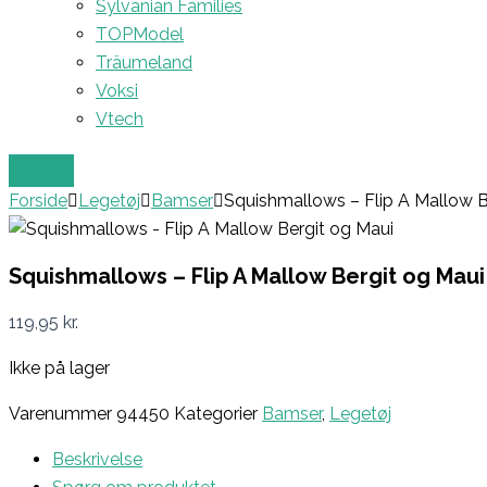
Sylvanian Families
TOPModel
Träumeland
Voksi
Vtech
Forside
Legetøj
Bamser
Squishmallows – Flip A Mallow B
Squishmallows – Flip A Mallow Bergit og Maui
119,95
kr.
Ikke på lager
Varenummer
94450
Kategorier
Bamser
,
Legetøj
Beskrivelse