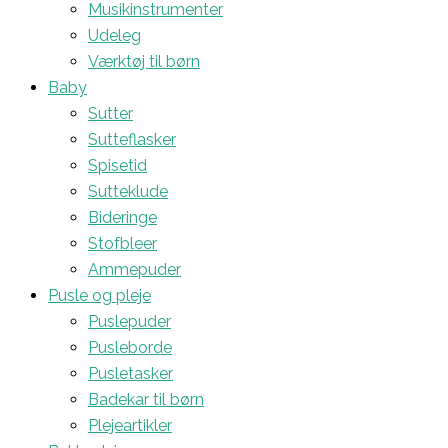
Musikinstrumenter
Udeleg
Værktøj til børn
Baby
Sutter
Sutteflasker
Spisetid
Sutteklude
Bideringe
Stofbleer
Ammepuder
Pusle og pleje
Puslepuder
Pusleborde
Pusletasker
Badekar til børn
Plejeartikler