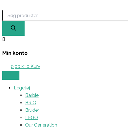
Products
Gå
search
til
indholdet
Min konto
0,00
kr.
0
Kurv
Legetøj
Barbie
BRIO
Bruder
LEGO
Our Generation