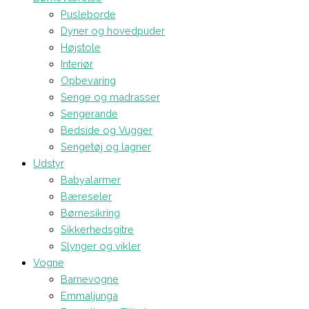
Pusleborde
Dyner og hovedpuder
Højstole
Interiør
Opbevaring
Senge og madrasser
Sengerande
Bedside og Vugger
Sengetøj og lagner
Udstyr
Babyalarmer
Bæreseler
Børnesikring
Sikkerhedsgitre
Slynger og vikler
Vogne
Barnevogne
Emmaljunga