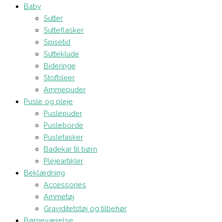
Baby
Sutter
Sutteflasker
Spisetid
Sutteklude
Bideringe
Stofbleer
Ammepuder
Pusle og pleje
Puslepuder
Pusleborde
Pusletasker
Badekar til børn
Plejeartikler
Beklædning
Accessories
Ammetøj
Graviditetstøj og tilbehør
Børneværelse