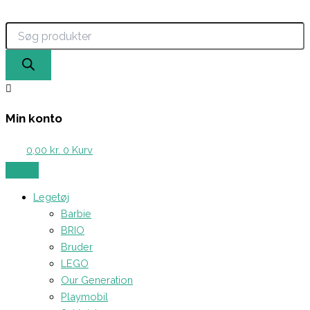
Products
Gå
search
til
indholdet
Min konto
0,00
kr.
0
Kurv
Legetøj
Barbie
BRIO
Bruder
LEGO
Our Generation
Playmobil