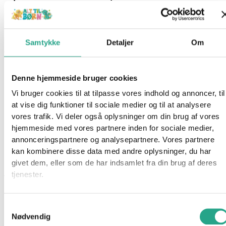
299,95
kr.
Ikke på lager
Samtykke
Detaljer
Om
Varenummer
94599
Kategorier
Bamser
,
Legetøj
Beskrivelse
Denne hjemmeside bruger cookies
Spørg om produktet
Vi bruger cookies til at tilpasse vores indhold og annoncer, til
at vise dig funktioner til sociale medier og til at analysere
Det her er Cam. Cam er en hvid og sort kat, der hverken
vores trafik. Vi deler også oplysninger om din brug af vores
kradser eller hvæser! Tværtimod elsker Cam at kramme og
hjemmeside med vores partnere inden for sociale medier,
blive puttet med.
annonceringspartnere og analysepartnere. Vores partnere
kan kombinere disse data med andre oplysninger, du har
Squishmallows er en skøn serie af bløde plysdyr, elsket for
givet dem, eller som de har indsamlet fra din brug af deres
deres utroligt bløde og “squishy” tekstur. Disse plyslegetøj fås i
tjenester.
forskellige figurer og størrelser, og de er et stort hit, især
blandt børn og samlere.
Samtykkevalg
Specifikationer
Nødvendig
Alder: 0 år