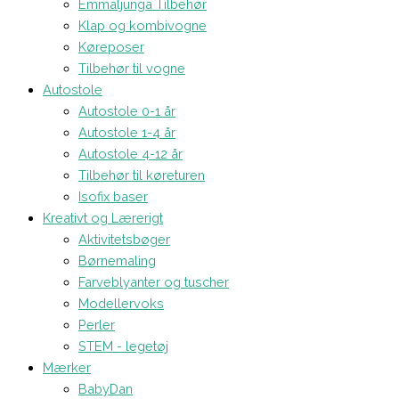
Emmaljunga Tilbehør
Klap og kombivogne
Køreposer
Tilbehør til vogne
Autostole
Autostole 0-1 år
Autostole 1-4 år
Autostole 4-12 år
Tilbehør til køreturen
Isofix baser
Kreativt og Lærerigt
Aktivitetsbøger
Børnemaling
Farveblyanter og tuscher
Modellervoks
Perler
STEM - legetøj
Mærker
BabyDan