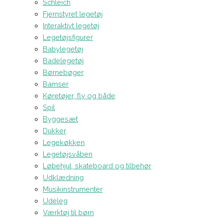
Schleich
Fjernstyret legetøj
Interaktivt legetøj
Legetøjsfigurer
Babylegetøj
Badelegetøj
Børnebøger
Bamser
Køretøjer, fly og både
Spil
Byggesæt
Dukker
Legekøkken
Legetøjsvåben
Løbehjul, skateboard og tilbehør
Udklædning
Musikinstrumenter
Udeleg
Værktøj til børn