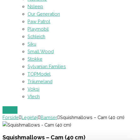
Nsleep
Our Generation
Paw Patrol
Playmobil
Schleich
Siku
Small Wood
Stokke
Sylvanian Families
TOPModel
Träumeland
Voksi
Vtech
Forside
Legetøj
Bamser
Squishmallows – Cam (40 cm)
Squishmallows – Cam (40 cm)