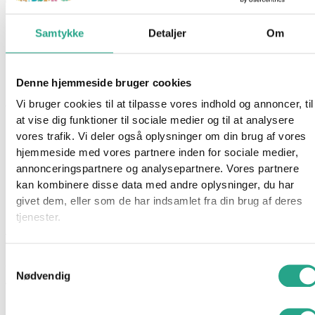
Spiderman Kostume
Samtykke
Detaljer
Om
399,95
kr.
Ikke på lager
Denne hjemmeside bruger cookies
Vi bruger cookies til at tilpasse vores indhold og annoncer, til
Varenummer
94698
Kategorier
Legetøj
,
Udklædning
at vise dig funktioner til sociale medier og til at analysere
Beskrivelse
vores trafik. Vi deler også oplysninger om din brug af vores
hjemmeside med vores partnere inden for sociale medier,
Spørg om produktet
annonceringspartnere og analysepartnere. Vores partnere
Denne luksuriøse spider-man-dragt er smukt detaljeret med
kan kombinere disse data med andre oplysninger, du har
bonussen i form af et polstret bryst og gør dig klar til alle
givet dem, eller som de har indsamlet fra din brug af deres
mulige fantastiske eventyr. Stræk dig ud og slut dig til de andre
tjenester.
Avengers, når du drømmer om at slynge dig rundt i byen
Samtykkevalg
Specifikationer
Nødvendig
Alder: