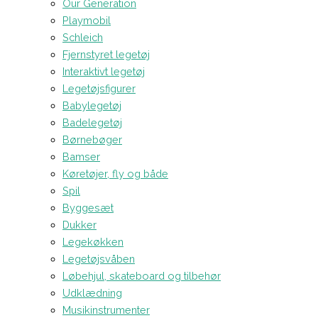
Our Generation
Playmobil
Schleich
Fjernstyret legetøj
Interaktivt legetøj
Legetøjsfigurer
Babylegetøj
Badelegetøj
Børnebøger
Bamser
Køretøjer, fly og både
Spil
Byggesæt
Dukker
Legekøkken
Legetøjsvåben
Løbehjul, skateboard og tilbehør
Udklædning
Musikinstrumenter