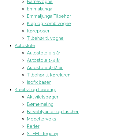
Barnevogne
Emmaljunga
Emmaljunga Tilbehør
Klap og kombivogne
Køreposer
Tilbehør til vogne
Autostole
Autostole 0-1 år
Autostole 1-4 år
Autostole 4-12 år
Tilbehør til køreturen
Isofix baser
Kreativt og Lærerigt
Aktivitetsbøger
Børnemaling
Farveblyanter og tuscher
Modellervoks
Perler
STEM - legetøj