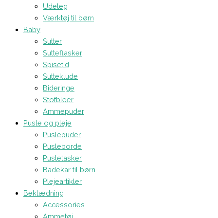
Udeleg
Værktøj til børn
Baby
Sutter
Sutteflasker
Spisetid
Sutteklude
Bideringe
Stofbleer
Ammepuder
Pusle og pleje
Puslepuder
Pusleborde
Pusletasker
Badekar til børn
Plejeartikler
Beklædning
Accessories
Ammetøj