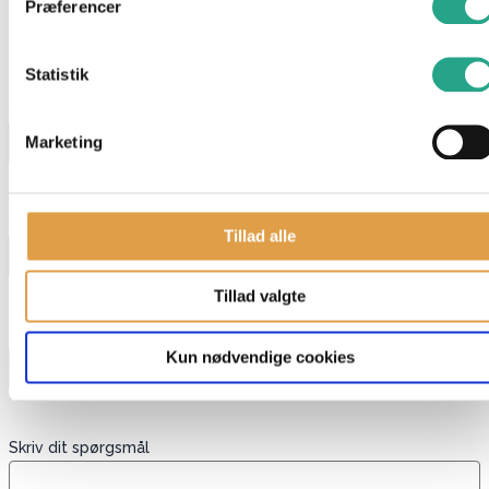
Præferencer
Har du spørgsmål til denne vare?
"
*
" indikerer påkrævede felter
Statistik
Navn
*
Marketing
E-mail
*
Tillad alle
Tillad valgte
Telefon
Kun nødvendige cookies
Skriv dit spørgsmål