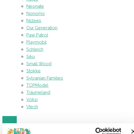
Neonate
Nonomo
Nsleep
Our Generation
Paw Patrol
Playmobil
Schleich
Siku
Small Wood
Stokke
Sylvanian Families
TOPModel
Träumeland
Voksi
Vtech
Forside
Legetøj
Udklædning
Spiderman Kostume