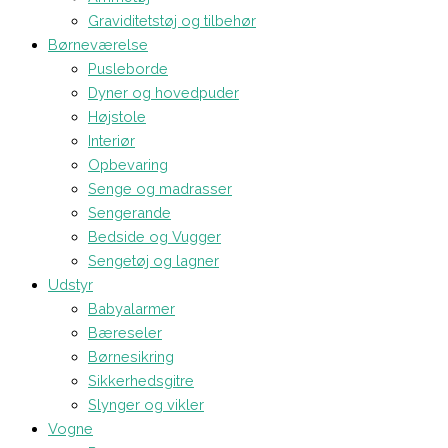
Graviditetstøj og tilbehør
Børneværelse
Pusleborde
Dyner og hovedpuder
Højstole
Interiør
Opbevaring
Senge og madrasser
Sengerande
Bedside og Vugger
Sengetøj og lagner
Udstyr
Babyalarmer
Bæreseler
Børnesikring
Sikkerhedsgitre
Slynger og vikler
Vogne