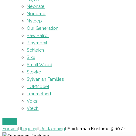
Neonate
Nonomo
Nsleep
Our Generation
Paw Patrol
Playmobil
Schleich
Siku
Small Wood
Stokke
Sylvanian Families
TOPModel
Träumeland
Voksi
Vtech
Forside
Legetøj
Udklædning
Spiderman Kostume 9-10 år