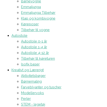
Barnevogne
Emmaljunga
Emmaljunga Tilbehør
Klap og kombivogne
Køreposer
Tilbehør til vogne
Autostole
Autostole 0-1 år
Autostole 1-4 år
Autostole 4-12 år
Tilbehør til køreturen
Isofix baser
Kreativt og Lærerigt
Aktivitetsbøger
Børnemaling
Farveblyanter og tuscher
Modellervoks
Perler
STEM - legetøj