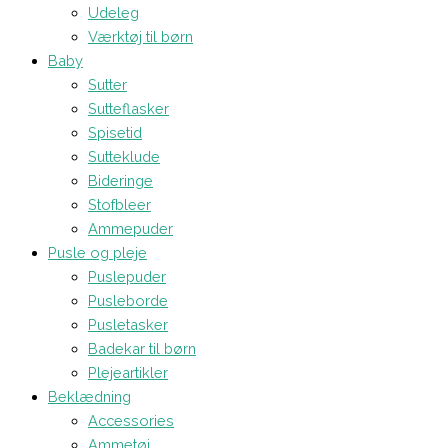
Udeleg
Værktøj til børn
Baby
Sutter
Sutteflasker
Spisetid
Sutteklude
Bideringe
Stofbleer
Ammepuder
Pusle og pleje
Puslepuder
Pusleborde
Pusletasker
Badekar til børn
Plejeartikler
Beklædning
Accessories
Ammetøj