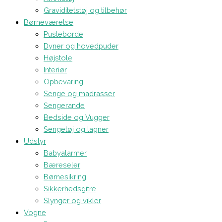
Graviditetstøj og tilbehør
Børneværelse
Pusleborde
Dyner og hovedpuder
Højstole
Interiør
Opbevaring
Senge og madrasser
Sengerande
Bedside og Vugger
Sengetøj og lagner
Udstyr
Babyalarmer
Bæreseler
Børnesikring
Sikkerhedsgitre
Slynger og vikler
Vogne