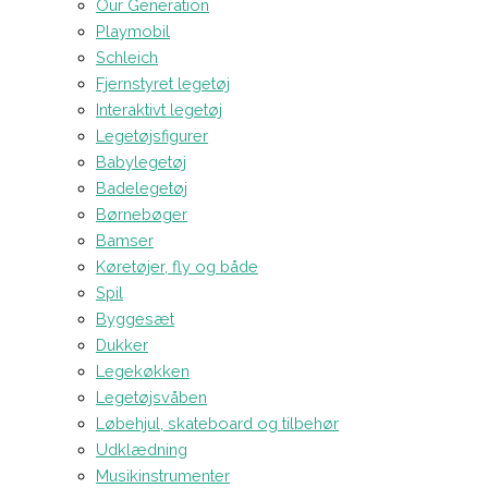
Our Generation
Playmobil
Schleich
Fjernstyret legetøj
Interaktivt legetøj
Legetøjsfigurer
Babylegetøj
Badelegetøj
Børnebøger
Bamser
Køretøjer, fly og både
Spil
Byggesæt
Dukker
Legekøkken
Legetøjsvåben
Løbehjul, skateboard og tilbehør
Udklædning
Musikinstrumenter