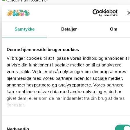
Spiderman Kostume 9-10 år
399,95
kr.
Samtykke
Detaljer
Om
Få på lager 1-3 hverdages levering
På lager:
På lager
Denne hjemmeside bruger cookies
Spiderman Kostume 9-10 år antal
Vi bruger cookies til at tilpasse vores indhold og annoncer, til
at vise dig funktioner til sociale medier og til at analysere
Læg i kurv
vores trafik. Vi deler også oplysninger om din brug af vores
Varenummer
94702
Kategorier
Legetøj
,
Udklædning
hjemmeside med vores partnere inden for sociale medier,
annonceringspartnere og analysepartnere. Vores partnere
Beskrivelse
kan kombinere disse data med andre oplysninger, du har
Spørg om produktet
givet dem, eller som de har indsamlet fra din brug af deres
Denne luksuriøse spider-man-dragt er smukt detaljeret med
tjenester.
bonussen i form af et polstret bryst og gør dig klar til alle
mulige fantastiske eventyr. Stræk dig ud og slut dig til de andre
Samtykkevalg
Avengers, når du drømmer om at slynge dig rundt i byen
Nødvendig