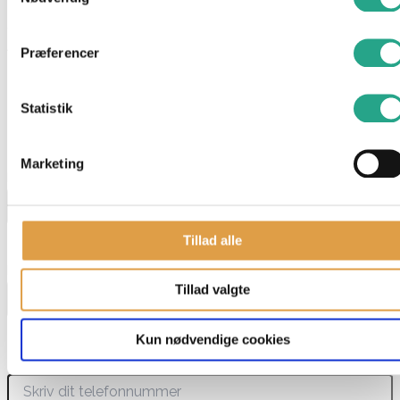
Specifikationer
Alder: 9-10 år
Præferencer
Statistik
Har du spørgsmål til denne vare?
"
*
" indikerer påkrævede felter
Marketing
Navn
*
Tillad alle
E-mail
*
Tillad valgte
Kun nødvendige cookies
Telefon