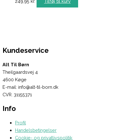
249,95
kr.
Tilføj til kurv
Kundeservice
Alt Til Børn
Theilgaardsvej 4
4600 Køge
E-mail: info@alt-til-born.dk
CVR. 31155371
Info
Profil
Handelsbetingelser
Cookie- og privatlivspolitik