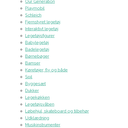
Our Generation
Playmobil
Schleich
Fjernstyret legetøj
Interaktivt legetøj
Legetøjsfigurer
Babylegetøj
Badelegetøj
Børnebøger
Bamser
Køretøjer, fly og både
Spil
Byggesæt
Dukker
Legekøkken
Legetøjsvåben
Løbehjul, skateboard og tilbehør
Udklædning
Musikinstrumenter