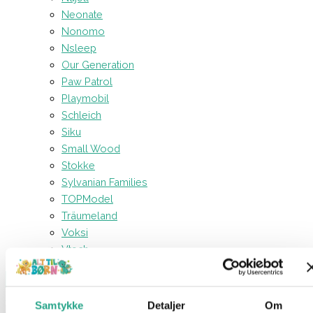
Neonate
Nonomo
Nsleep
Our Generation
Paw Patrol
Playmobil
Schleich
Siku
Small Wood
Stokke
Sylvanian Families
TOPModel
Träumeland
Voksi
Vtech
Forside
Til forsiden (skjult)
Skeletkostume til børn
Samtykke
Detaljer
Om