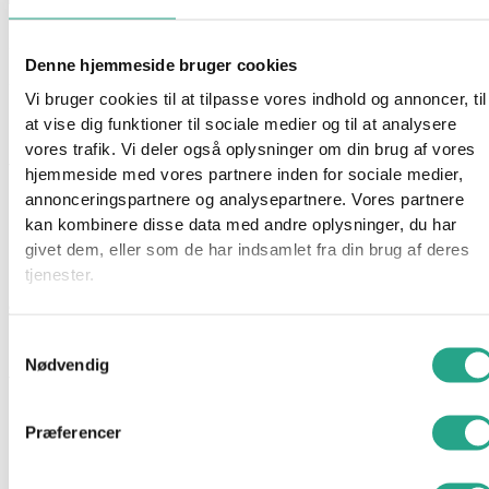
Skeletkostume til børn
Denne hjemmeside bruger cookies
199,95
kr.
Vi bruger cookies til at tilpasse vores indhold og annoncer, til
at vise dig funktioner til sociale medier og til at analysere
Ikke på lager
vores trafik. Vi deler også oplysninger om din brug af vores
Varenummer
7701
Kategori
Til forsiden (skjult)
hjemmeside med vores partnere inden for sociale medier,
annonceringspartnere og analysepartnere. Vores partnere
Beskrivelse
kan kombinere disse data med andre oplysninger, du har
Spørg om produktet
givet dem, eller som de har indsamlet fra din brug af deres
tjenester.
Klæd dig ud som et uhyggeligt og sejt skelet til halloween
eller fastelavn og skræm resten af festen! Kostumet indeholder
heldragt og maske.
Samtykkevalg
Nødvendig
Vælg størrelse
Præferencer
Har du spørgsmål til denne vare?
"
*
" indikerer påkrævede felter