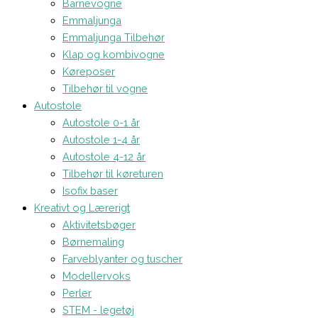
Barnevogne
Emmaljunga
Emmaljunga Tilbehør
Klap og kombivogne
Køreposer
Tilbehør til vogne
Autostole
Autostole 0-1 år
Autostole 1-4 år
Autostole 4-12 år
Tilbehør til køreturen
Isofix baser
Kreativt og Lærerigt
Aktivitetsbøger
Børnemaling
Farveblyanter og tuscher
Modellervoks
Perler
STEM - legetøj