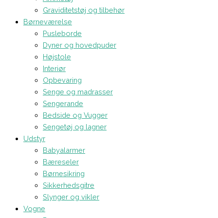
Graviditetstøj og tilbehør
Børneværelse
Pusleborde
Dyner og hovedpuder
Højstole
Interiør
Opbevaring
Senge og madrasser
Sengerande
Bedside og Vugger
Sengetøj og lagner
Udstyr
Babyalarmer
Bæreseler
Børnesikring
Sikkerhedsgitre
Slynger og vikler
Vogne