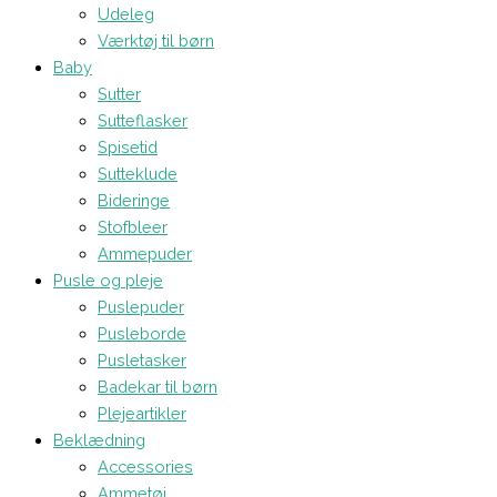
Udeleg
Værktøj til børn
Baby
Sutter
Sutteflasker
Spisetid
Sutteklude
Bideringe
Stofbleer
Ammepuder
Pusle og pleje
Puslepuder
Pusleborde
Pusletasker
Badekar til børn
Plejeartikler
Beklædning
Accessories
Ammetøj