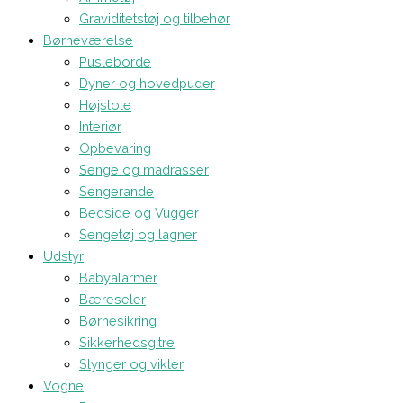
Graviditetstøj og tilbehør
Børneværelse
Pusleborde
Dyner og hovedpuder
Højstole
Interiør
Opbevaring
Senge og madrasser
Sengerande
Bedside og Vugger
Sengetøj og lagner
Udstyr
Babyalarmer
Bæreseler
Børnesikring
Sikkerhedsgitre
Slynger og vikler
Vogne