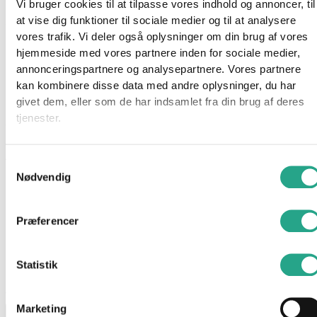
Vi bruger cookies til at tilpasse vores indhold og annoncer, til
at vise dig funktioner til sociale medier og til at analysere
Schleich Horse Club Paint Horse Foal er en detaljeret og
vores trafik. Vi deler også oplysninger om din brug af vores
håndmalet figur af et Paint-hesteføl.
hjemmeside med vores partnere inden for sociale medier,
Figuren gengiver de karakteristiske mønstre fra fødslen, som
annonceringspartnere og analysepartnere. Vores partnere
gør racen så særegen  og inviterer til fantasifuld leg og læring
kan kombinere disse data med andre oplysninger, du har
om heste og natur.
givet dem, eller som de har indsamlet fra din brug af deres
tjenester.
Specifikationer
Alder: Fra 5 år
Samtykkevalg
Nødvendig
Mål: Ca. 8,1 × 2,2 × 7,9?cm
Præferencer
Har du spørgsmål til denne vare?
"
*
" indikerer påkrævede felter
Statistik
Dette felt er skjult, når du får vist formularen
varenavn
Marketing