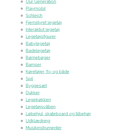
Our Generation
Playmobil
Schleich
Fjernstyret legetøj
Interaktivt legetøj
Legetøjsfigurer
Babylegetøj
Badelegetøj
Børnebøger
Bamser
Køretøjer, fly og både
Spil
Byggesæt
Dukker
Legekøkken
Legetøjsvåben
Løbehjul, skateboard og tilbehør
Udklædning
Musikinstrumenter