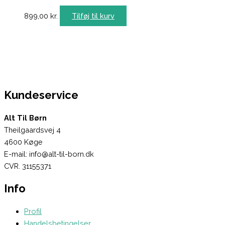
899,00
kr.
Tilføj til kurv
Kundeservice
Alt Til Børn
Theilgaardsvej 4
4600 Køge
E-mail: info@alt-til-born.dk
CVR. 31155371
Info
Profil
Handelsbetingelser