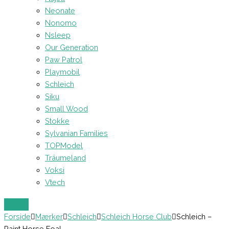
Neonate
Nonomo
Nsleep
Our Generation
Paw Patrol
Playmobil
Schleich
Siku
Small Wood
Stokke
Sylvanian Families
TOPModel
Träumeland
Voksi
Vtech
Forside
Mærker
Schleich
Schleich Horse Club
Schleich –
Paint Horse Foal