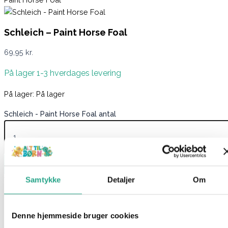
Schleich – Paint Horse Foal
69,95
kr.
På lager 1-3 hverdages levering
På lager:
På lager
Schleich - Paint Horse Foal antal
Læg i kurv
Samtykke
Detaljer
Om
Varenummer
9856320
Kategorier
Mærker
,
Schleich
,
Schleich
Horse Club
Beskrivelse
Denne hjemmeside bruger cookies
Spørg om produktet