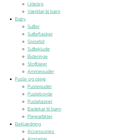
Udeleg
Værktøj til børn
Baby
Sutter
Sutteflasker
Spisetid
Sutteklude
Bideringe
Stofbleer
Ammepuder
Pusle og pleje
Puslepuder
Pusleborde
Pusletasker
Badekar til børn
Plejeartikler
Beklædning
Accessories
Ammetøj