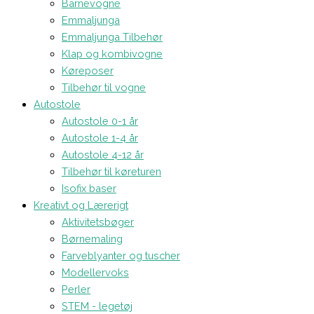
Barnevogne
Emmaljunga
Emmaljunga Tilbehør
Klap og kombivogne
Køreposer
Tilbehør til vogne
Autostole
Autostole 0-1 år
Autostole 1-4 år
Autostole 4-12 år
Tilbehør til køreturen
Isofix baser
Kreativt og Lærerigt
Aktivitetsbøger
Børnemaling
Farveblyanter og tuscher
Modellervoks
Perler
STEM - legetøj