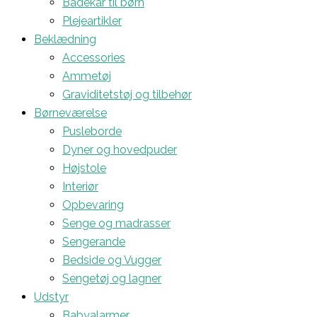
Badekar til børn
Plejeartikler
Beklædning
Accessories
Ammetøj
Graviditetstøj og tilbehør
Børneværelse
Pusleborde
Dyner og hovedpuder
Højstole
Interiør
Opbevaring
Senge og madrasser
Sengerande
Bedside og Vugger
Sengetøj og lagner
Udstyr
Babyalarmer