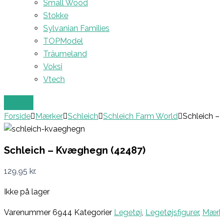
Small Wood
Stokke
Sylvanian Families
TOPModel
Träumeland
Voksi
Vtech
Forside
Mærker
Schleich
Schleich Farm World
Schleich 
Schleich – Kvæghegn (42487)
129,95
kr.
Ikke på lager
Varenummer
6944
Kategorier
Legetøj
,
Legetøjsfigurer
,
Mærk