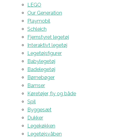
LEGO
Our Generation
Playmobil
Schleich
Fjernstyret legetøj
Interaktivt legetøj
Legetøjsfigurer
Babylegetøj
Badelegetøj
Børnebøger
Bamser
Køretøjer, fly og både
Spil
Byggesæt
Dukker
Legekøkken
Legetøjsvåben