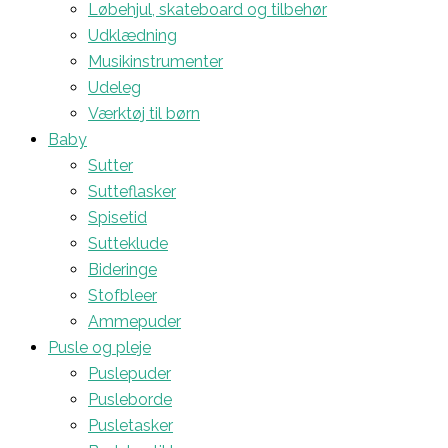
Løbehjul, skateboard og tilbehør
Udklædning
Musikinstrumenter
Udeleg
Værktøj til børn
Baby
Sutter
Sutteflasker
Spisetid
Sutteklude
Bideringe
Stofbleer
Ammepuder
Pusle og pleje
Puslepuder
Pusleborde
Pusletasker