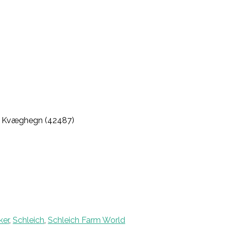
– Kvæghegn (42487)
er
,
Schleich
,
Schleich Farm World