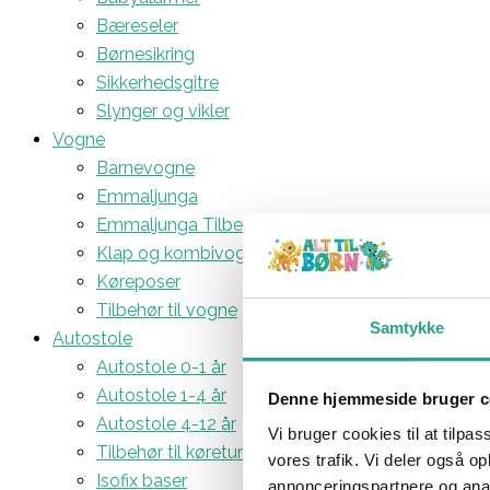
Bæreseler
Børnesikring
Sikkerhedsgitre
Slynger og vikler
Vogne
Barnevogne
Emmaljunga
Emmaljunga Tilbehør
Klap og kombivogne
Køreposer
Tilbehør til vogne
Samtykke
Autostole
Autostole 0-1 år
Autostole 1-4 år
Denne hjemmeside bruger c
Autostole 4-12 år
Vi bruger cookies til at tilpas
Tilbehør til køreturen
vores trafik. Vi deler også 
Isofix baser
annonceringspartnere og anal