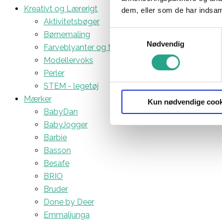
Kreativt og Lærerigt
dem, eller som de har indsaml
Aktivitetsbøger
Samtykkevalg
Børnemaling
Nødvendig
Farveblyanter og tuscher
Modellervoks
Perler
STEM - legetøj
Mærker
Kun nødvendige cook
BabyDan
BabyJogger
Barbie
Basson
Besafe
BRIO
Bruder
Done by Deer
Emmaljunga