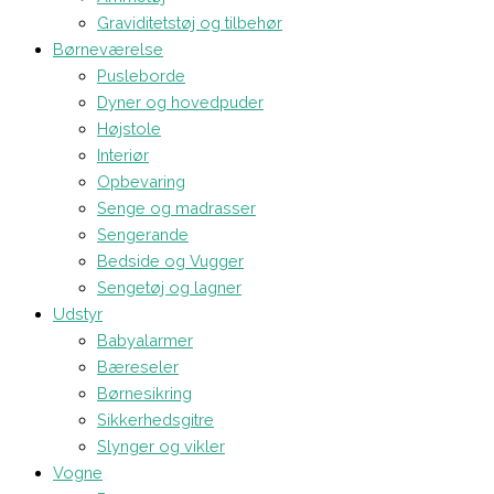
Graviditetstøj og tilbehør
Børneværelse
Pusleborde
Dyner og hovedpuder
Højstole
Interiør
Opbevaring
Senge og madrasser
Sengerande
Bedside og Vugger
Sengetøj og lagner
Udstyr
Babyalarmer
Bæreseler
Børnesikring
Sikkerhedsgitre
Slynger og vikler
Vogne