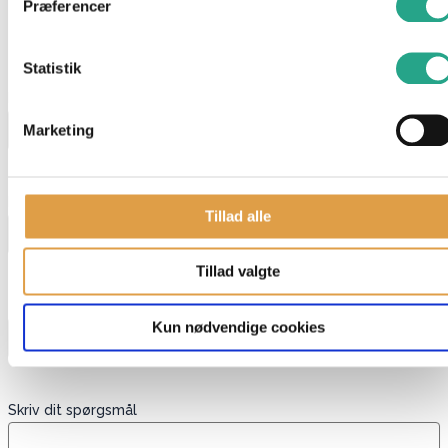
Præferencer
Har du spørgsmål til denne vare?
"
*
" indikerer påkrævede felter
Statistik
Navn
*
Marketing
E-mail
*
Tillad alle
Tillad valgte
Telefon
Kun nødvendige cookies
Skriv dit spørgsmål