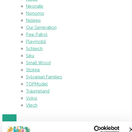
Neonate
Nonomo
Nsleep
Our Generation
Paw Patrol
Playmobil
Schleich
Siku
Small Wood
Stokke
Sylvanian Families
TOPModel
Träumeland
Voksi
Vtech
Forside
Mærker
Schleich
Schleich Horse Club
Schleich –
Knapstrupper Føl