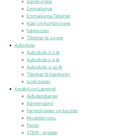
Barnevogne
Emmaljunga
Emmaljunga Tilbehør
Klap og kombivogne
Køreposer
Tilbehør til vogne
Autostole
Autostole 0-1 år
Autostole 1-4 år
Autostole 4-12 år
Tilbehør til køreturen
Isofix baser
Kreativt og Lærerigt
Aktivitetsbøger
Børnemaling
Farveblyanter og tuscher
Modellervoks
Perler
STEM - legetøj