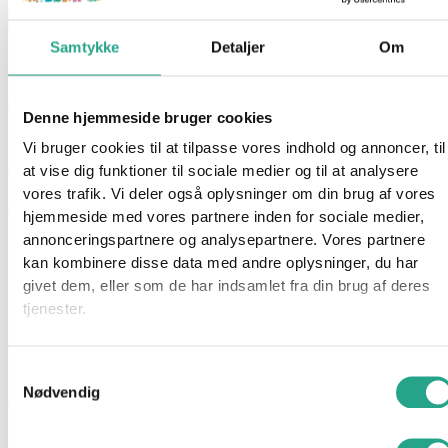
Samtykke
Detaljer
Om
Schleich – Knapstrupper Føl
59,95
kr.
Denne hjemmeside bruger cookies
Ikke på lager
Vi bruger cookies til at tilpasse vores indhold og annoncer, til
at vise dig funktioner til sociale medier og til at analysere
Varenummer
93889
Kategorier
Legetøj
,
Legetøjsfigurer
,
vores trafik. Vi deler også oplysninger om din brug af vores
Mærker
,
Schleich
,
Schleich Horse Club
hjemmeside med vores partnere inden for sociale medier,
annonceringspartnere og analysepartnere. Vores partnere
Beskrivelse
kan kombinere disse data med andre oplysninger, du har
Spørg om produktet
givet dem, eller som de har indsamlet fra din brug af deres
Før legen videre med Knapstrupper føl fra Schleich. Den søde
tjenester.
lille hest er hvid med sort prikker og har et realistisk udseende.
Samtykkevalg
Specifikationer
Nødvendig
Alder: 3 år
Mål: 8 x 6 cm