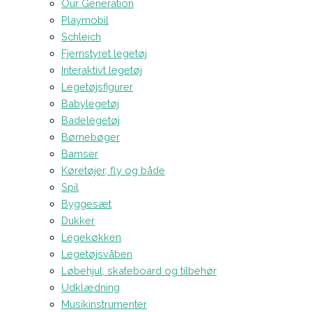
Our Generation
Playmobil
Schleich
Fjernstyret legetøj
Interaktivt legetøj
Legetøjsfigurer
Babylegetøj
Badelegetøj
Børnebøger
Bamser
Køretøjer, fly og både
Spil
Byggesæt
Dukker
Legekøkken
Legetøjsvåben
Løbehjul, skateboard og tilbehør
Udklædning
Musikinstrumenter