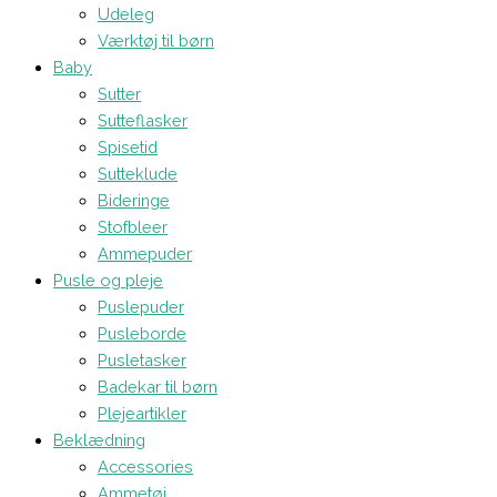
Udeleg
Værktøj til børn
Baby
Sutter
Sutteflasker
Spisetid
Sutteklude
Bideringe
Stofbleer
Ammepuder
Pusle og pleje
Puslepuder
Pusleborde
Pusletasker
Badekar til børn
Plejeartikler
Beklædning
Accessories
Ammetøj