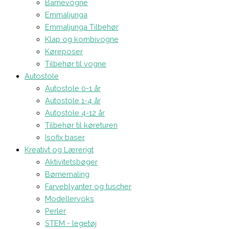
Barnevogne
Emmaljunga
Emmaljunga Tilbehør
Klap og kombivogne
Køreposer
Tilbehør til vogne
Autostole
Autostole 0-1 år
Autostole 1-4 år
Autostole 4-12 år
Tilbehør til køreturen
Isofix baser
Kreativt og Lærerigt
Aktivitetsbøger
Børnemaling
Farveblyanter og tuscher
Modellervoks
Perler
STEM - legetøj