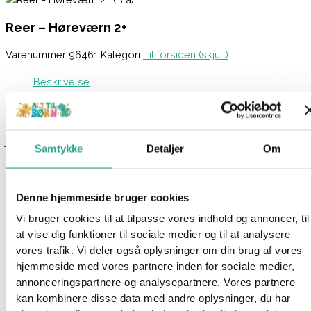
Reer – Høreværn 2+
Varenummer
96461
Kategori
Til forsiden (skjult)
Beskrivelse
Spørg om produktet
Disse blå høreværn beskytter effektivt mod støj og er
justerbare for komfort, ideelle til børn fra 2 år og lette at tage
Samtykke
Detaljer
Om
med på farten.
Justerbar størrelse, der vokser med barnet
Denne hjemmeside bruger cookies
Blødt hovedbånd for behagelig pasform uden pres
Vi bruger cookies til at tilpasse vores indhold og annoncer, til
Sammenklappeligt og let design for nem transport
at vise dig funktioner til sociale medier og til at analysere
Materialer: Hudvenlig plastik, metal og bomuld
vores trafik. Vi deler også oplysninger om din brug af vores
Støjreduktion: Høj frekvens (37 dB), mellem frekvens (26 dB),
hjemmeside med vores partnere inden for sociale medier,
lav frekvens (19 dB)
annonceringspartnere og analysepartnere. Vores partnere
Farve: Blå (fås også i pink)
kan kombinere disse data med andre oplysninger, du har