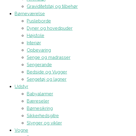
Graviditetstøj og tilbehør
Børneværelse
Pusleborde
Dyner og hovedpuder
Højstole
Interiør
Opbevaring
Senge og madrasser
Sengerande
Bedside og Vugger
Sengetøj og lagner
Udstyr
Babyalarmer
Bæreseler
Børnesikring
Sikkerhedsgitre
Slynger og vikler
Vogne