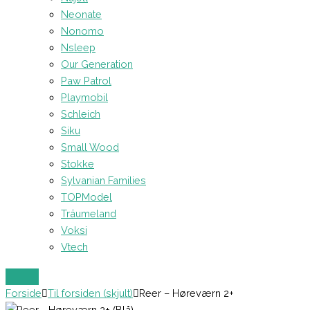
Neonate
Nonomo
Nsleep
Our Generation
Paw Patrol
Playmobil
Schleich
Siku
Small Wood
Stokke
Sylvanian Families
TOPModel
Träumeland
Voksi
Vtech
Forside
Til forsiden (skjult)
Reer – Høreværn 2+