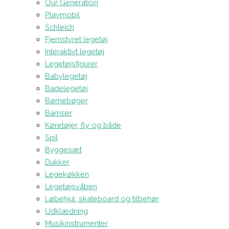
Our Generation
Playmobil
Schleich
Fjernstyret legetøj
Interaktivt legetøj
Legetøjsfigurer
Babylegetøj
Badelegetøj
Børnebøger
Bamser
Køretøjer, fly og både
Spil
Byggesæt
Dukker
Legekøkken
Legetøjsvåben
Løbehjul, skateboard og tilbehør
Udklædning
Musikinstrumenter