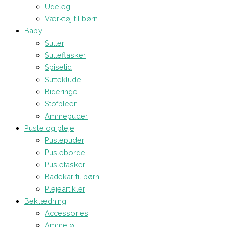
Udeleg
Værktøj til børn
Baby
Sutter
Sutteflasker
Spisetid
Sutteklude
Bideringe
Stofbleer
Ammepuder
Pusle og pleje
Puslepuder
Pusleborde
Pusletasker
Badekar til børn
Plejeartikler
Beklædning
Accessories
Ammetøj