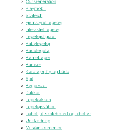
Our Generation
Playmobil
Schleich
Fjernstyret legetøj
Interaktivt legetøj
Legetøjsfigurer
Babylegetøj
Badelegetøj
Børnebøger
Bamser
Køretøjer, fly og både
Spil
Byggesæt
Dukker
Legekøkken
Legetøjsvåben
Løbehjul, skateboard og tilbehør
Udklædning
Musikinstrumenter