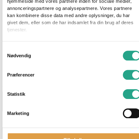
hjemmeside med vores partnere inden for sociale medier,
annonceringspartnere og analysepartnere. Vores partnere
Specifikationer
kan kombinere disse data med andre oplysninger, du har
Alder: 5 år
givet dem, eller som de har indsamlet fra din brug af deres
Indhold: 6 dele
tjenester.
OBS. IKKE EGNET TIL BØRN UNDER 3 ÅR
Samtykkevalg
Nødvendig
Har du spørgsmål til denne vare?
"
*
" indikerer påkrævede felter
Præferencer
Dette felt er skjult, når du får vist formularen
varenavn
Statistik
Marketing
Dette felt er skjult, når du får vist formularen
EAN