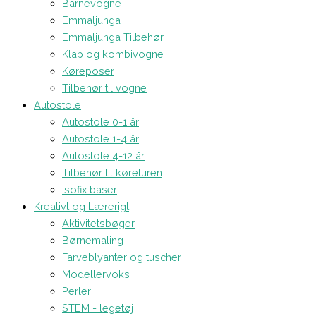
Barnevogne
Emmaljunga
Emmaljunga Tilbehør
Klap og kombivogne
Køreposer
Tilbehør til vogne
Autostole
Autostole 0-1 år
Autostole 1-4 år
Autostole 4-12 år
Tilbehør til køreturen
Isofix baser
Kreativt og Lærerigt
Aktivitetsbøger
Børnemaling
Farveblyanter og tuscher
Modellervoks
Perler
STEM - legetøj