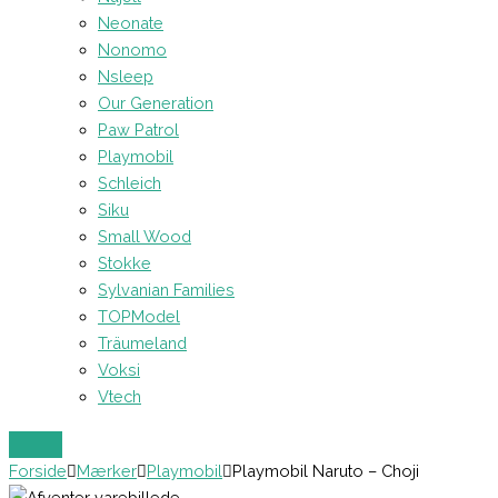
Neonate
Nonomo
Nsleep
Our Generation
Paw Patrol
Playmobil
Schleich
Siku
Small Wood
Stokke
Sylvanian Families
TOPModel
Träumeland
Voksi
Vtech
Forside
Mærker
Playmobil
Playmobil Naruto – Choji