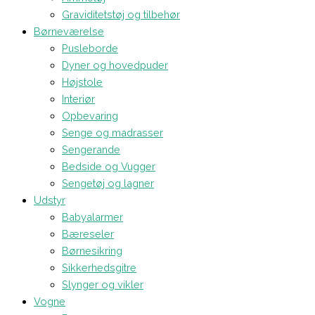
Graviditetstøj og tilbehør
Børneværelse
Pusleborde
Dyner og hovedpuder
Højstole
Interiør
Opbevaring
Senge og madrasser
Sengerande
Bedside og Vugger
Sengetøj og lagner
Udstyr
Babyalarmer
Bæreseler
Børnesikring
Sikkerhedsgitre
Slynger og vikler
Vogne