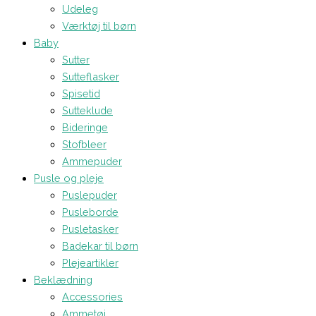
Udeleg
Værktøj til børn
Baby
Sutter
Sutteflasker
Spisetid
Sutteklude
Bideringe
Stofbleer
Ammepuder
Pusle og pleje
Puslepuder
Pusleborde
Pusletasker
Badekar til børn
Plejeartikler
Beklædning
Accessories
Ammetøj