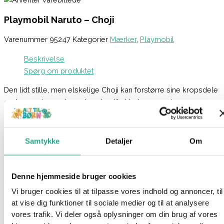
Playmobil Naruto – Choji
Varenummer
95247
Kategorier
Mærker
,
Playmobil
Beskrivelse
Spørg om produktet
Den lidt stille, men elskelige Choji kan forstørre sine kropsdele
og bruge sin vægt og størrelse til at bekæmpe sine
modstandere. Han elsker at spise og har næsten altid en snack
med.
Samtykke
Detaljer
Om
Erobr NINJA-verdenen med PLAYMOBIL NARUTO SHIPPUDEN
Choji-figursættet – hvor action, eventyr og kreativitet mødes. Få
NARUTO SHIPPUDEN Choji-figuren fra PLAYMOBIL, og oplev
Denne hjemmeside bruger cookies
fantastisk ninja-action, eller gør din samling flottere!
Vi bruger cookies til at tilpasse vores indhold og annoncer, til
PLAYMOBIL-sættet indeholder NARUTO SHIPPUDEN-figuren
at vise dig funktioner til sociale medier og til at analysere
Choji med snack, armmanchetter og hovedskjold samt en
vores trafik. Vi deler også oplysninger om din brug af vores
ståplade.