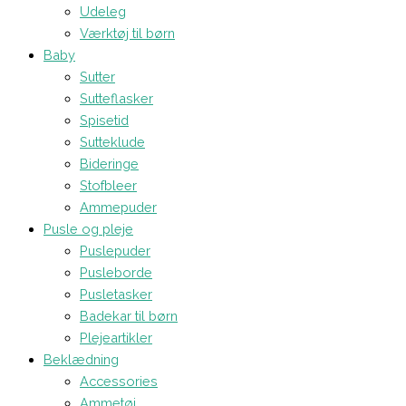
Udeleg
Værktøj til børn
Baby
Sutter
Sutteflasker
Spisetid
Sutteklude
Bideringe
Stofbleer
Ammepuder
Pusle og pleje
Puslepuder
Pusleborde
Pusletasker
Badekar til børn
Plejeartikler
Beklædning
Accessories
Ammetøj