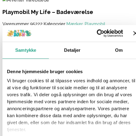
Playmobil My Life – Badeværelse
Varenummer
95222
Kategorier
Mærker
,
Playmobil
Beskrivelse
Spørg om produktet
Samtykke
Detaljer
Om
Sjov i badeoasen: PLAYMOBIL-badeværelse af bæredygtigt
materiale med to PLAYMOBIL-figurer, bruser, badekar og
masser af tilbehør til detaljerede rollespil.
Denne hjemmeside bruger cookies
Vi bruger cookies til at tilpasse vores indhold og annoncer, til
at vise dig funktioner til sociale medier og til at analysere
Det moderne badeværelse er et ægte wellness-paradis. Med
vores trafik. Vi deler også oplysninger om din brug af vores
fritstående badekar, brusekabine, håndvask og masser af
hjemmeside med vores partnere inden for sociale medier,
badeværelsestilbehør. Til den individuelle udvidelse af det nye
annonceringspartnere og analysepartnere. Vores partnere
hus med vinterstue. Kan kombineres perfekt med de andre
kan kombinere disse data med andre oplysninger, du har
Living House-sæt fra PLAYMOBIL.
givet dem, eller som de har indsamlet fra din brug af deres
tjenester.
Specifikationer