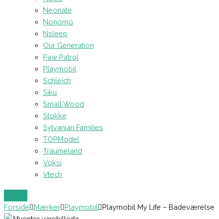
Neonate
Nonomo
Nsleep
Our Generation
Paw Patrol
Playmobil
Schleich
Siku
Small Wood
Stokke
Sylvanian Families
TOPModel
Träumeland
Voksi
Vtech
Forside
Mærker
Playmobil
Playmobil My Life – Badeværelse