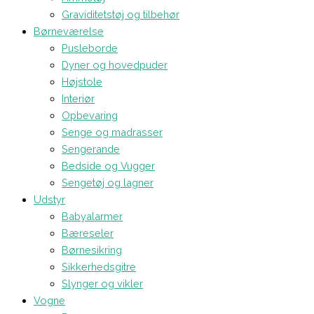
Graviditetstøj og tilbehør
Børneværelse
Pusleborde
Dyner og hovedpuder
Højstole
Interiør
Opbevaring
Senge og madrasser
Sengerande
Bedside og Vugger
Sengetøj og lagner
Udstyr
Babyalarmer
Bæreseler
Børnesikring
Sikkerhedsgitre
Slynger og vikler
Vogne