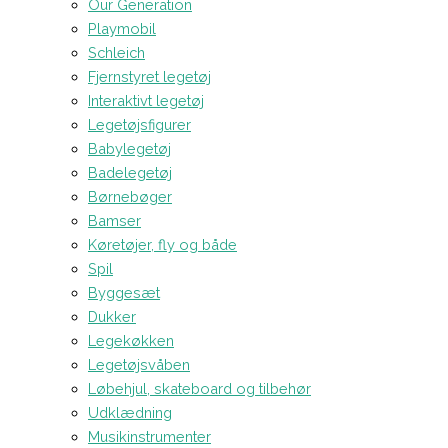
Our Generation
Playmobil
Schleich
Fjernstyret legetøj
Interaktivt legetøj
Legetøjsfigurer
Babylegetøj
Badelegetøj
Børnebøger
Bamser
Køretøjer, fly og både
Spil
Byggesæt
Dukker
Legekøkken
Legetøjsvåben
Løbehjul, skateboard og tilbehør
Udklædning
Musikinstrumenter