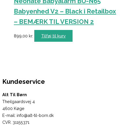
Neonate Babyalarm BU-N65
Babyenhed V2 – Black i Retailbox
– BEMÆRK TIL VERSION 2
899,00
kr.
Tilføj til kurv
Kundeservice
Alt Til Børn
Theilgaardsvej 4
4600 Køge
E-mail: info@alt-til-born.dk
CVR. 31155371