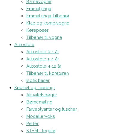
Barnevogne
Emmaljunga
Emmaljunga Tilbehør
Klap og kombivogne
Køreposer
Tilbehør til vogne
Autostole
Autostole 0-1 år
Autostole 1-4 år
Autostole 4-12 år
Tilbehør til køreturen
Isofix baser
Kreativt og Lærerigt
Aktivitetsbøger
Børnemaling
Farveblyanter og tuscher
Modellervoks
Perler
STEM - legetøj