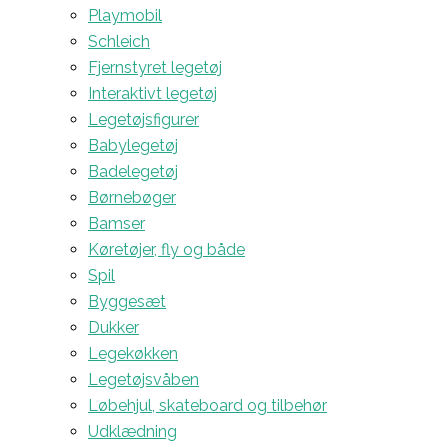
Playmobil
Schleich
Fjernstyret legetøj
Interaktivt legetøj
Legetøjsfigurer
Babylegetøj
Badelegetøj
Børnebøger
Bamser
Køretøjer, fly og både
Spil
Byggesæt
Dukker
Legekøkken
Legetøjsvåben
Løbehjul, skateboard og tilbehør
Udklædning