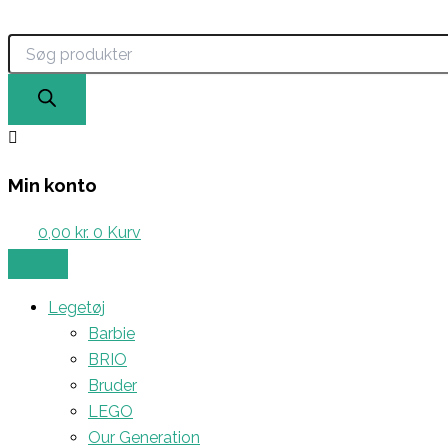
Products
Gå
search
til
indholdet
Min konto
0,00
kr.
0
Kurv
Legetøj
Barbie
BRIO
Bruder
LEGO
Our Generation