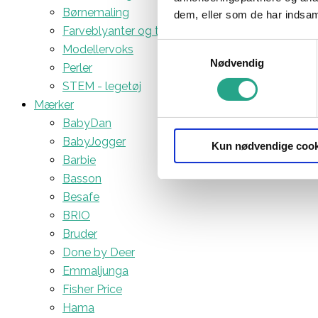
Børnemaling
dem, eller som de har indsaml
Farveblyanter og tuscher
Samtykkevalg
Modellervoks
Nødvendig
Perler
STEM - legetøj
Mærker
BabyDan
BabyJogger
Kun nødvendige cook
Barbie
Basson
Besafe
BRIO
Bruder
Done by Deer
Emmaljunga
Fisher Price
Hama