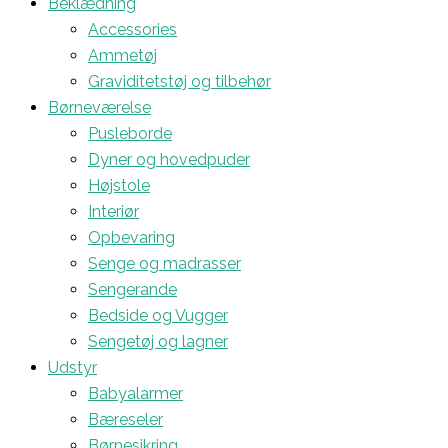
Beklædning
Accessories
Ammetøj
Graviditetstøj og tilbehør
Børneværelse
Pusleborde
Dyner og hovedpuder
Højstole
Interiør
Opbevaring
Senge og madrasser
Sengerande
Bedside og Vugger
Sengetøj og lagner
Udstyr
Babyalarmer
Bæreseler
Børnesikring