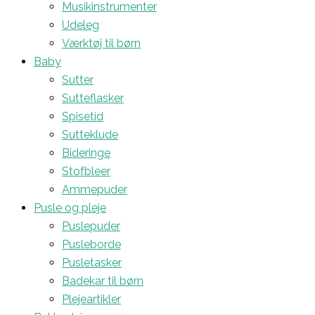
Musikinstrumenter
Udeleg
Værktøj til børn
Baby
Sutter
Sutteflasker
Spisetid
Sutteklude
Bideringe
Stofbleer
Ammepuder
Pusle og pleje
Puslepuder
Pusleborde
Pusletasker
Badekar til børn
Plejeartikler