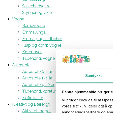
Sikkerhedsgitre
Slynger og vikler
Vogne
Barnevogne
Emmaljunga
Emmaljunga Tilbehør
Klap og kombivogne
Køreposer
Tilbehør til vogne
Autostole
Autostole 0-1 år
Samtykke
Autostole 1-4 år
Autostole 4-12 år
Tilbehør til køreturen
Denne hjemmeside bruger c
Isofix baser
Vi bruger cookies til at tilpas
Kreativt og Lærerigt
vores trafik. Vi deler også 
Aktivitetsbøger
annonceringspartnere og anal