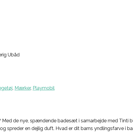
verig Ubåd
egetøj
,
Mærker
,
Playmobil
? Med de nye, spændende badesæt i samarbejde med Tinti bli
 og spreder en dejlig duft. Hvad er dit barns yndlingsfarve i 