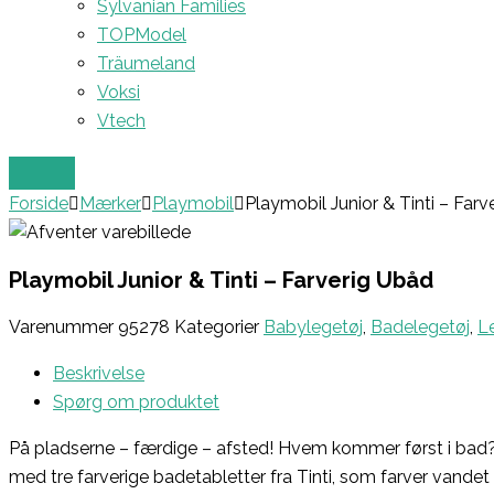
Sylvanian Families
TOPModel
Träumeland
Voksi
Vtech
Forside
Mærker
Playmobil
Playmobil Junior & Tinti – Far
Playmobil Junior & Tinti – Farverig Ubåd
Varenummer
95278
Kategorier
Babylegetøj
,
Badelegetøj
,
L
Beskrivelse
Spørg om produktet
På pladserne – færdige – afsted! Hvem kommer først i bad
med tre farverige badetabletter fra Tinti, som farver vandet