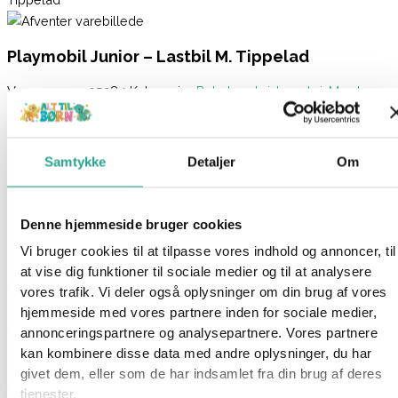
Playmobil Junior – Lastbil M. Tippelad
Varenummer
95284
Kategorier
Babylegetøj
,
Legetøj
,
Mærker
,
Playmobil
Beskrivelse
Samtykke
Detaljer
Om
Spørg om produktet
Byggeklodserne kan transporteres sammen med
byggearbejderen (kvinde). Med vippefunktion.
Denne hjemmeside bruger cookies
Vi bruger cookies til at tilpasse vores indhold og annoncer, til
Den flittige byggearbejder arbejder igen i dag. Der er mange
at vise dig funktioner til sociale medier og til at analysere
sten, der skal transporteres væk. Men det er naturligvis ikke
vores trafik. Vi deler også oplysninger om din brug af vores
noget problem for den flittige arbejder. Hun læsser hurtigt
hjemmeside med vores partnere inden for sociale medier,
stenene op i tipvognen og kører afsted.
annonceringspartnere og analysepartnere. Vores partnere
kan kombinere disse data med andre oplysninger, du har
Lastbilens lad kan vippes. De farverige og afrundede legesæt
givet dem, eller som de har indsamlet fra din brug af deres
fra Playmobil er velegnede til børn fra 1 1/2 år. Med deres
tjenester.