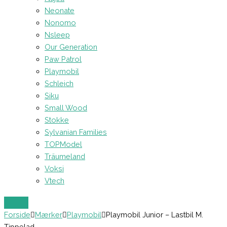
Neonate
Nonomo
Nsleep
Our Generation
Paw Patrol
Playmobil
Schleich
Siku
Small Wood
Stokke
Sylvanian Families
TOPModel
Träumeland
Voksi
Vtech
Forside
Mærker
Playmobil
Playmobil Junior – Lastbil M.
Tippelad