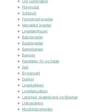
Our Generation
Playmobil
Schleich
Fjernstyret legetøj
Interaktivt legetøj
Legetøjsfigurer
Babylegetøj
Badelegetøj
Børnebøger
Bamser
Køretøjer, fly og både
Spil
Byggesæt
Dukker
Legekøkken
Legetøjsvåben
Løbehjul, skateboard og tilbehør
Udklædning
Musikinstrumenter