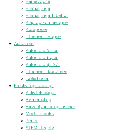
Barnevogne
Emmaljunga
Emmaljunga Tilbehør
Klap og kombivogne
Køreposer
Tilbehør til vogne
Autostole
Autostole 0-1 år
Autostole 1-4 år
Autostole 4-12 år
Tilbehør til køreturen
Isofix baser
Kreativt og Lærerigt
Aktivitetsbøger
Børnemaling
Farveblyanter og tuscher
Modellervoks
Perler
STEM - legetøj