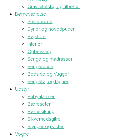
Graviditetstøj og tilbehør
Børneværelse
Pusleborde
Dyner og hovedpuder
Højstole
Interiør
Opbevaring
Senge og madrasser
Sengerande
Bedside og Vugger
Sengetøj og lagner
Udstyr
Babyalarmer
Bæreseler
Børnesikring
Sikkerhedsgitre
Slynger og vikler
Vogne