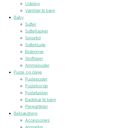
Udeleg
Værktøj til børn
Baby
Sutter
Sutteflasker
Spisetid
Sutteklude
Bideringe
Stofbleer
Ammepuder
Pusle og pleje
Puslepuder
Pusleborde
Pusletasker
Badekar til børn
Plejeartikler
Beklædning
Accessories
Ammetøj