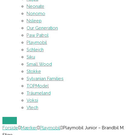
Neonate
Nonomo
Nsleep
Our Generation
Paw Patrol
Playmobil
Schleich
Siku
Small Wood
Stokke
Sylvanian Families
TOPModel
Träumeland
Voksi
Vtech
Forside
Mærker
Playmobil
Playmobil Junior – Brandbil M.
Stige