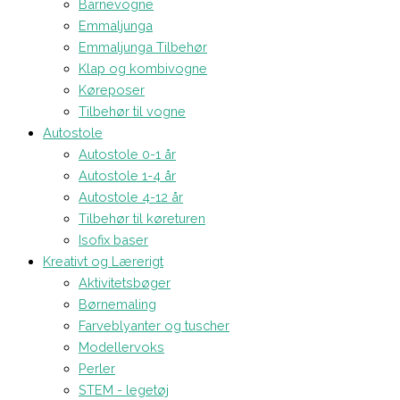
Barnevogne
Emmaljunga
Emmaljunga Tilbehør
Klap og kombivogne
Køreposer
Tilbehør til vogne
Autostole
Autostole 0-1 år
Autostole 1-4 år
Autostole 4-12 år
Tilbehør til køreturen
Isofix baser
Kreativt og Lærerigt
Aktivitetsbøger
Børnemaling
Farveblyanter og tuscher
Modellervoks
Perler
STEM - legetøj