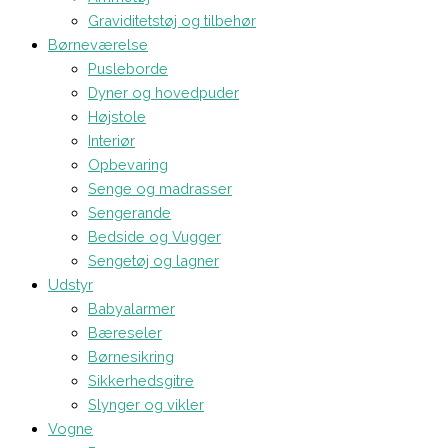
Graviditetstøj og tilbehør
Børneværelse
Pusleborde
Dyner og hovedpuder
Højstole
Interiør
Opbevaring
Senge og madrasser
Sengerande
Bedside og Vugger
Sengetøj og lagner
Udstyr
Babyalarmer
Bæreseler
Børnesikring
Sikkerhedsgitre
Slynger og vikler
Vogne