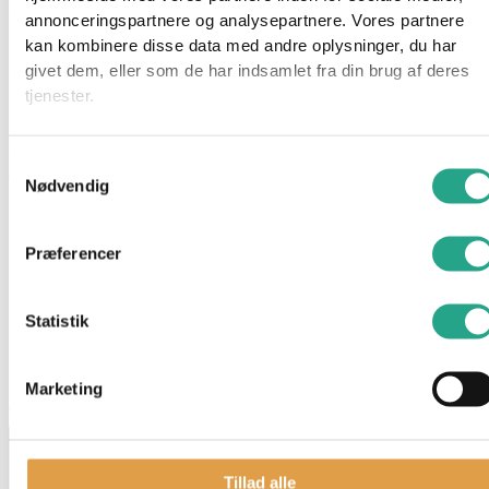
finmotorik, mens de har det sjovt. Alle produkterne er
annonceringspartnere og analysepartnere. Vores partnere
hygiejniske, nemme at rengøre, farveægte og indeholder ingen
kan kombinere disse data med andre oplysninger, du har
små dele, der kan sluges – den ideelle gave til små
givet dem, eller som de har indsamlet fra din brug af deres
opdagelsesrejsende.
tjenester.
Specifikat
ioner
Samtykkevalg
Alder: 1 år
Nødvendig
Indhold: 2 dele
Figurer: 1 brandmand; Dyr: ingen; Tilbehør: 1 brandbil
Præferencer
Har du spørgsmål til denne vare?
Statistik
"
*
" indikerer påkrævede felter
Dette felt er skjult, når du får vist formularen
Marketing
varenavn
Tillad alle