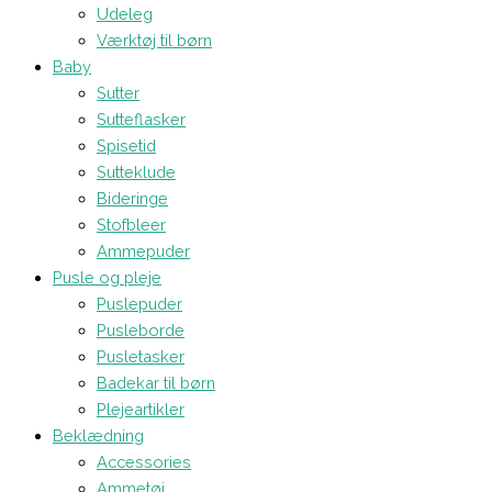
Udeleg
Værktøj til børn
Baby
Sutter
Sutteflasker
Spisetid
Sutteklude
Bideringe
Stofbleer
Ammepuder
Pusle og pleje
Puslepuder
Pusleborde
Pusletasker
Badekar til børn
Plejeartikler
Beklædning
Accessories
Ammetøj