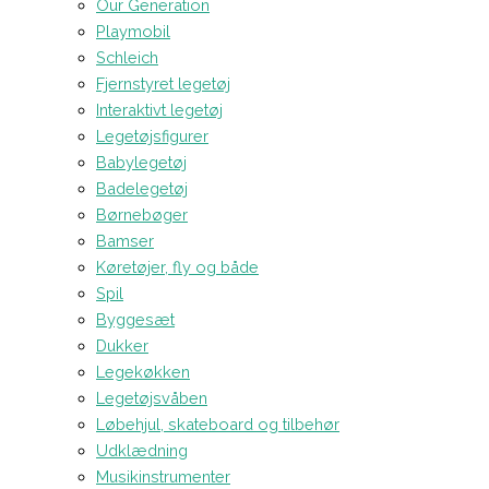
Our Generation
Playmobil
Schleich
Fjernstyret legetøj
Interaktivt legetøj
Legetøjsfigurer
Babylegetøj
Badelegetøj
Børnebøger
Bamser
Køretøjer, fly og både
Spil
Byggesæt
Dukker
Legekøkken
Legetøjsvåben
Løbehjul, skateboard og tilbehør
Udklædning
Musikinstrumenter