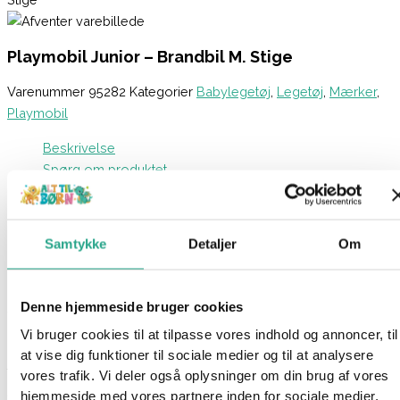
Playmobil Junior – Brandbil M. Stige
Varenummer
95282
Kategorier
Babylegetøj
,
Legetøj
,
Mærker
,
Playmobil
Beskrivelse
Spørg om produktet
Brand! Hop ind i brandbilen og skynd dig afsted for at slukke
ilden hurtigt!
Samtykke
Detaljer
Om
Der er brand, og du skal handle hurtigt! Kør med fuld fart i din
brandbil til stedet. Når du ankommer, kan du justere og dreje
Denne hjemmeside bruger cookies
stigen, så du når alle steder! Flot arbejde… Branden er slukket!
Vi bruger cookies til at tilpasse vores indhold og annoncer, til
PLAYMOBIL 1.2.3-serien er kendt for sine skarpe farver, runde
at vise dig funktioner til sociale medier og til at analysere
former og forskellige legeaktiviteter. Disse multifunktionelle og
vores trafik. Vi deler også oplysninger om din brug af vores
sikre sæt hjælper børn med at lære og udvikle deres
hjemmeside med vores partnere inden for sociale medier,