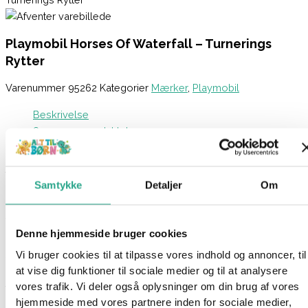
Playmobil Horses Of Waterfall – Turnerings
Rytter
Varenummer
95262
Kategorier
Mærker
,
Playmobil
Beskrivelse
Spørg om produktet
Rid med ind i nye Waterfall-eventyr med PLAYMOBIL-
turneringsrytteren, der er fremstillet af bæredygtigt materiale.
Samtykke
Detaljer
Om
Indeholder en PLAYMOBIL-figur, en hest og sødt ekstra tilbehør.
Turneringsrytteren forbereder sig til det store hesteshow! Hun
Denne hjemmeside bruger cookies
og hendes hannoveranervallak har trænet i ugevis til denne
særlige dag – og i dag kan holdet vise hele Waterfall-regionen,
Vi bruger cookies til at tilpasse vores indhold og annoncer, til
at vise dig funktioner til sociale medier og til at analysere
hvad de kan! Til sidst er hun meget stolt af vallakken, der får
vores trafik. Vi deler også oplysninger om din brug af vores
tildelt et af de farverige æresbånd.
hjemmeside med vores partnere inden for sociale medier,