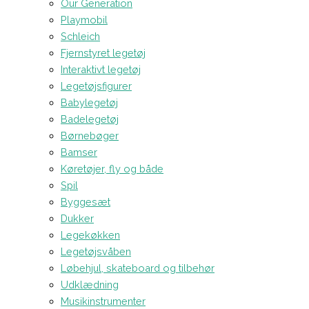
Our Generation
Playmobil
Schleich
Fjernstyret legetøj
Interaktivt legetøj
Legetøjsfigurer
Babylegetøj
Badelegetøj
Børnebøger
Bamser
Køretøjer, fly og både
Spil
Byggesæt
Dukker
Legekøkken
Legetøjsvåben
Løbehjul, skateboard og tilbehør
Udklædning
Musikinstrumenter