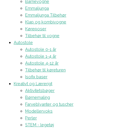
Barnevogne
Emmaljunga
Emmaljunga Tilbehør
Klap og kombivogne
Køreposer
Tilbehør til vogne
Autostole
Autostole 0-1 år
Autostole 1-4 år
Autostole 4-12 år
Tilbehør til køreturen
Isofix baser
Kreativt og Lærerigt
Aktivitetsbøger
Børnemaling
Farveblyanter og tuscher
Modellervoks
Perler
STEM - legetøj