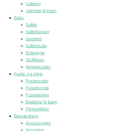
Udeleg
Værktøj til børn
Baby
Sutter
Sutteflasker
Spisetid
Sutteklude
Bideringe
Stofbleer
Ammepuder
Pusle og pleje
Puslepuder
Pusleborde
Pusletasker
Badekar til børn
Plejeartikler
Beklædning
Accessories
Ammetøj