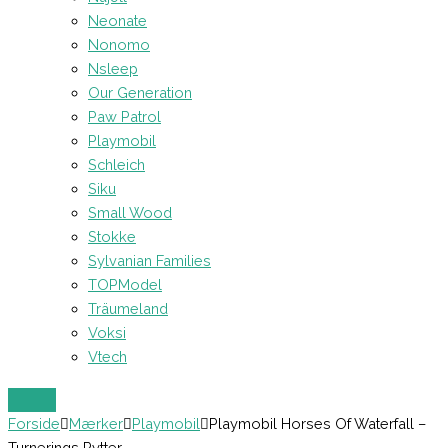
Neonate
Nonomo
Nsleep
Our Generation
Paw Patrol
Playmobil
Schleich
Siku
Small Wood
Stokke
Sylvanian Families
TOPModel
Träumeland
Voksi
Vtech
Forside
Mærker
Playmobil
Playmobil Horses Of Waterfall –
Turnerings Rytter