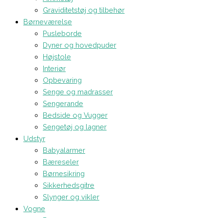
Graviditetstøj og tilbehør
Børneværelse
Pusleborde
Dyner og hovedpuder
Højstole
Interiør
Opbevaring
Senge og madrasser
Sengerande
Bedside og Vugger
Sengetøj og lagner
Udstyr
Babyalarmer
Bæreseler
Børnesikring
Sikkerhedsgitre
Slynger og vikler
Vogne