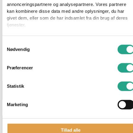
annonceringspartnere og analysepartnere. Vores partnere
Specifikationer
kan kombinere disse data med andre oplysninger, du har
Alder: 4 år
givet dem, eller som de har indsamlet fra din brug af deres
Indhold: 19 dele
tjenester.
OBS. IKKE EGNET TIL BØRN UNDER 3 ÅR
Samtykkevalg
Har du spørgsmål til denne vare?
Nødvendig
"
*
" indikerer påkrævede felter
Præferencer
Dette felt er skjult, når du får vist formularen
varenavn
Statistik
Dette felt er skjult, når du får vist formularen
Marketing
EAN
Tillad alle