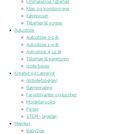
Emmaljunga Tilbehør
Klap og kombivogne
Køreposer
Tilbehør til vogne
Autostole
Autostole 0-1 år
Autostole 1-4 år
Autostole 4-12 år
Tilbehør til køreturen
Isofix baser
Kreativt og Lærerigt
Aktivitetsbøger
Børnemaling
Farveblyanter og tuscher
Modellervoks
Perler
STEM - legetøj
Mærker
BabyDan