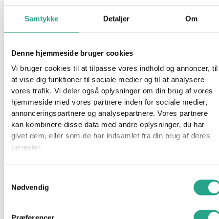
Playmobil – Figurer Piger (Serie 26)
Samtykke
Detaljer
Om
Varenummer
95241
Kategorier
Mærker
,
Playmobil
Beskrivelse
Denne hjemmeside bruger cookies
Spørg om produktet
Vi bruger cookies til at tilpasse vores indhold og annoncer, til
12 overraskelsesposer med PLAYMOBIL-figurer i separate
at vise dig funktioner til sociale medier og til at analysere
dele! Til at sætte sammen, samle eller blande hoveder,
vores trafik. Vi deler også oplysninger om din brug af vores
kroppe, ben og meget andet tilbehør! Tag alt fra hinanden –
hjemmeside med vores partnere inden for sociale medier,
kombiner på en anden måde – masser af sjov, hver dag!
annonceringspartnere og analysepartnere. Vores partnere
kan kombinere disse data med andre oplysninger, du har
givet dem, eller som de har indsamlet fra din brug af deres
Få mulighed for uendelig kombinationsleg med de alsidige
tjenester.
PLAYMOBIL-figurer! De varierede PLAYMOBIL-figurer i
enkeltdele kan hver dag sættes sammen på nye måder.
Samtykkevalg
Hoveder, kroppe, ben, tilbehør  byt, bland og kombiner på ny.
Nødvendig
I overraskelsesposerne i serie 25 er der også denne gang
mange spændende figurer. Åbn poserne med det samme, og
Præferencer