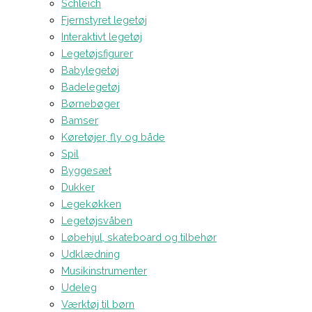
Schleich
Fjernstyret legetøj
Interaktivt legetøj
Legetøjsfigurer
Babylegetøj
Badelegetøj
Børnebøger
Bamser
Køretøjer, fly og både
Spil
Byggesæt
Dukker
Legekøkken
Legetøjsvåben
Løbehjul, skateboard og tilbehør
Udklædning
Musikinstrumenter
Udeleg
Værktøj til børn