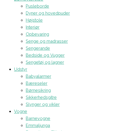
Pusleborde
Dyner og hovedpuder
Højstole
Interiør
Opbevaring
Senge og madrasser
Sengerande
Bedside og Vugger
Sengetøj og lagner
Udstyr
Babyalarmer
Bæreseler
Børnesikring
Sikkerhedsgitre
Slynger og vikler
Vogne
Barnevogne
Emmaljunga