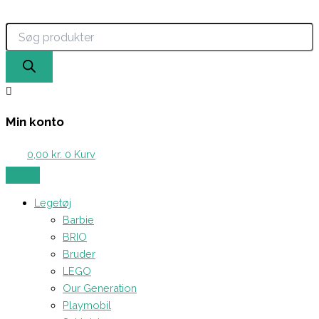
Products
Gå
search
til
indholdet
Min konto
0,00
kr.
0
Kurv
Legetøj
Barbie
BRIO
Bruder
LEGO
Our Generation
Playmobil