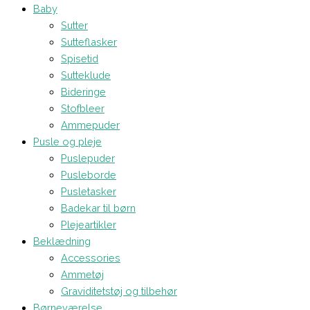
Baby
Sutter
Sutteflasker
Spisetid
Sutteklude
Bideringe
Stofbleer
Ammepuder
Pusle og pleje
Puslepuder
Pusleborde
Pusletasker
Badekar til børn
Plejeartikler
Beklædning
Accessories
Ammetøj
Graviditetstøj og tilbehør
Børneværelse