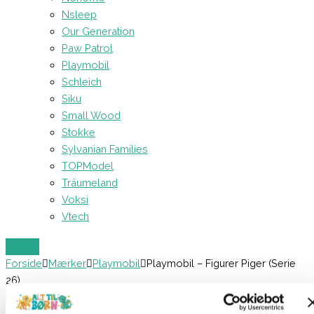
Nsleep
Our Generation
Paw Patrol
Playmobil
Schleich
Siku
Small Wood
Stokke
Sylvanian Families
TOPModel
Träumeland
Voksi
Vtech
Forside
Mærker
Playmobil
Playmobil – Figurer Piger (Serie
26)