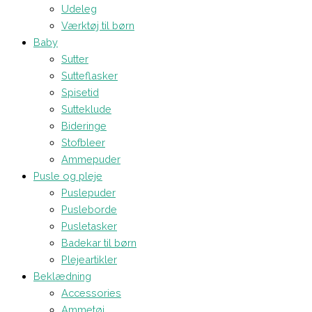
Udeleg
Værktøj til børn
Baby
Sutter
Sutteflasker
Spisetid
Sutteklude
Bideringe
Stofbleer
Ammepuder
Pusle og pleje
Puslepuder
Pusleborde
Pusletasker
Badekar til børn
Plejeartikler
Beklædning
Accessories
Ammetøj