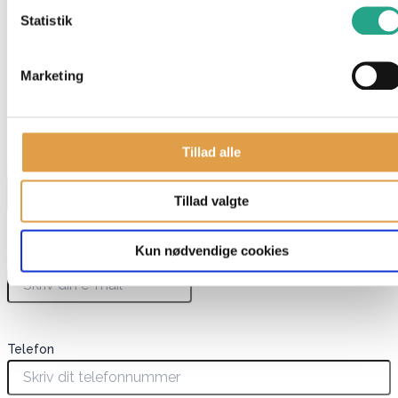
Indhold 14 dele
Statistik
OBS. IKKE EGNET TIL BØRN UNDER 3 ÅR
Marketing
Har du spørgsmål til denne vare?
"
*
" indikerer påkrævede felter
Tillad alle
Navn
*
Tillad valgte
Kun nødvendige cookies
E-mail
*
Telefon