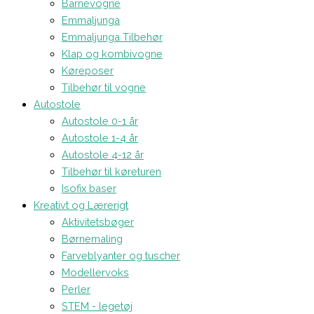
Barnevogne
Emmaljunga
Emmaljunga Tilbehør
Klap og kombivogne
Køreposer
Tilbehør til vogne
Autostole
Autostole 0-1 år
Autostole 1-4 år
Autostole 4-12 år
Tilbehør til køreturen
Isofix baser
Kreativt og Lærerigt
Aktivitetsbøger
Børnemaling
Farveblyanter og tuscher
Modellervoks
Perler
STEM - legetøj