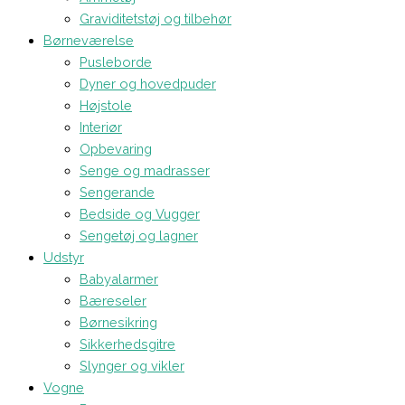
Graviditetstøj og tilbehør
Børneværelse
Pusleborde
Dyner og hovedpuder
Højstole
Interiør
Opbevaring
Senge og madrasser
Sengerande
Bedside og Vugger
Sengetøj og lagner
Udstyr
Babyalarmer
Bæreseler
Børnesikring
Sikkerhedsgitre
Slynger og vikler
Vogne