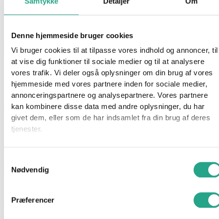
Samtykke
Detaljer
Om
Playmobil Asterix – Tragicomix Og Panacea
Denne hjemmeside bruger cookies
Varenummer
95233
Kategorier
Mærker
,
Playmobil
Vi bruger cookies til at tilpasse vores indhold og annoncer, til
at vise dig funktioner til sociale medier og til at analysere
Beskrivelse
vores trafik. Vi deler også oplysninger om din brug af vores
Spørg om produktet
hjemmeside med vores partnere inden for sociale medier,
annonceringspartnere og analysepartnere. Vores partnere
Mød den charmerende Panacea og hendes forlovede
kan kombinere disse data med andre oplysninger, du har
Tragicomix fra tegneserien “Asterix Legionæren”, og begiv jer
givet dem, eller som de har indsamlet fra din brug af deres
ud på spændende eventyr. Panacea er let genkendelig med sit
tjenester.
lange blonde hår, en hvid nederdel, blå bluse og øreringe.
Obelix er håbløst forelsket i hende, men Panaceas hjerte
Samtykkevalg
tilhører kun Tragicomix. Med kærligt udformede figurer bringer
Nødvendig
PLAYMOBIL det vidunderlige Asterix-univers ind i legerummet.
Præferencer
Specifikationer
Alder: 5 år