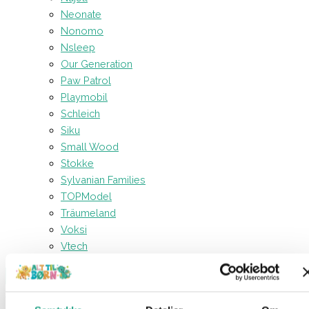
Neonate
Nonomo
Nsleep
Our Generation
Paw Patrol
Playmobil
Schleich
Siku
Small Wood
Stokke
Sylvanian Families
TOPModel
Träumeland
Voksi
Vtech
Forside
Mærker
Playmobil
Playmobil Asterix – Tragicomix
Og Panacea