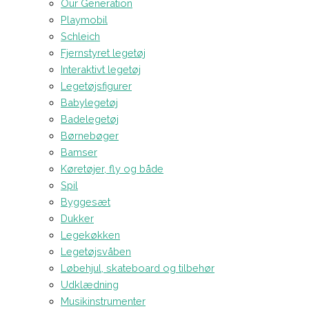
Our Generation
Playmobil
Schleich
Fjernstyret legetøj
Interaktivt legetøj
Legetøjsfigurer
Babylegetøj
Badelegetøj
Børnebøger
Bamser
Køretøjer, fly og både
Spil
Byggesæt
Dukker
Legekøkken
Legetøjsvåben
Løbehjul, skateboard og tilbehør
Udklædning
Musikinstrumenter