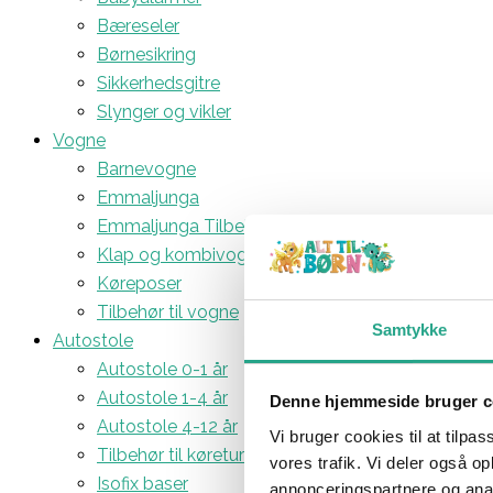
Bæreseler
Børnesikring
Sikkerhedsgitre
Slynger og vikler
Vogne
Barnevogne
Emmaljunga
Emmaljunga Tilbehør
Klap og kombivogne
Køreposer
Tilbehør til vogne
Samtykke
Autostole
Autostole 0-1 år
Autostole 1-4 år
Denne hjemmeside bruger c
Autostole 4-12 år
Vi bruger cookies til at tilpas
Tilbehør til køreturen
vores trafik. Vi deler også 
Isofix baser
annonceringspartnere og anal