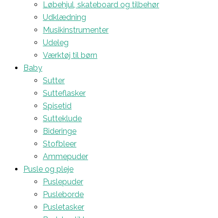
Løbehjul, skateboard og tilbehør
Udklædning
Musikinstrumenter
Udeleg
Værktøj til børn
Baby
Sutter
Sutteflasker
Spisetid
Sutteklude
Bideringe
Stofbleer
Ammepuder
Pusle og pleje
Puslepuder
Pusleborde
Pusletasker