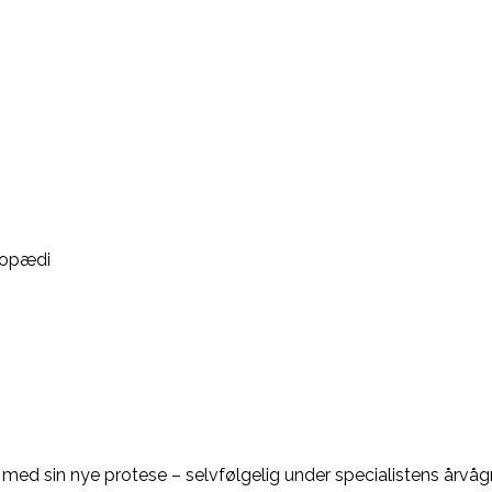
topædi
 med sin nye protese – selvfølgelig under specialistens årvågn