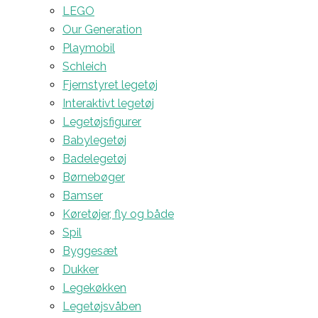
LEGO
Our Generation
Playmobil
Schleich
Fjernstyret legetøj
Interaktivt legetøj
Legetøjsfigurer
Babylegetøj
Badelegetøj
Børnebøger
Bamser
Køretøjer, fly og både
Spil
Byggesæt
Dukker
Legekøkken
Legetøjsvåben