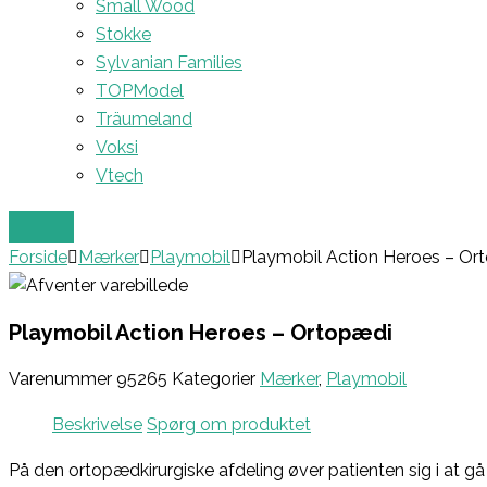
Small Wood
Stokke
Sylvanian Families
TOPModel
Träumeland
Voksi
Vtech
Forside
Mærker
Playmobil
Playmobil Action Heroes – Or
Playmobil Action Heroes – Ortopædi
Varenummer
95265
Kategorier
Mærker
,
Playmobil
Beskrivelse
Spørg om produktet
På den ortopædkirurgiske afdeling øver patienten sig i at gå