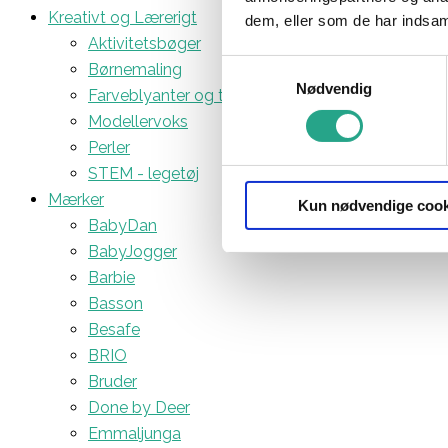
Kreativt og Lærerigt
dem, eller som de har indsaml
Aktivitetsbøger
Samtykkevalg
Børnemaling
Nødvendig
Farveblyanter og tuscher
Modellervoks
Perler
STEM - legetøj
Mærker
Kun nødvendige cook
BabyDan
BabyJogger
Barbie
Basson
Besafe
BRIO
Bruder
Done by Deer
Emmaljunga