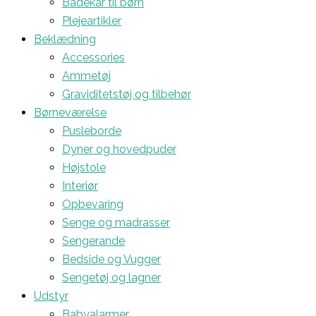
Badekar til børn
Plejeartikler
Beklædning
Accessories
Ammetøj
Graviditetstøj og tilbehør
Børneværelse
Pusleborde
Dyner og hovedpuder
Højstole
Interiør
Opbevaring
Senge og madrasser
Sengerande
Bedside og Vugger
Sengetøj og lagner
Udstyr
Babyalarmer