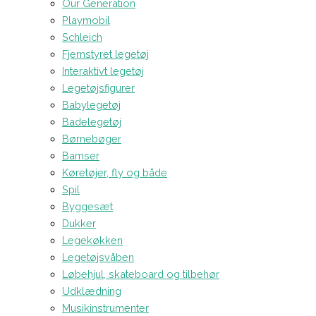
Our Generation
Playmobil
Schleich
Fjernstyret legetøj
Interaktivt legetøj
Legetøjsfigurer
Babylegetøj
Badelegetøj
Børnebøger
Bamser
Køretøjer, fly og både
Spil
Byggesæt
Dukker
Legekøkken
Legetøjsvåben
Løbehjul, skateboard og tilbehør
Udklædning
Musikinstrumenter