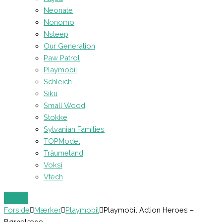
Neonate
Nonomo
Nsleep
Our Generation
Paw Patrol
Playmobil
Schleich
Siku
Small Wood
Stokke
Sylvanian Families
TOPModel
Träumeland
Voksi
Vtech
Forside
Mærker
Playmobil
Playmobil Action Heroes –
Børnelæge