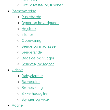
Graviditetstøj og tilbehør
Børneværelse
Pusleborde
Dyner og hovedpuder
Højstole
Interiør
Opbevaring
Senge og madrasser
Sengerande
Bedside og Vugger
Sengetøj og lagner
Udstyr
Babyalarmer
Bæreseler
Børnesikring
Sikkerhedsgitre
Slynger og vikler
Vogne