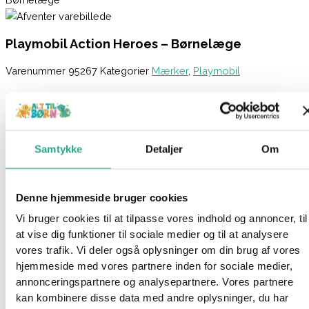
Playmobil Action Heroes – Børnelæge
Varenummer
95267
Kategorier
Mærker
,
Playmobil
Beskrivelse
Spørg om produktet
Børnene føler sig straks bedre tilpas hos børnelægen. En kær
Samtykke
Detaljer
Om
bamse sørger for selskab under undersøgelserne. Sættet
indeholder en briks, en sjov højdemåler med dyr, forskellige
bandager til udskiftning og aftagelige plastre. Det kan
Denne hjemmeside bruger cookies
kombineres perfekt med andre hospitalssæt fra PLAYMOBIL.
Vi bruger cookies til at tilpasse vores indhold og annoncer, til
at vise dig funktioner til sociale medier og til at analysere
Action Heroes Hospitalsverden fra Playmobil inviterer børn til at
vores trafik. Vi deler også oplysninger om din brug af vores
udforske lægers moderne hverdag. Ved at håndtere emner
hjemmeside med vores partnere inden for sociale medier,
som omsorg, pleje og sygdom lærer børn gennem leg
annonceringspartnere og analysepartnere. Vores partnere
sociale færdigheder og kan mindske deres angst.
kan kombinere disse data med andre oplysninger, du har