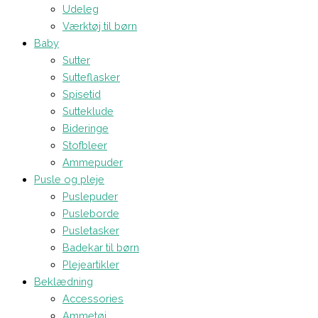
Udeleg
Værktøj til børn
Baby
Sutter
Sutteflasker
Spisetid
Sutteklude
Bideringe
Stofbleer
Ammepuder
Pusle og pleje
Puslepuder
Pusleborde
Pusletasker
Badekar til børn
Plejeartikler
Beklædning
Accessories
Ammetøj