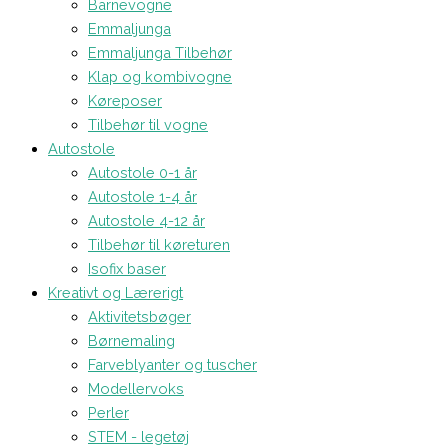
Barnevogne
Emmaljunga
Emmaljunga Tilbehør
Klap og kombivogne
Køreposer
Tilbehør til vogne
Autostole
Autostole 0-1 år
Autostole 1-4 år
Autostole 4-12 år
Tilbehør til køreturen
Isofix baser
Kreativt og Lærerigt
Aktivitetsbøger
Børnemaling
Farveblyanter og tuscher
Modellervoks
Perler
STEM - legetøj