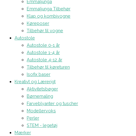
Emmaljunga
Emmaljunga Tilbehør
Klap og kombivogne
Køreposer
Tilbehør til vogne
Autostole
Autostole 0-1 år
Autostole 1-4 år
Autostole 4-12 år
Tilbehør til køreturen
Isofix baser
Kreativt og Lærerigt
Aktivitetsbøger
Børnemaling
Farveblyanter og tuscher
Modellervoks
Perler
STEM - legetøj
Mærker