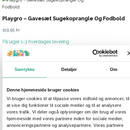
Playgro – Gavesæt Sugekoprangle Og Fodbold
159,95
kr.
På lager 1-3 hverdages levering
På lager:
På lager
Playgro - Gavesæt Sugekoprangle Og Fodbold antal
Samtykke
Detaljer
Om
Denne hjemmeside bruger cookies
Læg i kurv
Vi bruger cookies til at tilpasse vores indhold og annoncer, til
Varenummer
98178
Kategorier
Babylegetøj
,
Legetøj
at vise dig funktioner til sociale medier og til at analysere
vores trafik. Vi deler også oplysninger om din brug af vores
Beskrivelse
hjemmeside med vores partnere inden for sociale medier,
Spørg om produktet
annonceringspartnere og analysepartnere. Vores partnere