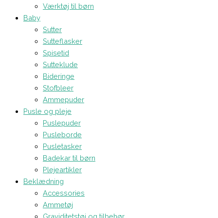
Værktøj til børn
Baby
Sutter
Sutteflasker
Spisetid
Sutteklude
Bideringe
Stofbleer
Ammepuder
Pusle og pleje
Puslepuder
Pusleborde
Pusletasker
Badekar til børn
Plejeartikler
Beklædning
Accessories
Ammetøj
Graviditetstøj og tilbehør