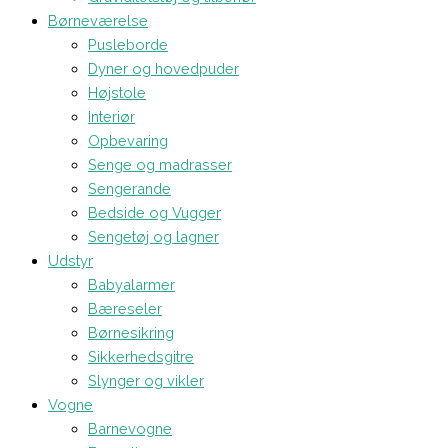
Børneværelse
Pusleborde
Dyner og hovedpuder
Højstole
Interiør
Opbevaring
Senge og madrasser
Sengerande
Bedside og Vugger
Sengetøj og lagner
Udstyr
Babyalarmer
Bæreseler
Børnesikring
Sikkerhedsgitre
Slynger og vikler
Vogne
Barnevogne