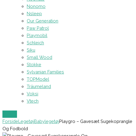
Nonomo
Nsleep
Our Generation
Paw Patrol
Playmobil
Schleich
Siku
Small Wood
Stokke
Sylvanian Families
TOPModel
Träumeland
Voksi
Vtech
Forside
Legetøj
Babylegetøj
Playgro – Gavesæt Sugekoprangle
Og Fodbold