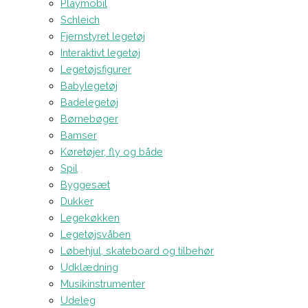
Playmobil
Schleich
Fjernstyret legetøj
Interaktivt legetøj
Legetøjsfigurer
Babylegetøj
Badelegetøj
Børnebøger
Bamser
Køretøjer, fly og både
Spil
Byggesæt
Dukker
Legekøkken
Legetøjsvåben
Løbehjul, skateboard og tilbehør
Udklædning
Musikinstrumenter
Udeleg