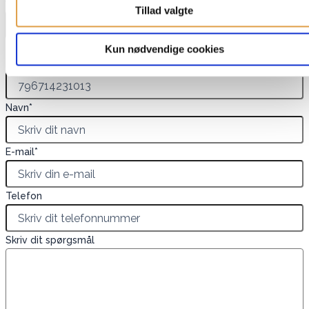
varenavn
Tillad valgte
Dette felt er skjult, når du får vist formularen
Kun nødvendige cookies
EAN
Navn
*
E-mail
*
Telefon
Skriv dit spørgsmål