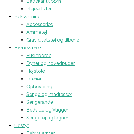
Badekar til børn
Plejeartikler
Beklædning
Accessories
Ammetøj
Graviditetstøj og tilbehør
Børneværelse
Pusleborde
Dyner og hovedpuder
Højstole
Interiør
Opbevaring
Senge og madrasser
Sengerande
Bedside og Vugger
Sengetøj og lagner
Udstyr
Babyalarmer