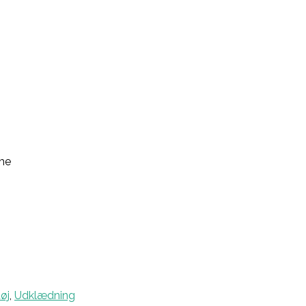
me
øj
,
Udklædning