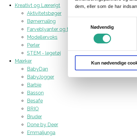
Kreativt og Lærerigt
dem, eller som de har indsaml
Aktivitetsbøger
Samtykkevalg
Børnemaling
Nødvendig
Farveblyanter og tuscher
Modellervoks
Perler
STEM - legetøj
Mærker
Kun nødvendige cook
BabyDan
BabyJogger
Barbie
Basson
Besafe
BRIO
Bruder
Done by Deer
Emmaljunga