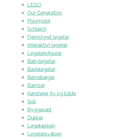
LEGO
Our Generation
Playmobil
Schleich
Fjernstyret legetøj
Interaktivt legetøj
Legetøjsfigurer
Babylegetøj
Badelegetøj
Børnebøger
Bamser
Køretøjer, fly og både
Spil
Byggesæt
Dukker
Legekøkken
Legetøjsvåben