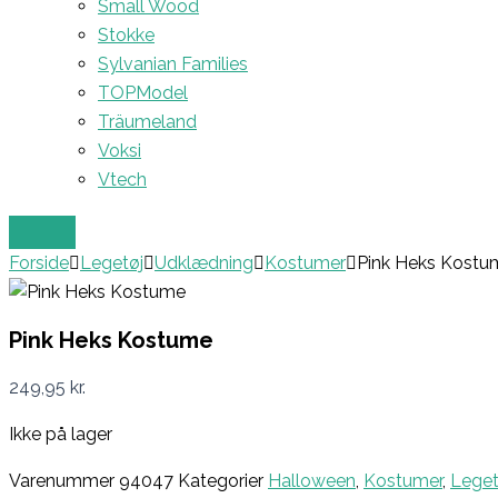
Small Wood
Stokke
Sylvanian Families
TOPModel
Träumeland
Voksi
Vtech
Forside
Legetøj
Udklædning
Kostumer
Pink Heks Kostu
Pink Heks Kostume
249,95
kr.
Ikke på lager
Varenummer
94047
Kategorier
Halloween
,
Kostumer
,
Leget