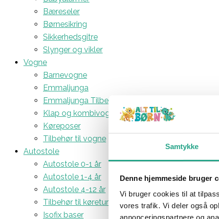
Bæreseler
Børnesikring
Sikkerhedsgitre
Slynger og vikler
Vogne
Barnevogne
Emmaljunga
Emmaljunga Tilbehør
Klap og kombivogne
Køreposer
Tilbehør til vogne
Samtykke
Autostole
Autostole 0-1 år
Autostole 1-4 år
Denne hjemmeside bruger c
Autostole 4-12 år
Vi bruger cookies til at tilpas
Tilbehør til køreturen
vores trafik. Vi deler også 
Isofix baser
annonceringspartnere og anal