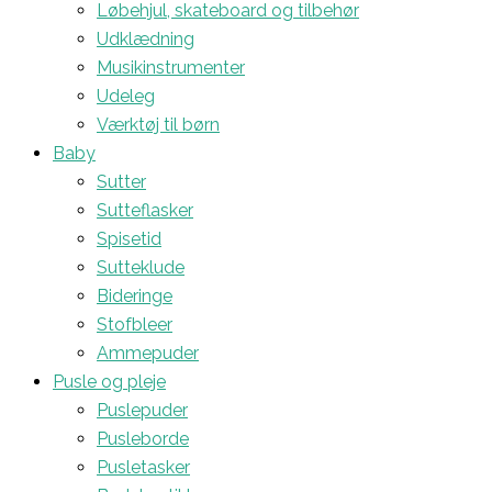
Løbehjul, skateboard og tilbehør
Udklædning
Musikinstrumenter
Udeleg
Værktøj til børn
Baby
Sutter
Sutteflasker
Spisetid
Sutteklude
Bideringe
Stofbleer
Ammepuder
Pusle og pleje
Puslepuder
Pusleborde
Pusletasker