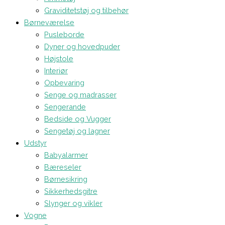
Graviditetstøj og tilbehør
Børneværelse
Pusleborde
Dyner og hovedpuder
Højstole
Interiør
Opbevaring
Senge og madrasser
Sengerande
Bedside og Vugger
Sengetøj og lagner
Udstyr
Babyalarmer
Bæreseler
Børnesikring
Sikkerhedsgitre
Slynger og vikler
Vogne