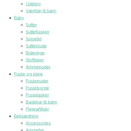
Udeleg
Værktøj til børn
Baby
Sutter
Sutteflasker
Spisetid
Sutteklude
Bideringe
Stofbleer
Ammepuder
Pusle og pleje
Puslepuder
Pusleborde
Pusletasker
Badekar til børn
Plejeartikler
Beklædning
Accessories
Ammetøj