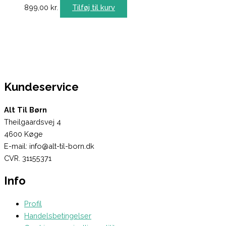
899,00
kr.
Tilføj til kurv
Kundeservice
Alt Til Børn
Theilgaardsvej 4
4600 Køge
E-mail: info@alt-til-born.dk
CVR. 31155371
Info
Profil
Handelsbetingelser