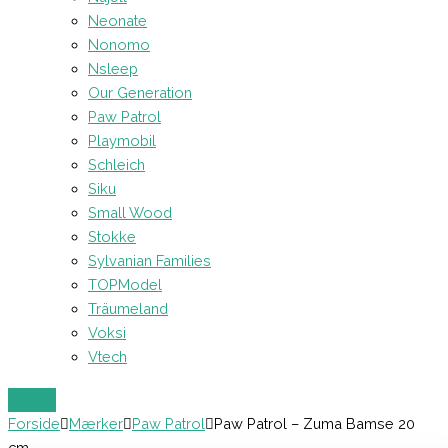
Neonate
Nonomo
Nsleep
Our Generation
Paw Patrol
Playmobil
Schleich
Siku
Small Wood
Stokke
Sylvanian Families
TOPModel
Träumeland
Voksi
Vtech
Forside
Mærker
Paw Patrol
Paw Patrol – Zuma Bamse 20
cm.