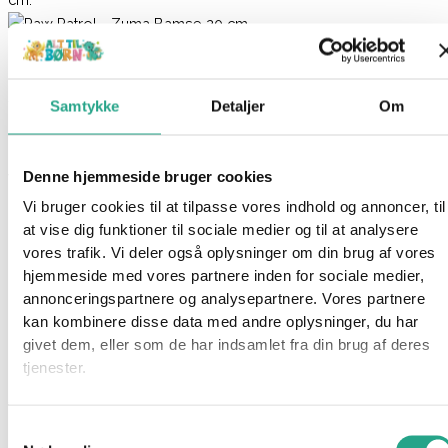
Paw Patrol – Zuma Bamse 20 cm.
149,95
kr.
Samtykke
Detaljer
Om
Ikke på lager
Denne hjemmeside bruger cookies
Varenummer
96823
Kategorier
Mærker
,
Paw Patrol
Vi bruger cookies til at tilpasse vores indhold og annoncer, til
Beskrivelse
at vise dig funktioner til sociale medier og til at analysere
Spørg om produktet
vores trafik. Vi deler også oplysninger om din brug af vores
hjemmeside med vores partnere inden for sociale medier,
Denne søde PAW Patrol bamse på 20 cm har blød pels og et
annonceringspartnere og analysepartnere. Vores partnere
udtryksfuldt ansigt, der bringer den elskede karakter til live. Tag
kan kombinere disse data med andre oplysninger, du har
med Zuma på uendelige, PAWsome eventyr og oplev masser
givet dem, eller som de har indsamlet fra din brug af deres
af sjov og spænding!
tjenester.
Specifikationer
Mål: 20 cm.
Samtykkevalg