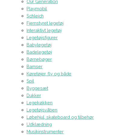
Our Generation
Playmobil
Schleich
Fjernstyret legetøj
Interaktivt legetøj
Legetøjsfigurer
Babylegetøj
Badelegetøj
Børnebøger
Bamser
Køretøjer, fly og både
Spil
Byggesæt
Dukker
Legekøkken
Legetøjsvåben
Løbehjul, skateboard og tilbehør
Udklædning
Musikinstrumenter