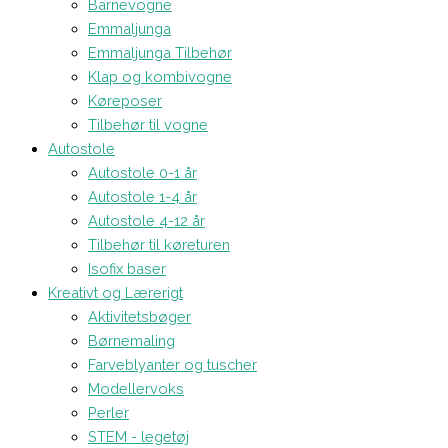
Barnevogne
Emmaljunga
Emmaljunga Tilbehør
Klap og kombivogne
Køreposer
Tilbehør til vogne
Autostole
Autostole 0-1 år
Autostole 1-4 år
Autostole 4-12 år
Tilbehør til køreturen
Isofix baser
Kreativt og Lærerigt
Aktivitetsbøger
Børnemaling
Farveblyanter og tuscher
Modellervoks
Perler
STEM - legetøj