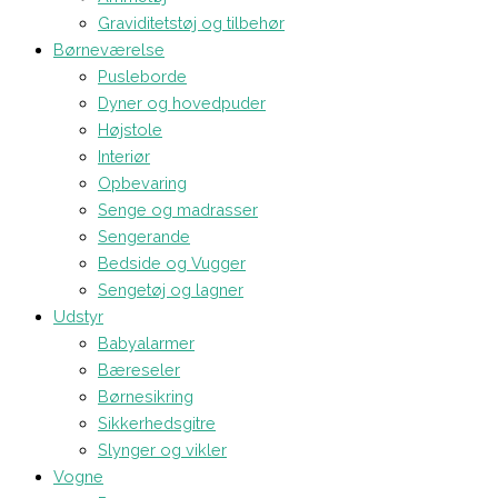
Graviditetstøj og tilbehør
Børneværelse
Pusleborde
Dyner og hovedpuder
Højstole
Interiør
Opbevaring
Senge og madrasser
Sengerande
Bedside og Vugger
Sengetøj og lagner
Udstyr
Babyalarmer
Bæreseler
Børnesikring
Sikkerhedsgitre
Slynger og vikler
Vogne