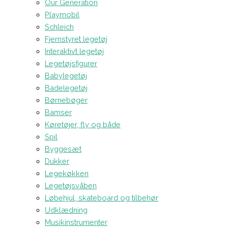
Our Generation
Playmobil
Schleich
Fjernstyret legetøj
Interaktivt legetøj
Legetøjsfigurer
Babylegetøj
Badelegetøj
Børnebøger
Bamser
Køretøjer, fly og både
Spil
Byggesæt
Dukker
Legekøkken
Legetøjsvåben
Løbehjul, skateboard og tilbehør
Udklædning
Musikinstrumenter