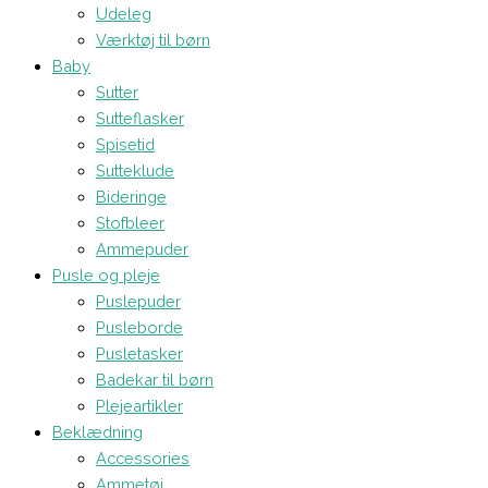
Udeleg
Værktøj til børn
Baby
Sutter
Sutteflasker
Spisetid
Sutteklude
Bideringe
Stofbleer
Ammepuder
Pusle og pleje
Puslepuder
Pusleborde
Pusletasker
Badekar til børn
Plejeartikler
Beklædning
Accessories
Ammetøj