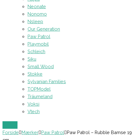
Neonate
Nonomo
Nsleep
Our Generation
Paw Patrol
Playmobil
Schleich
Siku
Small Wood
Stokke
Sylvanian Families
TOPModel
Träumeland
Voksi
Vtech
Forside
Mærker
Paw Patrol
Paw Patrol – Rubble Bamse 19
cm.