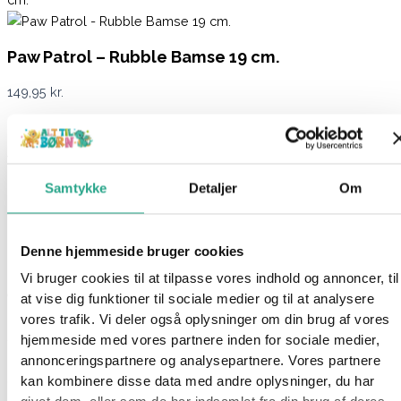
Paw Patrol – Rubble Bamse 19 cm.
149,95
kr.
Ikke på lager
Varenummer
96825
Kategorier
Mærker
,
Paw Patrol
Samtykke
Detaljer
Om
Beskrivelse
Spørg om produktet
Rescue Wheels Basic Plys 19 cm Rubble fra Paw Patrol er et
Denne hjemmeside bruger cookies
must-have for alle små fans. Denne bamse er mere end bare
Vi bruger cookies til at tilpasse vores indhold og annoncer, til
en legetøjsfigur  den er en trofast ven, der gør eventyrene
at vise dig funktioner til sociale medier og til at analysere
levende i dit barns leg. Med Rubble ved din side er sjove og
vores trafik. Vi deler også oplysninger om din brug af vores
spændende oplevelser lige om hjørnet!
hjemmeside med vores partnere inden for sociale medier,
annonceringspartnere og analysepartnere. Vores partnere
Specifikationer
kan kombinere disse data med andre oplysninger, du har
Mål: 19 cm.