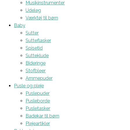
Musikinstrumenter
Udeleg
Værktøj til børn
Baby
Sutter
Sutteflasker
Spisetid
Sutteklude
Bideringe
Stofbleer
Ammepuder
Pusle og pleje
Puslepuder
Pusleborde
Pusletasker
Badekar til børn
Plejeartikler