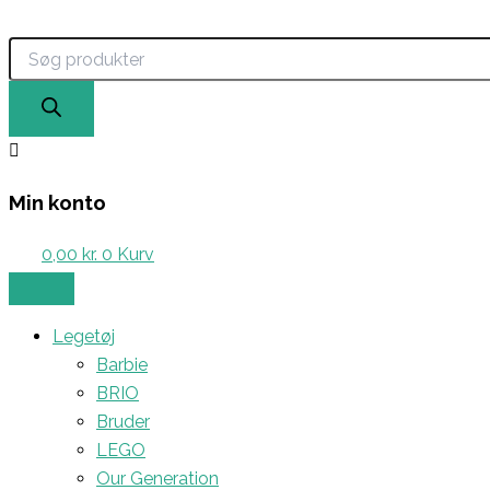
Products
Paw
Gå
search
Patrol
til
Rescue
indholdet
Wheels
7-
pack
antal
Min konto
0,00
kr.
0
Kurv
Legetøj
Barbie
BRIO
Bruder
LEGO
Our Generation