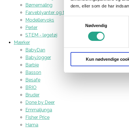
Børnemaling
dem, eller som de har indsaml
Farveblyanter og tuscher
Samtykkevalg
Modellervoks
Nødvendig
Perler
STEM - legetøj
Mærker
BabyDan
BabyJogger
Kun nødvendige cook
Barbie
Basson
Besafe
BRIO
Bruder
Done by Deer
Emmaljunga
Fisher Price
Hama