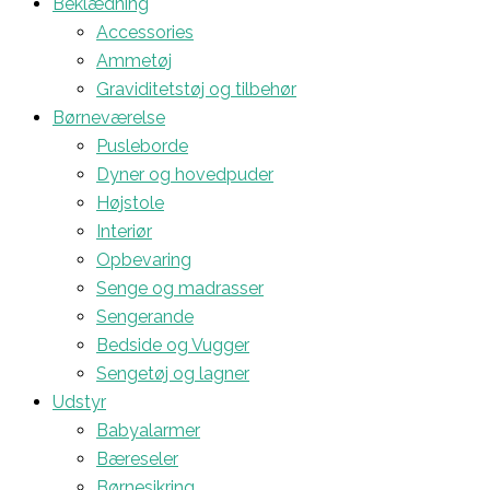
Beklædning
Accessories
Ammetøj
Graviditetstøj og tilbehør
Børneværelse
Pusleborde
Dyner og hovedpuder
Højstole
Interiør
Opbevaring
Senge og madrasser
Sengerande
Bedside og Vugger
Sengetøj og lagner
Udstyr
Babyalarmer
Bæreseler
Børnesikring