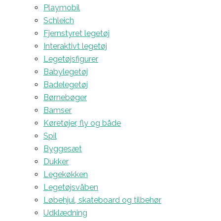
Playmobil
Schleich
Fjernstyret legetøj
Interaktivt legetøj
Legetøjsfigurer
Babylegetøj
Badelegetøj
Børnebøger
Bamser
Køretøjer, fly og både
Spil
Byggesæt
Dukker
Legekøkken
Legetøjsvåben
Løbehjul, skateboard og tilbehør
Udklædning