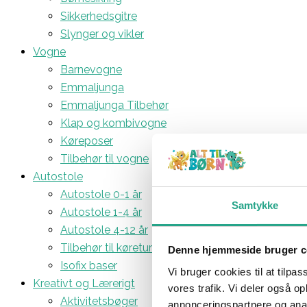
Sikkerhedsgitre
Slynger og vikler
Vogne
Barnevogne
Emmaljunga
Emmaljunga Tilbehør
Klap og kombivogne
Køreposer
Tilbehør til vogne
Autostole
Autostole 0-1 år
Samtykke
Autostole 1-4 år
Autostole 4-12 år
Tilbehør til køreturen
Denne hjemmeside bruger c
Isofix baser
Vi bruger cookies til at tilpas
Kreativt og Lærerigt
vores trafik. Vi deler også 
Aktivitetsbøger
annonceringspartnere og anal