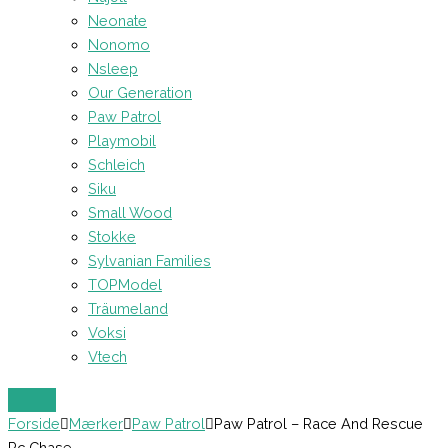
Neonate
Nonomo
Nsleep
Our Generation
Paw Patrol
Playmobil
Schleich
Siku
Small Wood
Stokke
Sylvanian Families
TOPModel
Träumeland
Voksi
Vtech
Forside
Mærker
Paw Patrol
Paw Patrol – Race And Rescue
Rc Chase