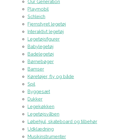
Our Generation
Playmobil
Schleich
Fjernstyret legetøj
Interaktivt legetøj
Legetøjsfigurer
Babylegetøj
Badelegetøj
Børnebøger
Bamser
Køretøjer, fly og både
Spil
Byggesæt
Dukker
Legekøkken
Legetøjsvåben
Løbehjul, skateboard og tilbehør
Udklædning
Musikinstrumenter