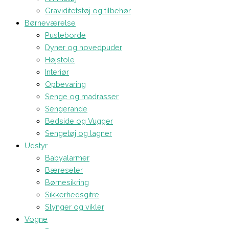
Graviditetstøj og tilbehør
Børneværelse
Pusleborde
Dyner og hovedpuder
Højstole
Interiør
Opbevaring
Senge og madrasser
Sengerande
Bedside og Vugger
Sengetøj og lagner
Udstyr
Babyalarmer
Bæreseler
Børnesikring
Sikkerhedsgitre
Slynger og vikler
Vogne