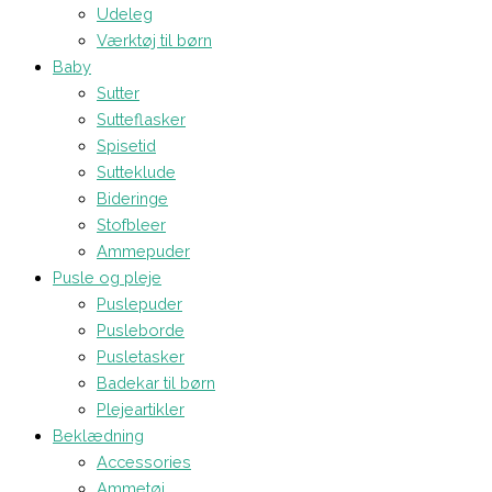
Udeleg
Værktøj til børn
Baby
Sutter
Sutteflasker
Spisetid
Sutteklude
Bideringe
Stofbleer
Ammepuder
Pusle og pleje
Puslepuder
Pusleborde
Pusletasker
Badekar til børn
Plejeartikler
Beklædning
Accessories
Ammetøj