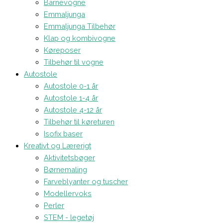
Barnevogne
Emmaljunga
Emmaljunga Tilbehør
Klap og kombivogne
Køreposer
Tilbehør til vogne
Autostole
Autostole 0-1 år
Autostole 1-4 år
Autostole 4-12 år
Tilbehør til køreturen
Isofix baser
Kreativt og Lærerigt
Aktivitetsbøger
Børnemaling
Farveblyanter og tuscher
Modellervoks
Perler
STEM - legetøj