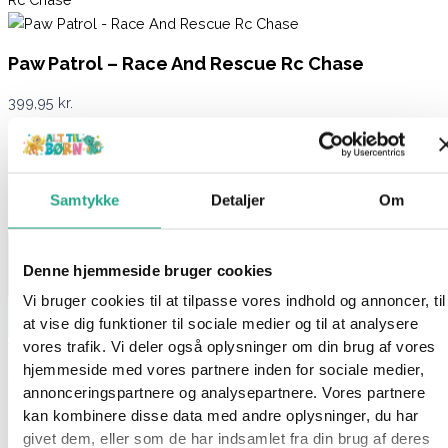
Paw Patrol – Race And Rescue Rc Chase
399,95
kr.
Få på lager 1-3 hverdages levering
På lager:
På lager
Samtykke
Detaljer
Om
Paw Patrol - Race And Rescue Rc Chase antal
Denne hjemmeside bruger cookies
Vi bruger cookies til at tilpasse vores indhold og annoncer, til
Læg i kurv
at vise dig funktioner til sociale medier og til at analysere
vores trafik. Vi deler også oplysninger om din brug af vores
Varenummer
98563504
Kategorier
Babylegetøj
,
Legetøj
,
hjemmeside med vores partnere inden for sociale medier,
Mærker
,
Paw Patrol
annonceringspartnere og analysepartnere. Vores partnere
Beskrivelse
kan kombinere disse data med andre oplysninger, du har
Spørg om produktet
givet dem, eller som de har indsamlet fra din brug af deres