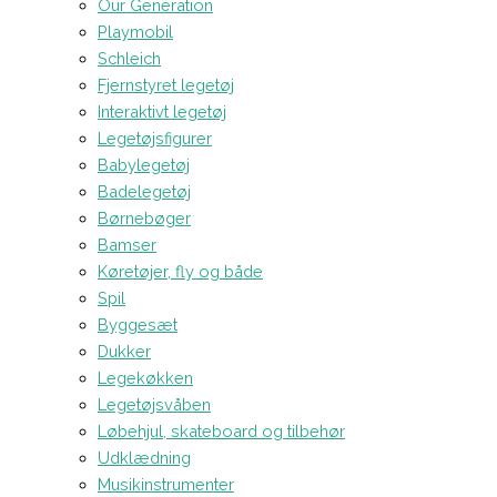
Our Generation
Playmobil
Schleich
Fjernstyret legetøj
Interaktivt legetøj
Legetøjsfigurer
Babylegetøj
Badelegetøj
Børnebøger
Bamser
Køretøjer, fly og både
Spil
Byggesæt
Dukker
Legekøkken
Legetøjsvåben
Løbehjul, skateboard og tilbehør
Udklædning
Musikinstrumenter