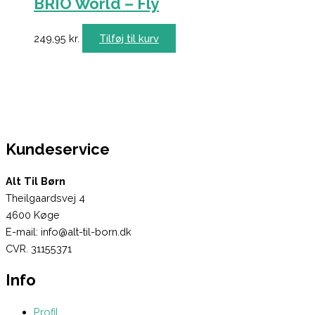
BRIO World – Fly
249,95
kr.
Tilføj til kurv
Kundeservice
Alt Til Børn
Theilgaardsvej 4
4600 Køge
E-mail: info@alt-til-born.dk
CVR. 31155371
Info
Profil