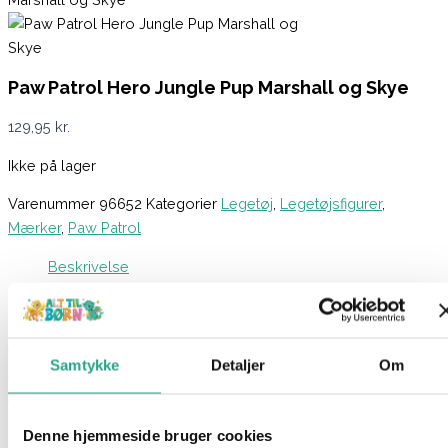
Paw Patrol Hero Jungle Pup Marshall og Skye
129,95
kr.
Ikke på lager
Varenummer
96652
Kategorier
Legetøj
,
Legetøjsfigurer
,
Mærker
,
Paw Patrol
Beskrivelse
Spørg om produktet
Dette Paw Patrol Jungle Pups-legesæt elsker at bringe
fantasien til nye højder! Med Marshall, Skye og deres sjove
Samtykke
Detaljer
Om
elefant-ven i centrum, kan dit barn genskabe scener fra den
elskede Paw Patrol Jungle Pups-serie eller opfinde helt nye
missioner i den tætte jungle. Undervejs trænes både
Denne hjemmeside bruger cookies