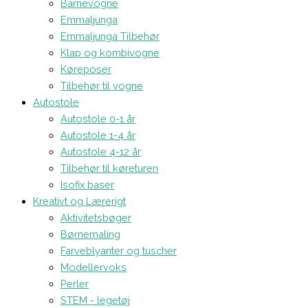
Barnevogne
Emmaljunga
Emmaljunga Tilbehør
Klap og kombivogne
Køreposer
Tilbehør til vogne
Autostole
Autostole 0-1 år
Autostole 1-4 år
Autostole 4-12 år
Tilbehør til køreturen
Isofix baser
Kreativt og Lærerigt
Aktivitetsbøger
Børnemaling
Farveblyanter og tuscher
Modellervoks
Perler
STEM - legetøj