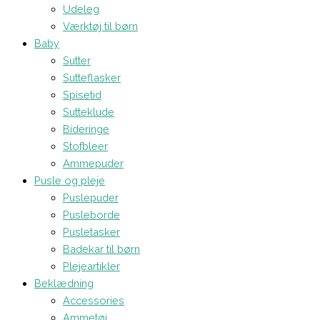
Udeleg
Værktøj til børn
Baby
Sutter
Sutteflasker
Spisetid
Sutteklude
Bideringe
Stofbleer
Ammepuder
Pusle og pleje
Puslepuder
Pusleborde
Pusletasker
Badekar til børn
Plejeartikler
Beklædning
Accessories
Ammetøj