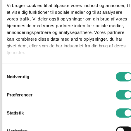
finmotorik, fortælleevne og kreativitet, når de små hænder
Vi bruger cookies til at tilpasse vores indhold og annoncer, til
styrer figurerne igennem spændende eventyr.
at vise dig funktioner til sociale medier og til at analysere
vores trafik. Vi deler også oplysninger om din brug af vores
Elefantens snabel fungerer som en magisk kanon, der affyrer
hjemmeside med vores partnere inden for sociale medier,
vandprojektiler med et enkelt tryk. Dette ekstra lag af
annonceringspartnere og analysepartnere. Vores partnere
interaktion gør legen endnu mere levende og inspirerer til
kan kombinere disse data med andre oplysninger, du har
timevis af underholdende rollelege. Uanset om det er en
givet dem, eller som de har indsamlet fra din brug af deres
redningsaktion, en sjov skattejagt eller bare en venskabelig
tjenester.
legestund mellem dyrene, vil dette sæt fordybe dit barn i Paw
Patrol-universet og stimulere både fantasi og motoriske
færdigheder.
Samtykkevalg
Nødvendig
Præferencer
Specifikationer
Anbefalet alder: Fra 3 år
Indhold: Marshall-figur, Skye-figur, elefant-figur med
Statistik
vandprojektiler