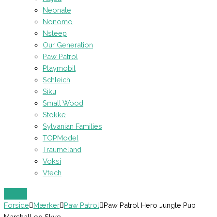
Neonate
Nonomo
Nsleep
Our Generation
Paw Patrol
Playmobil
Schleich
Siku
Small Wood
Stokke
Sylvanian Families
TOPModel
Träumeland
Voksi
Vtech
Forside
Mærker
Paw Patrol
Paw Patrol Hero Jungle Pup
Marshall og Skye