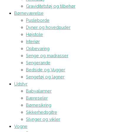
Graviditetstøj og tilbehør
Børneværelse
Pusleborde
Dyner og hovedpuder
Højstole
Interiør
Opbevaring
Senge og madrasser
Sengerande
Bedside og Vugger
Sengetøj og lagner
Udstyr
Babyalarmer
Bæreseler
Børnesikring
Sikkerhedsgitre
Slynger og vikler
Vogne