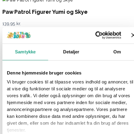
Paw Patrol Figurer Yumi og Skye
139,95
kr.
Ikke på lager
Varenummer
96651
Kategorier
Legetøj
,
Legetøjsfigurer
,
Samtykke
Detaljer
Om
Mærker
,
Paw Patrol
Beskrivelse
Spørg om produktet
Denne hjemmeside bruger cookies
Vi bruger cookies til at tilpasse vores indhold og annoncer, til
Mød Skye, landmand Yumi og deres søde griseven, som altid
at vise dig funktioner til sociale medier og til at analysere
er klar til nye redningsmissioner! Sammen skaber de sjove og
vores trafik. Vi deler også oplysninger om din brug af vores
lærerige øjeblikke på gården, hvor de passer på dyrene,
hjemmeside med vores partnere inden for sociale medier,
dyrker grøntsager og hjælper med at holde naturen i balance.
annonceringspartnere og analysepartnere. Vores partnere
Når udfordringer opstår, står dette umage trekløver klar til at
kan kombinere disse data med andre oplysninger, du har
håndtere alt  fra forsvundne høns til at bringe en bortløben gris
givet dem, eller som de har indsamlet fra din brug af deres
sikkert hjem igen.
tjenester.