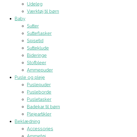
Udeleg
Værktøj til børn
Baby
Sutter
Sutteflasker
Spisetid
Sutteklude
Bideringe
Stofbleer
Ammepuder
Pusle og pleje
Puslepuder
Pusleborde
Pusletasker
Badekar til børn
Plejeartikler
Beklædning
Accessories
Ammetøj