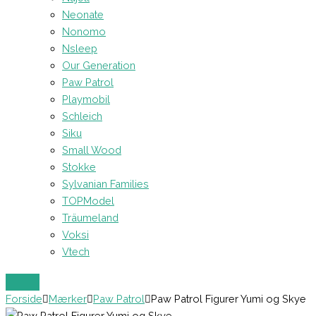
Neonate
Nonomo
Nsleep
Our Generation
Paw Patrol
Playmobil
Schleich
Siku
Small Wood
Stokke
Sylvanian Families
TOPModel
Träumeland
Voksi
Vtech
Forside
Mærker
Paw Patrol
Paw Patrol Figurer Yumi og Skye