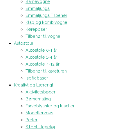
Barnevogne
Emmaljunga
Emmaljunga Tilbehør
Klap og kombivogne
Køreposer
Tilbehør til vogne
Autostole
Autostole 0-1 år
Autostole 1-4 år
Autostole 4-12 år
Tilbehør til køreturen
Isofix baser
Kreativt og Lærerigt
Aktivitetsbøger
Børnemaling
Farveblyanter og tuscher
Modellervoks
Perler
STEM - legetøj