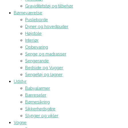
Graviditetstøj og tilbehør
Børneværelse
Pusleborde
Dyner og hovedpuder
Højstole
Interiør
Opbevaring
Senge og madrasser
Sengerande
Bedside og Vugger
Sengetøj og lagner
Udstyr
Babyalarmer
Bæreseler
Børnesikring
Sikkerhedsgitre
Slynger og vikler
Vogne