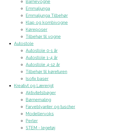
Barnevogne
Emmaljunga
Emmaljunga Tilbehør
Klap og kombivogne
Køreposer
Tilbehør til vogne
Autostole
Autostole 0-1 år
Autostole 1-4 år
Autostole 4-12 år
Tilbehør til køreturen
Isofix baser
Kreativt og Lærerigt
Aktivitetsbøger
Børnemaling
Farveblyanter og tuscher
Modellervoks
Perler
STEM - legetøj