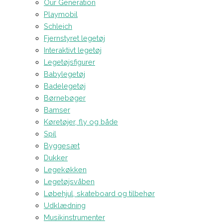
Our Generation
Playmobil
Schleich
Fjernstyret legetøj
Interaktivt legetøj
Legetøjsfigurer
Babylegetøj
Badelegetøj
Børnebøger
Bamser
Køretøjer, fly og både
Spil
Byggesæt
Dukker
Legekøkken
Legetøjsvåben
Løbehjul, skateboard og tilbehør
Udklædning
Musikinstrumenter