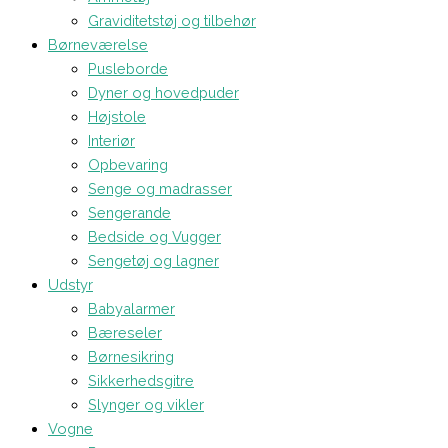
Graviditetstøj og tilbehør
Børneværelse
Pusleborde
Dyner og hovedpuder
Højstole
Interiør
Opbevaring
Senge og madrasser
Sengerande
Bedside og Vugger
Sengetøj og lagner
Udstyr
Babyalarmer
Bæreseler
Børnesikring
Sikkerhedsgitre
Slynger og vikler
Vogne