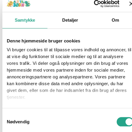
Paw Patrol – Big Hero Pups Zuma
Samtykke
Detaljer
Om
139,95
kr.
Denne hjemmeside bruger cookies
Ikke på lager
Vi bruger cookies til at tilpasse vores indhold og annoncer, til
Varenummer
95158
Kategorier
Mærker
,
Paw Patrol
at vise dig funktioner til sociale medier og til at analysere
vores trafik. Vi deler også oplysninger om din brug af vores
Beskrivelse
hjemmeside med vores partnere inden for sociale medier,
Spørg om produktet
annonceringspartnere og analysepartnere. Vores partnere
Denne æske indeholder en figur af Zuma, 1 kat og tilbehør.
kan kombinere disse data med andre oplysninger, du har
givet dem, eller som de har indsamlet fra din brug af deres
Specifikationer:
tjenester.
Alder: 3+ år
Samtykkevalg
Har du spørgsmål til denne vare?
Nødvendig
"
*
" indikerer påkrævede felter