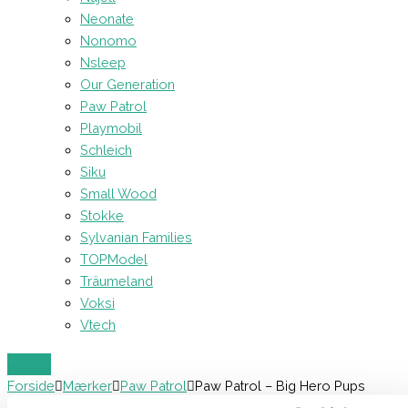
Neonate
Nonomo
Nsleep
Our Generation
Paw Patrol
Playmobil
Schleich
Siku
Small Wood
Stokke
Sylvanian Families
TOPModel
Träumeland
Voksi
Vtech
Forside
Mærker
Paw Patrol
Paw Patrol – Big Hero Pups
Zuma