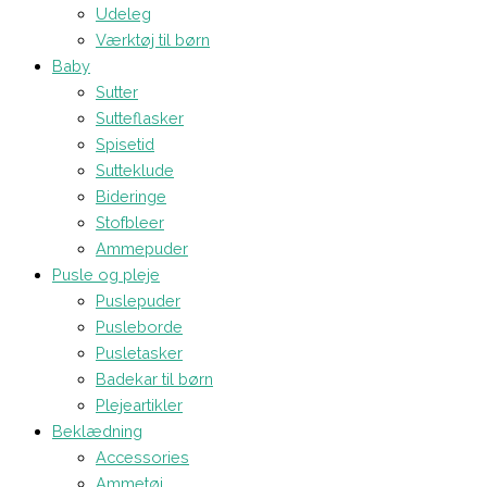
Udeleg
Værktøj til børn
Baby
Sutter
Sutteflasker
Spisetid
Sutteklude
Bideringe
Stofbleer
Ammepuder
Pusle og pleje
Puslepuder
Pusleborde
Pusletasker
Badekar til børn
Plejeartikler
Beklædning
Accessories
Ammetøj