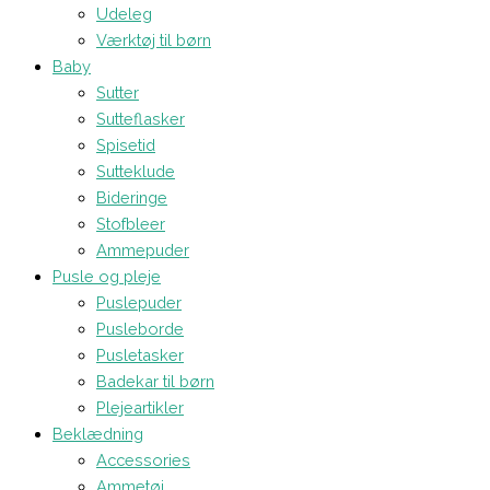
Udeleg
Værktøj til børn
Baby
Sutter
Sutteflasker
Spisetid
Sutteklude
Bideringe
Stofbleer
Ammepuder
Pusle og pleje
Puslepuder
Pusleborde
Pusletasker
Badekar til børn
Plejeartikler
Beklædning
Accessories
Ammetøj