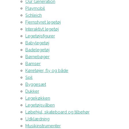
Our Generation
Playmobil
Schleich
Fjernstyret legetøj
Interaktivt legetøj
Legetøjsfigurer
Babylegetøj
Badelegetøj
Børnebøger
Bamser
Køretøjer, fly og både
Spil
Byggesæt
Dukker
Legekøkken
Legetøjsvåben
Løbehjul, skateboard og tilbehør
Udklædning
Musikinstrumenter