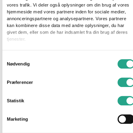
vores trafik. Vi deler også oplysninger om din brug af vores
hjemmeside med vores partnere inden for sociale medier,
Paw Patrol – Big Hero Pups Chase
annonceringspartnere og analysepartnere. Vores partnere
kan kombinere disse data med andre oplysninger, du har
139,95
kr.
givet dem, eller som de har indsamlet fra din brug af deres
tjenester.
Ikke på lager
Varenummer
95172
Kategorier
Mærker
,
Paw Patrol
Samtykkevalg
Nødvendig
Beskrivelse
Spørg om produktet
Præferencer
Tag med PAW Patrols Chase på spændende redningsmissioner
og genoplev dine favoritøjeblikke fra PAW Patrol Big Truck
Pups-serien. Dette eksklusive Chase-figursæt har realistiske
Statistik
detaljer og inkluderer en dyreven.
Specifikationer:
Marketing
Alder: 3+ år