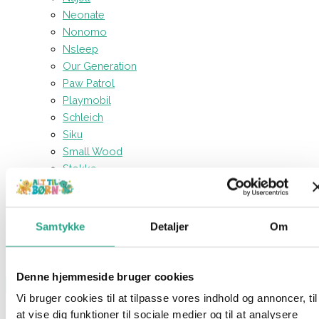
Neonate
Nonomo
Nsleep
Our Generation
Paw Patrol
Playmobil
Schleich
Siku
Small Wood
Stokke
Sylvanian Families
TOPModel
Träumeland
Samtykke
Detaljer
Om
Voksi
Vtech
Denne hjemmeside bruger cookies
Vi bruger cookies til at tilpasse vores indhold og annoncer, til
Forside
Mærker
Paw Patrol
Paw Patrol – Big Hero Pups
at vise dig funktioner til sociale medier og til at analysere
Chase