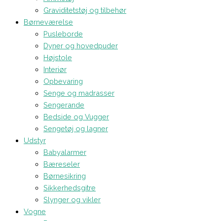
Graviditetstøj og tilbehør
Børneværelse
Pusleborde
Dyner og hovedpuder
Højstole
Interiør
Opbevaring
Senge og madrasser
Sengerande
Bedside og Vugger
Sengetøj og lagner
Udstyr
Babyalarmer
Bæreseler
Børnesikring
Sikkerhedsgitre
Slynger og vikler
Vogne