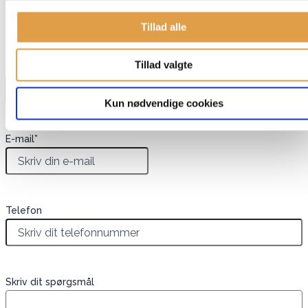
Har du spørgsmål til denne vare?
Tillad alle
"
*
" indikerer påkrævede felter
Tillad valgte
Navn
*
Kun nødvendige cookies
E-mail
*
Telefon
Skriv dit spørgsmål