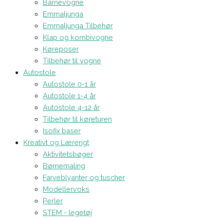
Barnevogne
Emmaljunga
Emmaljunga Tilbehør
Klap og kombivogne
Køreposer
Tilbehør til vogne
Autostole
Autostole 0-1 år
Autostole 1-4 år
Autostole 4-12 år
Tilbehør til køreturen
Isofix baser
Kreativt og Lærerigt
Aktivitetsbøger
Børnemaling
Farveblyanter og tuscher
Modellervoks
Perler
STEM - legetøj