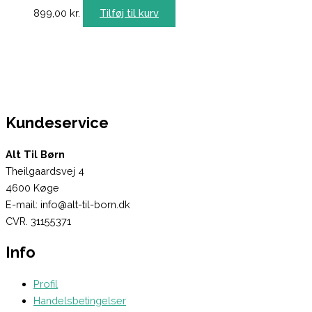
899,00
kr.
Tilføj til kurv
Kundeservice
Alt Til Børn
Theilgaardsvej 4
4600 Køge
E-mail: info@alt-til-born.dk
CVR. 31155371
Info
Profil
Handelsbetingelser