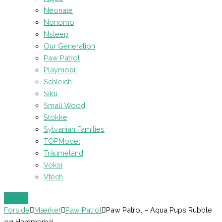
Neonate
Nonomo
Nsleep
Our Generation
Paw Patrol
Playmobil
Schleich
Siku
Small Wood
Stokke
Sylvanian Families
TOPModel
Träumeland
Voksi
Vtech
Forside
Mærker
Paw Patrol
Paw Patrol – Aqua Pups Rubble
og Hammerhaj