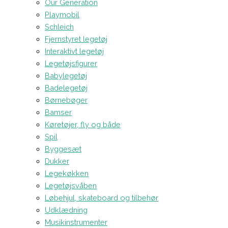
Our Generation
Playmobil
Schleich
Fjernstyret legetøj
Interaktivt legetøj
Legetøjsfigurer
Babylegetøj
Badelegetøj
Børnebøger
Bamser
Køretøjer, fly og både
Spil
Byggesæt
Dukker
Legekøkken
Legetøjsvåben
Løbehjul, skateboard og tilbehør
Udklædning
Musikinstrumenter