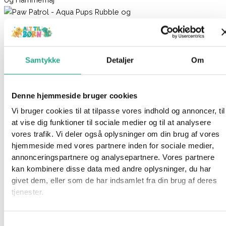
Paw Patrol – Aqua Pups Rubble og Hammerhaj
Samtykke
Detaljer
Om
149,95
kr.
Ikke på lager
Denne hjemmeside bruger cookies
Varenummer
95182
Kategorier
Mærker
,
Paw Patrol
Vi bruger cookies til at tilpasse vores indhold og annoncer, til
Beskrivelse
at vise dig funktioner til sociale medier og til at analysere
Spørg om produktet
vores trafik. Vi deler også oplysninger om din brug af vores
hjemmeside med vores partnere inden for sociale medier,
Send den tapre Rubble i hans Aqua Pups våddragt og hjelm ud
annonceringspartnere og analysepartnere. Vores partnere
på redningsaktioner på havet. Fastgør Rubble på ryggen af
kan kombinere disse data med andre oplysninger, du har
hammerhajen og rul den fremad for at aktivere hovedets
givet dem, eller som de har indsamlet fra din brug af deres
bevægelse.
tjenester.
Specifikationer:
Samtykkevalg
Alder: 3+ år