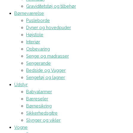
Graviditetstøj og tilbehør
Børneværelse
Pusleborde
Dyner og hovedpuder
Højstole
Interiør
Opbevaring
Senge og madrasser
Sengerande
Bedside og Vugger
Sengetøj og lagner
Udstyr
Babyalarmer
Bæreseler
Børnesikring
Sikkerhedsgitre
Slynger og vikler
Vogne