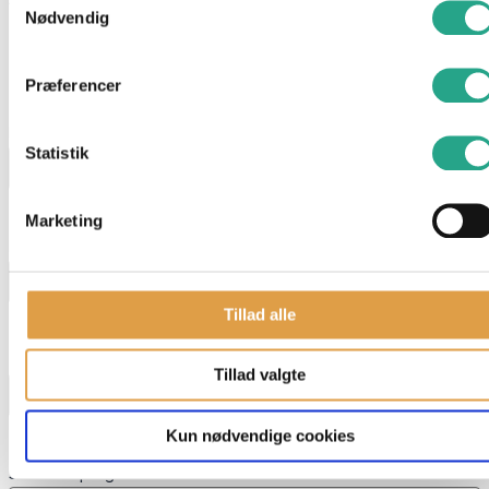
Nødvendig
Har du spørgsmål til denne vare?
Præferencer
"
*
" indikerer påkrævede felter
Navn
*
Statistik
Marketing
E-mail
*
Tillad alle
Telefon
Tillad valgte
Kun nødvendige cookies
Skriv dit spørgsmål