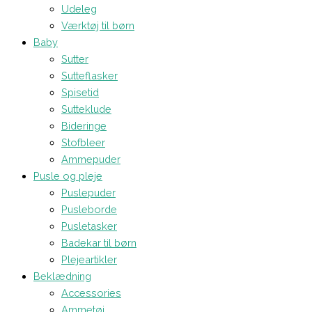
Udeleg
Værktøj til børn
Baby
Sutter
Sutteflasker
Spisetid
Sutteklude
Bideringe
Stofbleer
Ammepuder
Pusle og pleje
Puslepuder
Pusleborde
Pusletasker
Badekar til børn
Plejeartikler
Beklædning
Accessories
Ammetøj