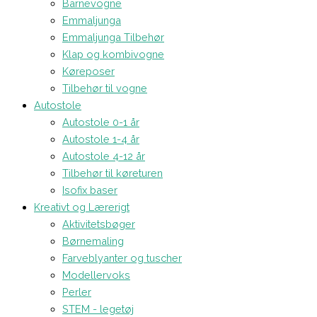
Barnevogne
Emmaljunga
Emmaljunga Tilbehør
Klap og kombivogne
Køreposer
Tilbehør til vogne
Autostole
Autostole 0-1 år
Autostole 1-4 år
Autostole 4-12 år
Tilbehør til køreturen
Isofix baser
Kreativt og Lærerigt
Aktivitetsbøger
Børnemaling
Farveblyanter og tuscher
Modellervoks
Perler
STEM - legetøj