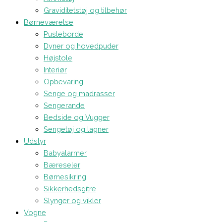
Graviditetstøj og tilbehør
Børneværelse
Pusleborde
Dyner og hovedpuder
Højstole
Interiør
Opbevaring
Senge og madrasser
Sengerande
Bedside og Vugger
Sengetøj og lagner
Udstyr
Babyalarmer
Bæreseler
Børnesikring
Sikkerhedsgitre
Slynger og vikler
Vogne