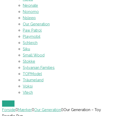
Neonate
Nonomo
Nsleep
Our Generation
Paw Patrol
Playmobil
Schleich
Siku
Small Wood
Stokke
Sylvanian Families
TOPModel
Träumeland
Voksi
Vtech
Forside
Mærker
Our Generation
Our Generation – Toy
Poodle Pup