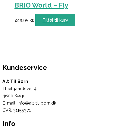
BRIO World – Fly
249,95
kr.
Tilføj til kurv
Kundeservice
Alt Til Børn
Theilgaardsvej 4
4600 Køge
E-mail: info@alt-til-born.dk
CVR. 31155371
Info