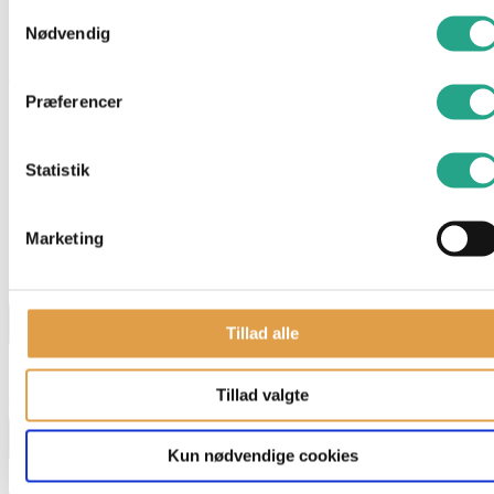
Samtykkevalg
Nødvendig
Specifikationer
Alder: 3 år
Præferencer
Mål: 20 x 15 x 5 cm.
Statistik
Har du spørgsmål til denne vare?
Marketing
"
*
" indikerer påkrævede felter
Navn
*
Tillad alle
Tillad valgte
E-mail
*
Kun nødvendige cookies