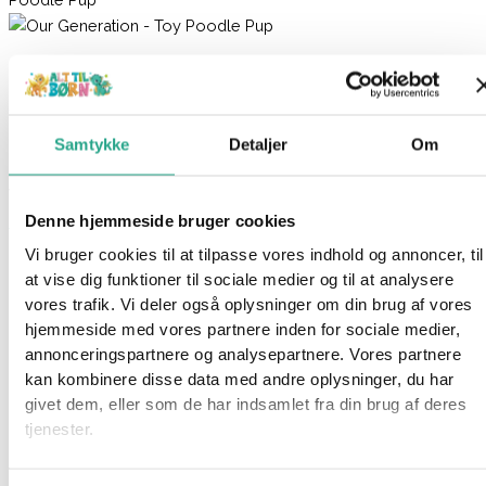
Our Generation – Toy Poodle Pup
139,95
kr.
Samtykke
Detaljer
Om
Ikke på lager
Varenummer
93672
Kategorier
Dukker
,
Legetøj
,
Mærker
,
Our
Generation
Denne hjemmeside bruger cookies
Vi bruger cookies til at tilpasse vores indhold og annoncer, til
Beskrivelse
at vise dig funktioner til sociale medier og til at analysere
Spørg om produktet
vores trafik. Vi deler også oplysninger om din brug af vores
hjemmeside med vores partnere inden for sociale medier,
annonceringspartnere og analysepartnere. Vores partnere
kan kombinere disse data med andre oplysninger, du har
Denne Our Generation Golden Poodle-hvalp har bevægelige
givet dem, eller som de har indsamlet fra din brug af deres
ben, så den kan sidde, strække sig, lægge sig ned og give
tjenester.
pote! Er du klar til et eventyr? Hold din bedste pelsede ven ved
din side med den aftagelige snor. Den fastgøres nemt til
halsbåndet, når det er tid til at rejse!