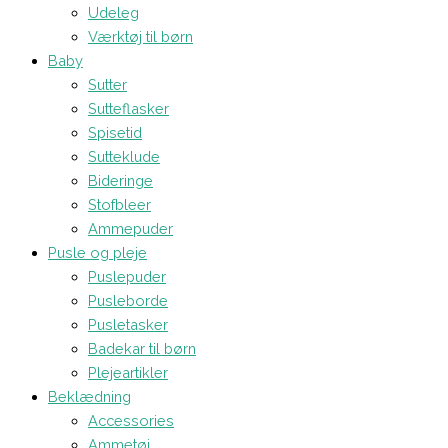
Udeleg
Værktøj til børn
Baby
Sutter
Sutteflasker
Spisetid
Sutteklude
Bideringe
Stofbleer
Ammepuder
Pusle og pleje
Puslepuder
Pusleborde
Pusletasker
Badekar til børn
Plejeartikler
Beklædning
Accessories
Ammetøj