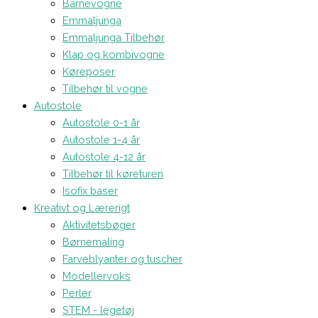
Barnevogne
Emmaljunga
Emmaljunga Tilbehør
Klap og kombivogne
Køreposer
Tilbehør til vogne
Autostole
Autostole 0-1 år
Autostole 1-4 år
Autostole 4-12 år
Tilbehør til køreturen
Isofix baser
Kreativt og Lærerigt
Aktivitetsbøger
Børnemaling
Farveblyanter og tuscher
Modellervoks
Perler
STEM - legetøj