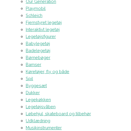
Our Generation
Playmobil
Schleich
Fjernstyret legetøj
Interaktivt legetøj
Legetøjsfigurer
Babylegetøj
Badelegetøj
Børnebøger
Bamser
Køretøjer, fly og både
Spil
Byggesæt
Dukker
Legekøkken
Legetøjsvåben
Løbehjul, skateboard og tilbehør
Udklædning
Musikinstrumenter