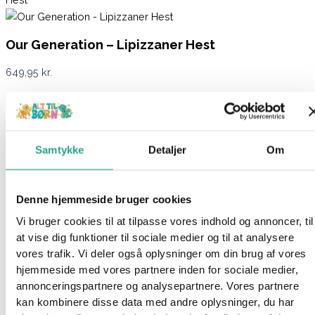
Our Generation – Lipizzaner Hest
649,95
kr.
Ikke på lager
Varenummer
8097
Kategorier
Dukker
,
Legetøj
,
Mærker
,
Our
Generation
Samtykke
Detaljer
Om
Beskrivelse
Spørg om produktet
Denne hjemmeside bruger cookies
Smuk, hvid lipizzaner hest fra Our Generation. Perfekt til at give
Vi bruger cookies til at tilpasse vores indhold og annoncer, til
din Our Generation dukke en hyggelig ridetur og nogle gode
at vise dig funktioner til sociale medier og til at analysere
stunder i stalden.
vores trafik. Vi deler også oplysninger om din brug af vores
hjemmeside med vores partnere inden for sociale medier,
Med til hesten følger en sadel, sadelunderlag, hovedtøj,
annonceringspartnere og analysepartnere. Vores partnere
sprayflaske, børste, kam, spænde formet som hjerte, 2 hår
kan kombinere disse data med andre oplysninger, du har
extensions med klips, 2 bånd man kan sætte fast, en blomst