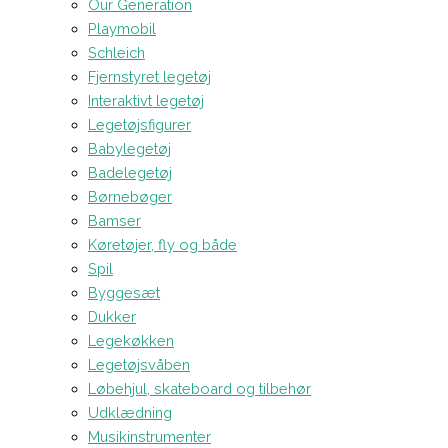
Our Generation
Playmobil
Schleich
Fjernstyret legetøj
Interaktivt legetøj
Legetøjsfigurer
Babylegetøj
Badelegetøj
Børnebøger
Bamser
Køretøjer, fly og både
Spil
Byggesæt
Dukker
Legekøkken
Legetøjsvåben
Løbehjul, skateboard og tilbehør
Udklædning
Musikinstrumenter