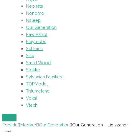
Neonate
Nonomo
Nsleep
Our Generation
Paw Patrol
Playmobil
Schleich
Siku
Small Wood
Stokke
Sylvanian Families
TOPModel
Träumeland
Voksi
Vtech
Forside
Mærker
Our Generation
Our Generation – Lipizzaner
Hest