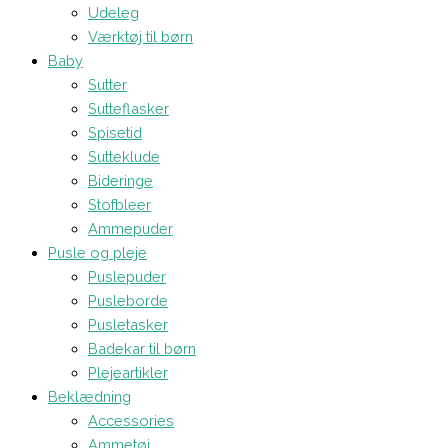
Udeleg
Værktøj til børn
Baby
Sutter
Sutteflasker
Spisetid
Sutteklude
Bideringe
Stofbleer
Ammepuder
Pusle og pleje
Puslepuder
Pusleborde
Pusletasker
Badekar til børn
Plejeartikler
Beklædning
Accessories
Ammetøj