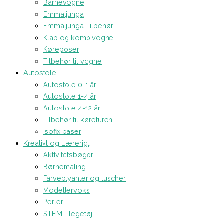
Barnevogne
Emmaljunga
Emmaljunga Tilbehør
Klap og kombivogne
Køreposer
Tilbehør til vogne
Autostole
Autostole 0-1 år
Autostole 1-4 år
Autostole 4-12 år
Tilbehør til køreturen
Isofix baser
Kreativt og Lærerigt
Aktivitetsbøger
Børnemaling
Farveblyanter og tuscher
Modellervoks
Perler
STEM - legetøj