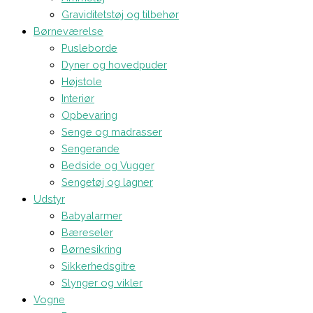
Graviditetstøj og tilbehør
Børneværelse
Pusleborde
Dyner og hovedpuder
Højstole
Interiør
Opbevaring
Senge og madrasser
Sengerande
Bedside og Vugger
Sengetøj og lagner
Udstyr
Babyalarmer
Bæreseler
Børnesikring
Sikkerhedsgitre
Slynger og vikler
Vogne