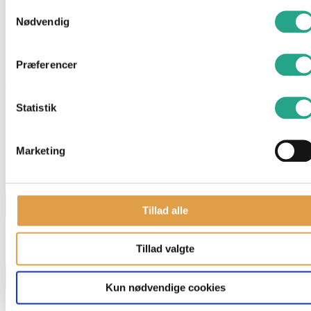
Samtykkevalg
blandt andet gør, at den kan sidde.
Nødvendig
Indhold: Hund, halsbånd og rem.
Præferencer
Alder: 3 år
Statistik
Har du spørgsmål til denne vare?
Marketing
"
*
" indikerer påkrævede felter
Navn
*
Tillad alle
Tillad valgte
E-mail
*
Kun nødvendige cookies