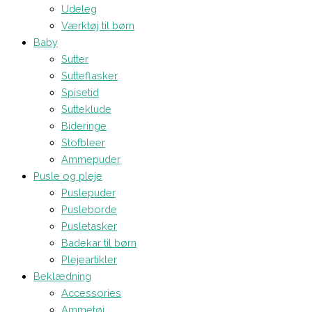
Udeleg
Værktøj til børn
Baby
Sutter
Sutteflasker
Spisetid
Sutteklude
Bideringe
Stofbleer
Ammepuder
Pusle og pleje
Puslepuder
Pusleborde
Pusletasker
Badekar til børn
Plejeartikler
Beklædning
Accessories
Ammetøj