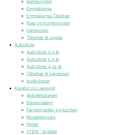
Barnevogne
Emmaljunga
Emmaljunga Tilbehør
Klap og kombivogne
Køreposer
Tilbehør til vogne
Autostole
Autostole 0-1 år
Autostole 1-4 år
Autostole 4-12 år
Tilbehør til køreturen
Isofix baser
Kreativt og Lærerigt
Aktivitetsbøger
Børnemaling
Farveblyanter og tuscher
Modellervoks
Perler
STEM - legetøj