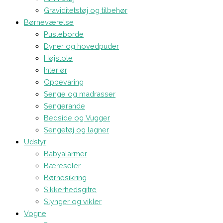
Graviditetstøj og tilbehør
Børneværelse
Pusleborde
Dyner og hovedpuder
Højstole
Interiør
Opbevaring
Senge og madrasser
Sengerande
Bedside og Vugger
Sengetøj og lagner
Udstyr
Babyalarmer
Bæreseler
Børnesikring
Sikkerhedsgitre
Slynger og vikler
Vogne