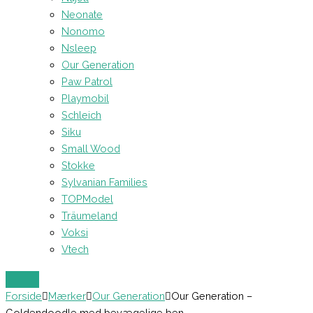
Neonate
Nonomo
Nsleep
Our Generation
Paw Patrol
Playmobil
Schleich
Siku
Small Wood
Stokke
Sylvanian Families
TOPModel
Träumeland
Voksi
Vtech
Forside
Mærker
Our Generation
Our Generation –
Goldendoodle med bevægelige ben