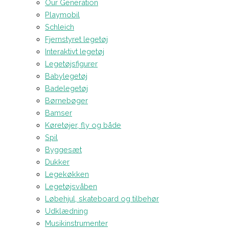
Our Generation
Playmobil
Schleich
Fjernstyret legetøj
Interaktivt legetøj
Legetøjsfigurer
Babylegetøj
Badelegetøj
Børnebøger
Bamser
Køretøjer, fly og både
Spil
Byggesæt
Dukker
Legekøkken
Legetøjsvåben
Løbehjul, skateboard og tilbehør
Udklædning
Musikinstrumenter