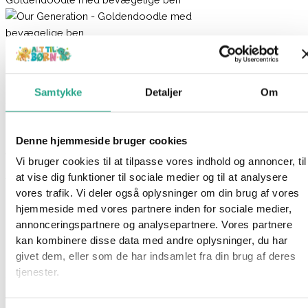
Our Generation – Goldendoodle med
bevægelige ben
Samtykke
Detaljer
Om
179,95
kr.
Ikke på lager
Denne hjemmeside bruger cookies
Varenummer
8118
Kategorier
Dukker
,
Legetøj
,
Mærker
,
Our
Vi bruger cookies til at tilpasse vores indhold og annoncer, til
Generation
at vise dig funktioner til sociale medier og til at analysere
vores trafik. Vi deler også oplysninger om din brug af vores
Beskrivelse
hjemmeside med vores partnere inden for sociale medier,
Spørg om produktet
annonceringspartnere og analysepartnere. Vores partnere
kan kombinere disse data med andre oplysninger, du har
Mangler din dukke selskab? Måske en bedste ven?
givet dem, eller som de har indsamlet fra din brug af deres
tjenester.
Så skulle du overveje et kæledyr til hende. Denne søde
smukke goldedoodle hvalp vil helt sikkert gøre din dukke
super glad. Hunden har er super blød og har bøjelige ben, der