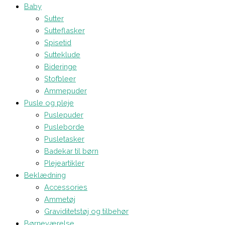
Baby
Sutter
Sutteflasker
Spisetid
Sutteklude
Bideringe
Stofbleer
Ammepuder
Pusle og pleje
Puslepuder
Pusleborde
Pusletasker
Badekar til børn
Plejeartikler
Beklædning
Accessories
Ammetøj
Graviditetstøj og tilbehør
Børneværelse