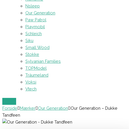
Nsleep
Our Generation
Paw Patrol
Playmobil
Schleich
Siku
Small Wood
Stokke
Sylvanian Families
TOPModel
Träumeland
Voksi
Vtech
Forside
Mærker
Our Generation
Our Generation – Dukke
Tandfeen