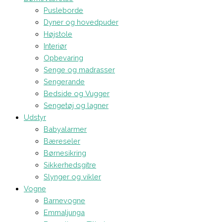
Pusleborde
Dyner og hovedpuder
Højstole
Interiør
Opbevaring
Senge og madrasser
Sengerande
Bedside og Vugger
Sengetøj og lagner
Udstyr
Babyalarmer
Bæreseler
Børnesikring
Sikkerhedsgitre
Slynger og vikler
Vogne
Barnevogne
Emmaljunga