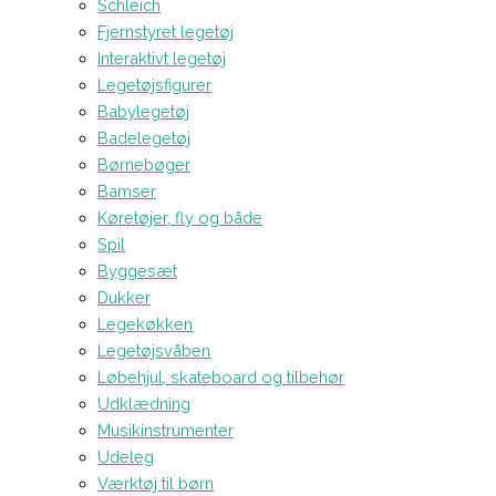
Schleich
Fjernstyret legetøj
Interaktivt legetøj
Legetøjsfigurer
Babylegetøj
Badelegetøj
Børnebøger
Bamser
Køretøjer, fly og både
Spil
Byggesæt
Dukker
Legekøkken
Legetøjsvåben
Løbehjul, skateboard og tilbehør
Udklædning
Musikinstrumenter
Udeleg
Værktøj til børn