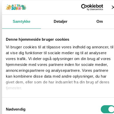
Our Generation – Dukke Tandfeen
549,95
kr.
Samtykke
Detaljer
Om
Ikke på lager
Varenummer
8139
Kategorier
Dukker
,
Legetøj
,
Mærker
,
Our
Denne hjemmeside bruger cookies
Generation
Vi bruger cookies til at tilpasse vores indhold og annoncer, til
Beskrivelse
at vise dig funktioner til sociale medier og til at analysere
Spørg om produktet
vores trafik. Vi deler også oplysninger om din brug af vores
hjemmeside med vores partnere inden for sociale medier,
Hjælp tandfeen med at samle tænder under børns hovedpuder.
annonceringspartnere og analysepartnere. Vores partnere
Our Generation dukken ligner den magiske tandfe, der flyver
kan kombinere disse data med andre oplysninger, du har
ind om natten og samler tænder i bytte for en mønt.
givet dem, eller som de har indsamlet fra din brug af deres
Tandfeen er iført en smuk lyserød kjole, et par gennemsigtige
tjenester.
sko og et par lyserøde vinger.
Indhold: Dukke, kjole, vinger, tryllestav, sparegris, mønster,
Samtykkevalg
krone og en lille æske.
Nødvendig