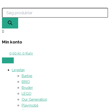
Products
Gå
search
til
indholdet
Min konto
0,00
kr.
0
Kurv
Legetøj
Barbie
BRIO
Bruder
LEGO
Our Generation
Playmobil