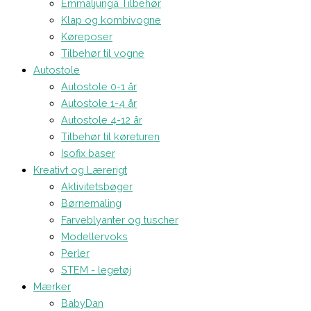
Emmaljunga Tilbehør
Klap og kombivogne
Køreposer
Tilbehør til vogne
Autostole
Autostole 0-1 år
Autostole 1-4 år
Autostole 4-12 år
Tilbehør til køreturen
Isofix baser
Kreativt og Lærerigt
Aktivitetsbøger
Børnemaling
Farveblyanter og tuscher
Modellervoks
Perler
STEM - legetøj
Mærker
BabyDan